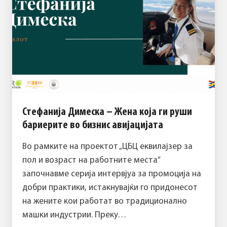
Стефанија Димеска – Жена која ги руши
бариерите во бизнис авијацијата
Во рамките на проектот „ЦБЦ еквилајзер за
пол и возраст на работните места“
започнавме серија интервјуа за промоција на
добри практики, истакнувајќи го придонесот
на жените кои работат во традиционално
машки индустрии. Преку…