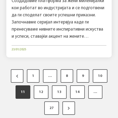
Создадовме платформа за жени миленијалки
кои работат во индустријата и се подготвени
да ги споделат своите успешни приказни.
Започнавме серијал интервјуа каде ги
пренесуваме нивните инспиративни искуства
и успеси, ставајќи акцент на жените…
23/01/2025
P
P
1
…
8
9
10
o
r
s
e
11
12
13
14
…
t
v
s
N
27
i
p
e
o