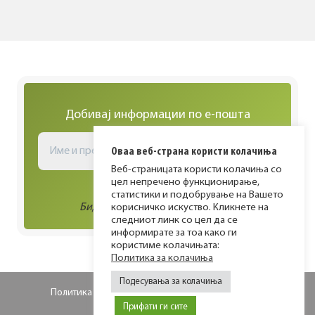
a
x
u
g
t
s
i
P
P
a
n
a
g
g
a
Добивај информации по е-пошта
e
e
t
Оваа веб-страна користи колачиња
i
Веб-страницата користи колачиња со
o
цел непречено функционирање,
статистики и подобрување на Вашето
n
Биди во тек со сите активности!
корисничко искуство. Кликнете на
следниот линк со цел да се
информирате за тоа како ги
користиме колачињата:
Политика за колачиња
Подесувања за колачиња
Политика за приватност
Политика за колачиња
Прифати ги сите