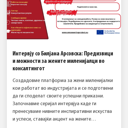
Интервју со Билјана Арсовска: Предизвици
и можности за жените миленијалци во
консалтингот
Создадовме платформа за жени миленијалки
кои работат во индустријата и се подготвени
да ги споделат своите успешни приказни.
Започнавме серијал интервјуа каде ги
пренесуваме нивните инспиративни искуства
и успеси, ставајќи акцент на жените…