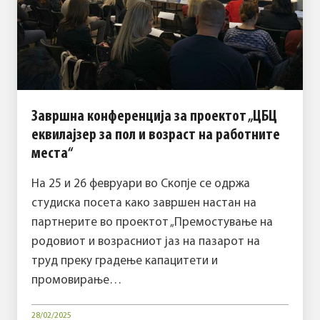
Завршна конференција за проектот „ЦБЦ
еквилајзер за пол и возраст на работните
места“
На 25 и 26 февруари во Скопје се одржа
студиска посета како завршен настан на
партнерите во проектот „Премостување на
родовиот и возрасниот јаз на пазарот на
труд преку градење капацитети и
промовирање…
28/02/2025