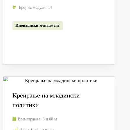
Број на модули:
14
Иновациски менаџмент
Креирање на младински
политики
Времетраење:
3 ч 08 м
Ниво:
Средно ниво