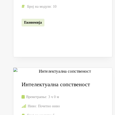
Број на модули:
10
Економија
Интелектуална сопственост
Времетраење:
3 ч 0 м
Ниво:
Почетно ниво