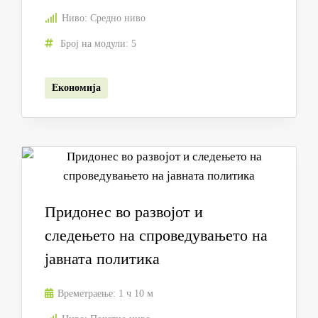
Ниво:
Средно ниво
Број на модули:
5
Економија
Придонес во развојот и
следењето на спроведувањето на
јавната политика
Времетраење:
1 ч 10 м