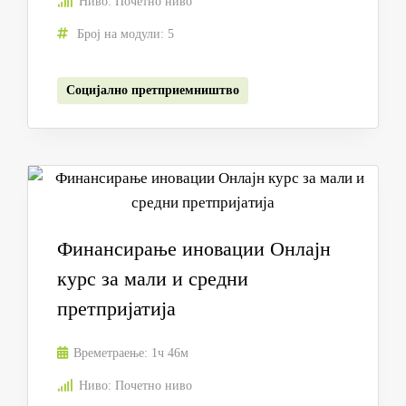
Ниво:
Почетно ниво
Број на модули:
5
Социјално претприемништво
Финансирање иновации Онлајн
курс за мали и средни
претпријатија
Времетраење:
1ч 46м
Ниво:
Почетно ниво