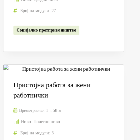
Број на модули:
27
Социјално претприемништво
Пристојна работа за жени
работнички
Времетраење:
1 ч 58 м
Ниво:
Почетно ниво
Број на модули:
3