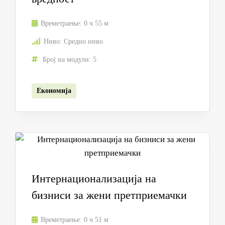
Времетраење:
0 ч 55 м
Ниво:
Средно ниво
Број на модули:
5
Економија
Интернационализација на
бизниси за жени претприемачки
Времетраење:
0 ч 51 м