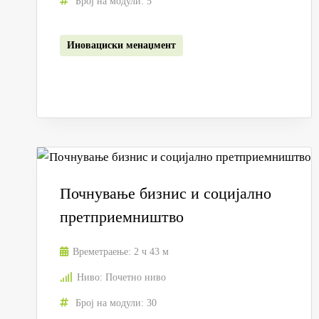
Број на модули:
5
Иновациски менаџмент
Почнување бизнис и социјално
претприемништво
Времетраење:
2 ч 43 м
Ниво:
Почетно ниво
Број на модули:
30