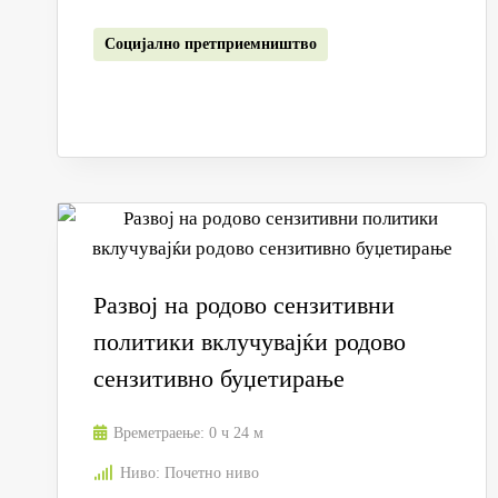
Социјално претприемништво
Развој на родово сензитивни
политики вклучувајќи родово
сензитивно буџетирање
Времетраење:
0 ч 24 м
Ниво:
Почетно ниво