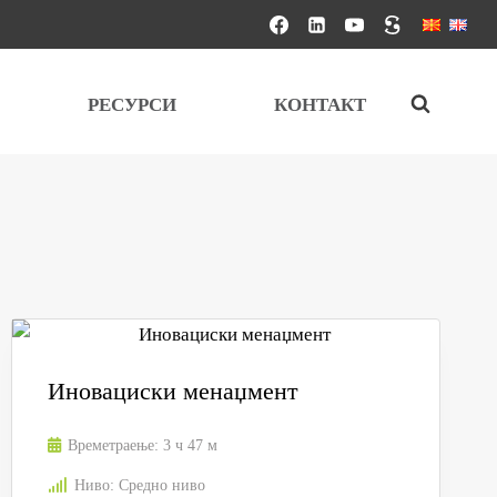
РЕСУРСИ
КОНТАКТ
Иновациски менаџмент
Времетраење:
3 ч 47 м
Ниво:
Средно ниво