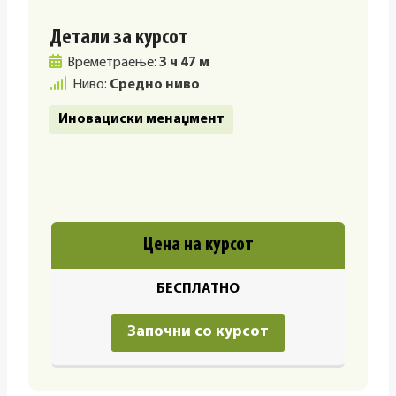
Детали за курсот
Времетраење:
3 ч 47 м
Ниво:
Средно ниво
Иновациски менаџмент
Цена на курсот
БЕСПЛАТНО
Започни со курсот