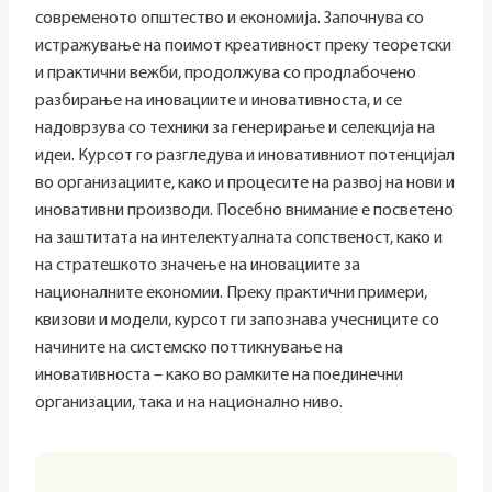
современото општество и економија. Започнува со
истражување на поимот креативност преку теоретски
и практични вежби, продолжува со продлабочено
разбирање на иновациите и иновативноста, и се
надоврзува со техники за генерирање и селекција на
идеи. Курсот го разгледува и иновативниот потенцијал
во организациите, како и процесите на развој на нови и
иновативни производи. Посебно внимание е посветено
на заштитата на интелектуалната сопственост, како и
на стратешкото значење на иновациите за
националните економии. Преку практични примери,
квизови и модели, курсот ги запознава учесниците со
начините на системско поттикнување на
иновативноста – како во рамките на поединечни
организации, така и на национално ниво.