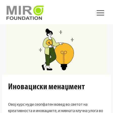
Skip
to
content
Иновациски менаџмент
Овој курс нуди сеопфатен вовед во светот на
креативноста и иновациите, и нивната клучна улога во