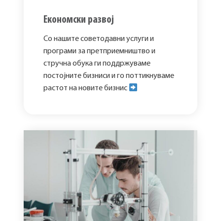
Економски развој
Со нашите советодавни услуги и
програми за претприемништво и
стручна обука ги поддржуваме
постојните бизниси и го поттикнуваме
растот на новите бизнис