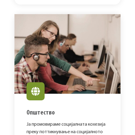
Општество
Ја промовираме социјалната кохезија
преку поттикнување на социјалното