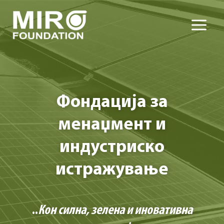
Skip
to
content
Фондација за
менаџмент и
индустриско
истражување
..
Кон силна, зелена и иновативна