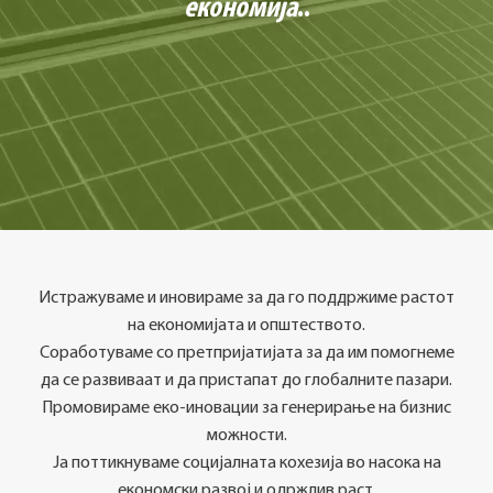
економија
..
Истражуваме и иновираме за да го поддржиме растот
на економијата и општеството.
Соработуваме со претпријатијата за да им помогнеме
да се развиваат и да пристапат до глобалните пазари.
Промовираме еко-иновации за генерирање на бизнис
можности.
Ја поттикнуваме социјалната кохезија во насока на
економски развој и одржлив раст.