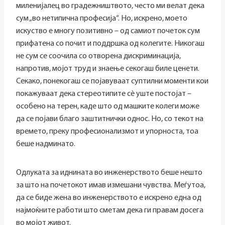
миленијалец во градежништвото, често ми велат дека
сум „во нетипична професија“. Но, искрено, моето
искуство е многу позитивно – од самиот почеток сум
прифатена со почит и поддршка од колегите. Никогаш
не сум се соочила со отворена дискриминација,
напротив, мојот труд и знаење секогаш биле ценети.
Секако, понекогаш се појавуваат суптилни моменти кои
покажуваат дека стереотипите сè уште постојат –
особено на терен, каде што од машките колеги може
да се појави благо заштитнички однос. Но, со текот на
времето, преку професионализмот и упорноста, тоа
беше надминато.
Одлуката за иднината во инженерството беше нешто
за што на почетокот имав измешани чувства. Меѓутоа,
да се биде жена во инженерството е искрено една од
најмоќните работи што сметам дека ги правам досега
во мојот живот.