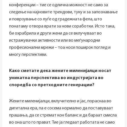
конференции – тие се одлична можност не само за
следење на најновите трендови, туку и за запознавање
и поврзување со луѓе од градежната фела, што
понатаму отвора врати за нови соработки. Исто така,
би охрабрила и други жени да се вклучуваат во
истражувачки активности или во меѓународни
професионални мрежи – тоа носи поширок поглед и
многу перспективи.
Како сметате дека жените миленијалци носат
уникатна перспектива во индустријата во
споредба со претходните генерации?
Жените миленијалци, вклучително и јас, пораснаа во
дигитална ера, па е сосема нормално да поставуваат
прашања, да се стремат кон баланс и да бараат смисла
во она што го прават. Тие ја гледаат работата не само