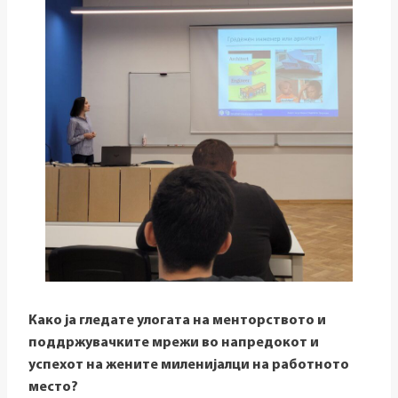
Како ја гледате улогата на менторството и
поддржувачките мрежи во напредокот и
успехот на жените миленијалци на работното
место?