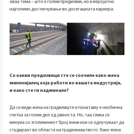
оваа тема – што е голем предизвик, но и веројатно
најголемо достигнување во досегашната кариера.
Со какви предизвици сте се соочиле како жена
миленијалец која работи во вашата индустрија,
и како сте ги надминале?
Да се види жена на градилиште и понатаму е необична
глетка за голем дел од јавноста. Но, таа слика се
менува со зголемениот број жени кои се одлучуваат да
студираат во областа на градежништвото. Како жена