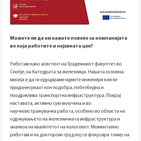
Можете ли да ни кажете повеќе за компанијата
во која работите и нејзината цел?
Работам како асистент на Градежниот факултет во
Скопје, на Катедрата за железници. Нашата основна
мисија е да ги едуцираме идните инженери кои ќе
придонесуваат кон подобра, побезбедна и
поодржлива транспортна инфраструктура. Покрај
наставата, активно сум вклучена и во
научноистражувачка работа, особено во областа на
одржувањето на железничката инфраструктура и
анализа на квалитетот на колосекот. Моментално
работам и на докторски труд кој се фокусира токму на