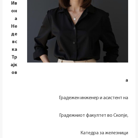
Ив
он
а
Не
де
вс
ка
Тр
ајк
ов
а
Градежен инженер и асистент на
Градежниот факултет во Скопје,
Катедра за железници