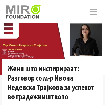
Skip
to
content
Жени што инспирираат:
Разговор со м-р Ивона
Недевска Трајкова за успехот
во градежништвото