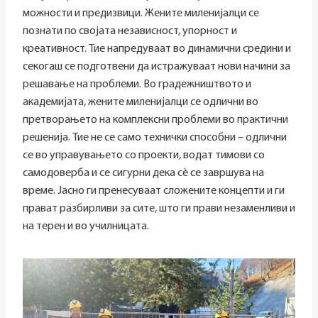
можности и предизвици. Жените миленијалци се
познати по својата независност, упорност и
креативност. Тие напредуваат во динамични средини и
секогаш се подготвени да истражуваат нови начини за
решавање на проблеми. Во градежништвото и
академијата, жените миленијалци се одлични во
претворањето на комплексни проблеми во практични
решенија. Тие не се само технички способни – одлични
се во управувањето со проекти, водат тимови со
самодоверба и се сигурни дека сè се завршува на
време. Јасно ги пренесуваат сложените концепти и ги
прават разбирливи за сите, што ги прави незаменливи и
на терен и во училницата.