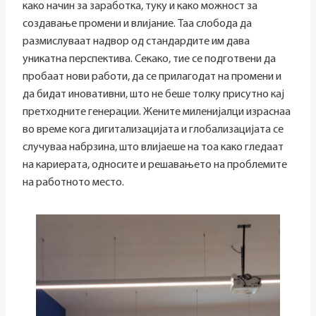
како начин за заработка, туку и како можност за
создавање промени и влијание. Таа слобода да
размислуваат надвор од стандардите им дава
уникатна перспектива. Секако, тие се подготвени да
пробаат нови работи, да се прилагодат на промени и
да бидат иновативни, што не беше толку присутно кај
претходните генерации. Жените миленијалци израснаа
во време кога дигитализацијата и глобализацијата се
случуваа набрзина, што влијаеше на тоа како гледаат
на кариерата, односите и решавањето на проблемите
на работното место.