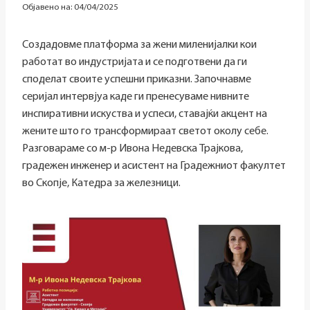
Објавено на:
04/04/2025
Создадовме платформа за жени миленијалки кои
работат во индустријата и се подготвени да ги
споделат своите успешни приказни. Започнавме
серијал интервјуа каде ги пренесуваме нивните
инспиративни искуства и успеси, ставајќи акцент на
жените што го трансформираат светот околу себе.
Разговараме со м-р Ивона Недевска Трајкова,
градежен инженер и асистент на Градежниот факултет
во Скопје, Катедра за железници.