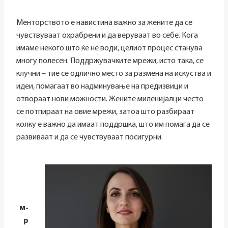
Менторството е навистина важно за жените да се
чувствуваат охрабрени и да веруваат во себе. Кога
имаме некого што ќе не води, целиот процес станува
многу полесен. Поддржувачките мрежи, исто така, се
клучни – тие се одлично место за размена на искуства и
идеи, помагаат во надминување на предизвици и
отвораат нови можности. Жените миленијалци често
се потпираат на овие мрежи, затоа што разбираат
колку е важно да имаат поддршка, што им помага да се
развиваат и да се чувствуваат посигурни.
м-
р