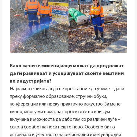
Како жените миленијалци можат да продолжат
да ги развиваат и усовршуваат своите вештини
во индустријата?
Најважно е никогаш да не престанеме да учиме – дали
преку формално образование, стручни обуки,
конференции или преку практично искуство. За мене
лично, многу ми помагаат проектите во кои сум
вклучена и можноста да работам со различни луѓе –
секоја соработка носи нешто ново. Особено би го
истакнала и учеството на регионални и меѓународни