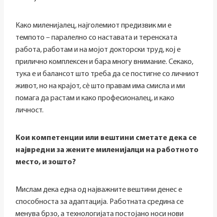
Како миленијалец, најголемиот предизвик ми е
темпото – паралелно со наставата и теренската
работа, работам и на мојот докторски труд, кој е
прилично комплексен и бара многу внимание. Секако,
тука е и балансот што треба да се постигне со личниот
живот, но на крајот, сè што правам има смисла и ми
помага да растам и како професионалец, и како
личност.
Кои компетенции или вештини сметате дека се
највредни за жените миленијалци на работното
место, и зошто?
Мислам дека една од најважните вештини денес е
способноста за адаптација. Работната средина се
менува брзо, а технологијата постојано носи нови