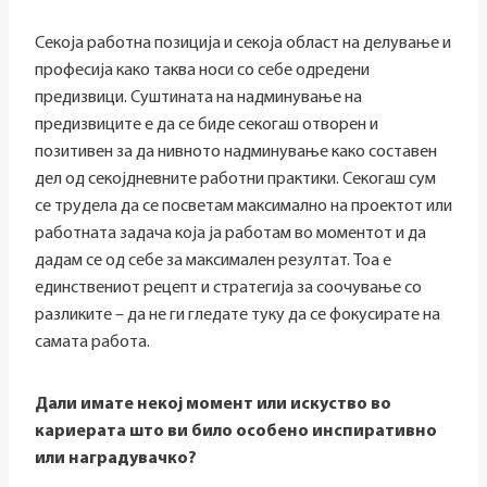
Секоја работна позиција и секоја област на делување и
професија како таква носи со себе одредени
предизвици. Суштината на надминување на
предизвиците е да се биде секогаш отворен и
позитивен за да нивното надминување како составен
дел од секојдневните работни практики. Секогаш сум
се трудела да се посветам максимално на проектот или
работната задача која ја работам во моментот и да
дадам се од себе за максимален резултат. Тоа е
единствениот рецепт и стратегија за соочување со
разликите – да не ги гледате туку да се фокусирате на
самата работа.
Дали имате некој момент или искуство во
кариерата што ви било особено инспиративно
или наградувачко?