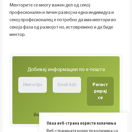
Менторите се многу важен дел од секој
професионален и личен развој на една индивидуа и
секој професионалец е потребно да има ментори во
секоја фаза од развојот но, истовремено и да биде
ментор.
Добивај информации по е-пошта
Биди во тек со сите активности!
Оваа веб-страна користи колачиња
Веб-страницата користи колачиња со