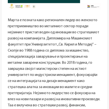
Марта е позната како регионален лидер во женското
претприемништво во металниот сектор поради
нејзиниот пристап воден од иновации во стратешкиот
развој на компанијата. Дипломира на Машинскиот
факултет при Универзитетот „Св. Кирил и Методиј“ –
Скопје во 1988 година со диплома за машинство,
специјализација заварување и проектирање на
метални заварени конструкции. Во 2018 година, го
завршува својот магистерски степен на истиот
универзитет по индустриски менаџмент, фокусирајќи
се на интеграцијата на дизајн менаџмент како
стратешка алатка за иновации во малите и средни
претпријатија. Нејзиното лидерство се фокусира на
влез на нови пазари и развој на иновативни производи.
Таа е вклучена во стратешки развој, финансии,