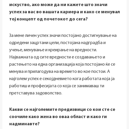
искуство, ако може да ни кажете што значи
успех за вас во вашата кариера и како се менувал
тој концепт од почетокот до сега?
За мене личен успех значи постојано достигнување на
одредени зацртани цели, постојана надградба и
учење, менување и креирање на вредности.
Најважната од сите вредности е создавањето и
растењето на една организација која постојано ќе се
менува и прилагодува на времето во кое постои. А
најголем успех е секојдневието кога работата која ја
работиш и професијата со која се занимаваш ти
претставува задоволство.
Какви се најголемите предизвици со кои сте се
соочиле како жена во оваа област и како ги
надминавте?