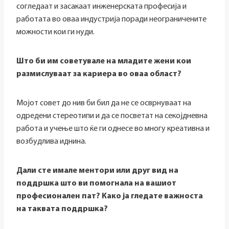
согледаат и засакаат инженерската професија и
работата во оваа индустрија поради неограничените
можности кои ги нуди.
Што би им советувале на младите жени кои
размислуваат за кариера во оваа област?
Мојот совет до нив би бил да не се осврнуваат на
одредени стереотипи и да се посветат на секојдневна
работа и учење што ќе ги однесе во многу креативна и
возбудлива иднина.
Дали сте имале ментори или друг вид на
поддршка што ви помогнала на вашиот
професионален пат? Како ја гледате важноста
на таквата поддршка?