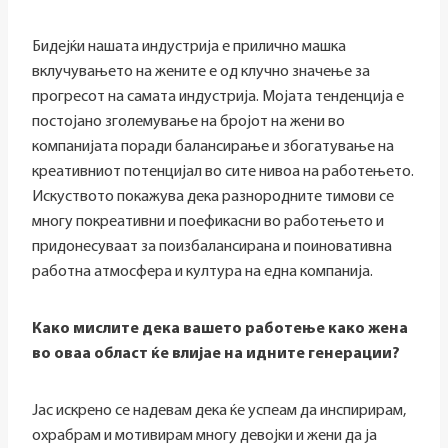
Бидејќи нашата индустрија е прилично машка
вклучувањето на жените е од клучно значење за
прогресот на самата индустрија. Мојата тенденција е
постојано зголемување на бројот на жени во
компанијата поради балансирање и збогатување на
креативниот потенцијал во сите нивоа на работењето.
Искуството покажува дека разнородните тимови се
многу покреативни и поефикасни во работењето и
придонесуваат за поизбалансирана и поиновативна
работна атмосфера и култура на една компанија.
Како мислите дека вашето работење како жена
во оваа област ќе влијае на идните генерации?
Јас искрено се надевам дека ќе успеам да инспирирам,
охрабрам и мотивирам многу девојки и жени да ја