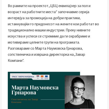
Во рамките на проектот „ЦБЦ еквилајзер за пол и
возраст на работните места“ започнавме серија
интервјуа за промоција на добри практики,
истакнувајќи го придонесот на жените кои работат во
традиционално машки индустрии. Преку нивните
искуства и успеси се стремиме да ги охрабриме и
мотивираме целните групи на програмата.
Разговараме со Марта Наумовска Грнарова,
сопственичка и извршна директорка на „Завар
Компани“.