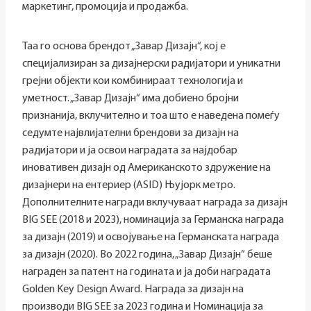
маркетинг, промоција и продажба.
Таа го основа брендот „Завар Дизајн“, кој е
специјализиран за дизајнерски радијатори и уникатни
грејни објекти кои комбинираат технологија и
уметност. „Завар Дизајн“ има добиено бројни
признанија, вклучително и тоа што е наведена помеѓу
седумте највлијателни брендови за дизајн на
радијатори и ја освои наградата за најдобар
иновативен дизајн од Американското здружение на
дизајнери на ентериер (ASID) Њујорк метро.
Дополнителните награди вклучуваат награда за дизајн
BIG SEE (2018 и 2023), номинација за Германска награда
за дизајн (2019) и освојување на Германската награда
за дизајн (2020). Во 2022 година, „Завар Дизајн“ беше
награден за патент на годината и ја доби наградата
Golden Key Design Award. Награда за дизајн на
производи BIG SEE за 2023 година и Номинација за