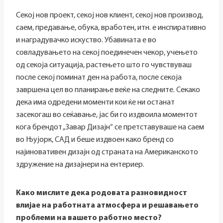
Секој нов проект, секој нов клиент, секој нов производ,
саем, предавање, обука, вработен, итн. е инспиративно
и наградувачко искуство. Убавината е во
совладувањето на секој поединечен чекор, учењето
од секоја ситуација, растењето што го чувствуваш
после секој поминат ден на работа, после секоја
завршена цел во планирање веќе на следните. Секако
дека има одредени моменти кои ќе ни останат
засекогаш во сеќавање, јас би го издвоила моментот
кога брендот „Завар Дизајн“ се претставуваше на саем
во Њујорк, САД и беше издвоен како бренд со
најиновативен дизајн од страната на Американското
здружение на дизајнери на ентериер.
Како мислите дека родовата разновидност
влијае на работната атмосфера и решавањето
проблеми на вашето работно место?