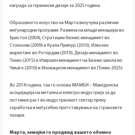
награда за германски дизајн за 2025 година.
Образовното искуство на Марта вклучува различни
меѓународни програми: Размена на млади менаџери во
Бристол (2004), Стратешки бизнис менаџмент во
Стокхолм (2009) и Куала Лумпур (2010), Извозен
маркетинг во Ротердам (2010), Дизајн менаџмент во
Токио (2015) и Извршен менаџмент на Бизнис школа во
Чикаго (2010) и Иновациски менаџмент во (Токио 2025).
Во 2014 година, таа го основа МАМЕИ – Македонска
асоцијација на метална и електро индустрија за да
поттикне раст во индустрискиот сектор преку
соработка и меѓусебно претставување на странските
пазари.
Марта, земајќи го предвид вашето обемно