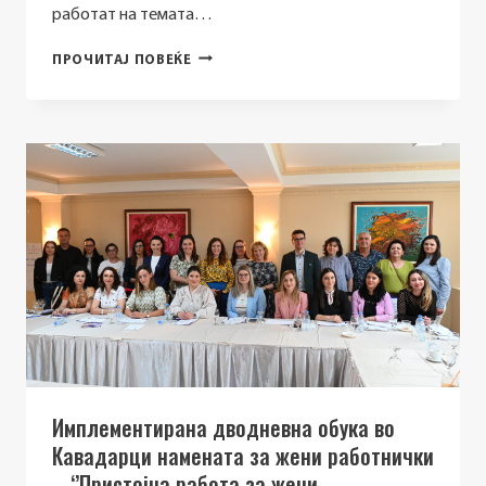
работат на темата…
ОРГАНИЗИРАНА
ПРОЧИТАЈ ПОВЕЌЕ
СТУДИСКА
ПОСЕТА
‘’ГРАДЕЊЕ
КАПАЦИТЕТИ
ЗА
ПРИСТОЈНА
РАБОТА
И
РОДОВИ
ПОЛИТИКИ
ПРЕКУ
РАЗМЕНА
НА
ИСКУСТВА’’
ВО
БРИСЕЛ,
Имплементирана дводневна обука во
БЕЛГИЈА
Кавадарци намената за жени работнички
– ‘’Пристојна работа за жени