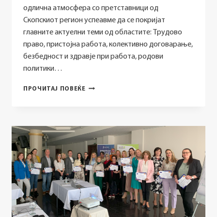
одлична атмосфера со претставници од
Скопскиот регион успеавме да се покријат
главните актуелни теми од областите: Tрудово
право, пристојна работа, колективно договарање,
безбедност и здравје при работа, родови
политики…
ИМПЛЕМЕНТИРАНА
ПРОЧИТАЈ ПОВЕЌЕ
ДВОДНЕВНА
ОБУКА
ВО
СКОПЈЕ
НАМЕНАТА
ЗА
ЖЕНИ
РАБОТНИЧКИ
–
‘’ПРИСТОЈНА
РАБОТА
ЗА
ЖЕНИ