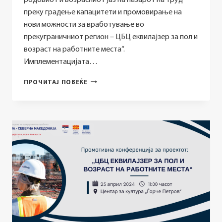
преку градење капацитети и промовирање на
нови можности за вработување во
прекуграничниот регион – ЦБЦ еквилајзер за пол и
возраст на работните места“.
Имплементацијата…
КОНФЕРЕНЦИЈА
ПРОЧИТАЈ ПОВЕЌЕ
ЗА
ПРОМОВИРАЊЕ
НА
НОВИ
МОЖНОСТИ
ЗА
ВРАБОТУВАЊЕ
ВО
ПРЕКУГРАНИЧНИОТ
РЕГИОН