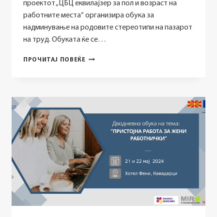
проектот „ЦБЦ еквилајзер за пол и возраст на
работните места“ организира обука за
надминување на родовите стереотипи на пазарот
на труд. Обуката ќе се…
ПРИДРУЖЕТЕ
ПРОЧИТАЈ ПОВЕЌЕ
НИ
СЕ
НА
ОБУКАТА
ЗА
НАДМИНУВАЊЕ
НА
РОДОВИТЕ
СТЕРЕОТИПИ
НА
ПАЗАРОТ
НА
ТРУД!