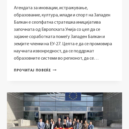
Агендата за иновации, истражување,
образование, култура, млади и спорт на Западен
Балкан е сеопфатна стратешка иницијатива
започната од Европската Унија со цел да се
зајакне соработката помеѓу Западен Балкан и
земјите членки на ЕУ-27. Целта е да се промовира
научната извонредност, да се поддржат
образовните системи во регионот, да се…
ИМПЛЕМЕНТАЦИЈА
ПРОЧИТАЈ ПОВЕЌЕ
НА
АГЕНДАТА
ЗА
ЗАПАДЕН
БАЛКАН
–
ОБЈАВЕНИ
МОНИТОРИНГ
КАРТИЧКИ
ОД