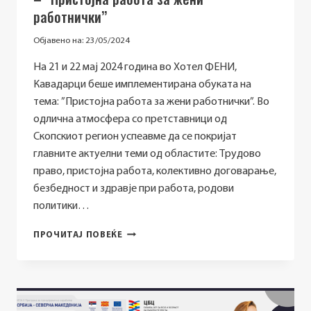
работнички’’
Објавено на:
23/05/2024
На 21 и 22 мај 2024 година во Хотел ФЕНИ,
Кавадарци беше имплементирана обуката на
тема: ”Пристојна работа за жени работнички”. Во
одлична атмосфера со претставници од
Скопскиот регион успеавме да се покријат
главните актуелни теми од областите: Tрудово
право, пристојна работа, колективно договарање,
безбедност и здравје при работа, родови
политики…
ИМПЛЕМЕНТИРАНА
ПРОЧИТАЈ ПОВЕЌЕ
ДВОДНЕВНА
ОБУКА
ВО
КАВАДАРЦИ
НАМЕНАТА