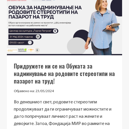
ЗА
ЖЕНИ
РАБОТНИЧКИ
–
‘’ПРИСТОЈНА
РАБОТА
ЗА
ЖЕНИ
РАБОТНИЧКИ’’
Придружете ни се на Обуката за
надминување на родовите стереотипи на
пазарот на труд!
Објавено на:
23/05/2024
Во денешниот свет, родовите стереотипи
продолжуваат да ги ограничуваат можностите и
да го попречуваат личниот раст на жените и
девојките. Затоа, Фондација МИР во рамките на