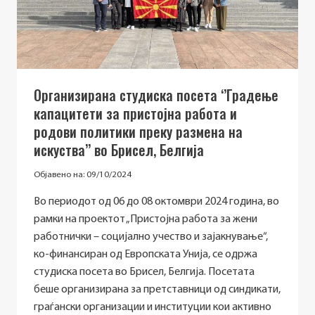
POLICY
ANSWERS
Организирана студиска посета ‘’Градење
капацитети за пристојна работа и
родови политики преку размена на
искуства’’ во Брисел, Белгија
Објавено на:
09/10/2024
Во периодот од 06 до 08 октомври 2024 година, во
рамки на проектот „Пристојна работа за жени
работнички – социјално учество и зајакнување“,
ко-финансиран од Европската Унија, се одржа
студиска посета во Брисел, Белгија. Посетата
беше организирана за претставници од синдикати,
граѓански организации и институции кои активно