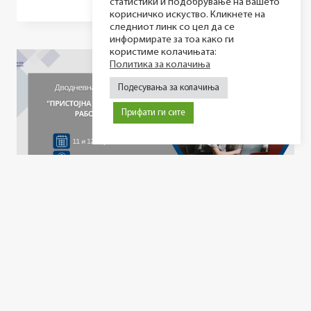
статистики и подобрување на Вашето
ДВОДНЕВНА
корисничко искуство. Кликнете на
ОБУКА
следниот линк со цел да се
ВО
информирате за тоа како ги
СТРУМИЦА
користиме колачињата:
НАМЕНАТА
Политика за колачиња
ЗА
Подесувања за колачиња
ЖЕНИ
РАБОТНИЧКИ
Прифати ги сите
–
‘’ПРИСТОЈНА
РАБОТА
ЗА
ЖЕНИ
РАБОТНИЧКИ’’
Дводневна обука на тема: ‘’Пристојна
работа за жени работнички’’ во Скопје
Објавено на:
02/04/2024
Во рамките на проектот „Пристојна работа за