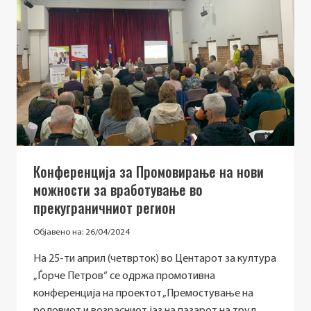
РАБОТА
ЗА
ЖЕНИ
РАБОТНИЧКИ’’
ВО
КАВАДАРЦИ
Конференција за Промовирање на нови
можности за вработување во
прекуграничниот регион
Објавено на:
26/04/2024
На 25-ти април (четврток) во Центарот за култура
„Ѓорче Петров“ се одржа промотивна
конференција на проектот „Премостување на
родовиот и возрасниот јаз на пазарот на труд