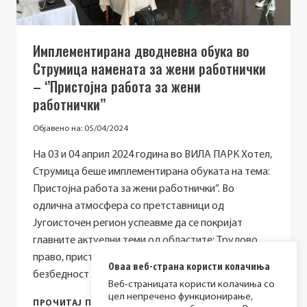
РАБОТНИЧКИ’’
Имплементирана дводневна обука во
Струмица намената за жени работнички
– ‘’Пристојна работа за жени
работнички’’
Објавено на:
05/04/2024
На 03 и 04 април 2024 година во ВИЛА ПАРК Хотел,
Струмица беше имплементирана обуката на тема:
Пристојна работа за жени работнички”. Во
одлична атмосфера со претставници од
Југоисточен регион успеавме да се покријат
главните актуелни теми од областите: Tрудово
право, пристојна работа, колективно договарање,
Оваа веб-страна користи колачиња
безбедност и здравје при работа,…
Веб-страницата користи колачиња со
цел непречено функционирање,
ИМПЛЕМЕНТИРАНА
ПРОЧИТАЈ ПОВЕЌЕ