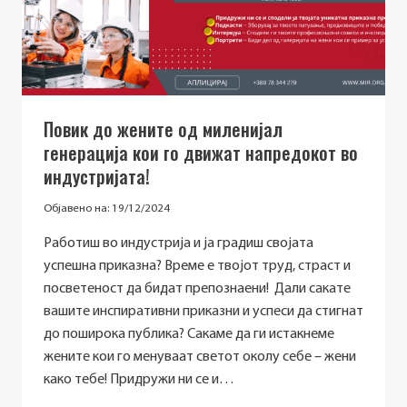
Повик до жените од миленијал
генерација кои го движат напредокот во
индустријата!
Објавено на:
19/12/2024
Работиш во индустрија и ја градиш својата
успешна приказна? Време е твојот труд, страст и
посветеност да бидат препознаени! Дали сакате
вашите инспиративни приказни и успеси да стигнат
до поширока публика? Сакаме да ги истакнеме
жените кои го менуваат светот околу себе – жени
како тебе! Придружи ни се и…