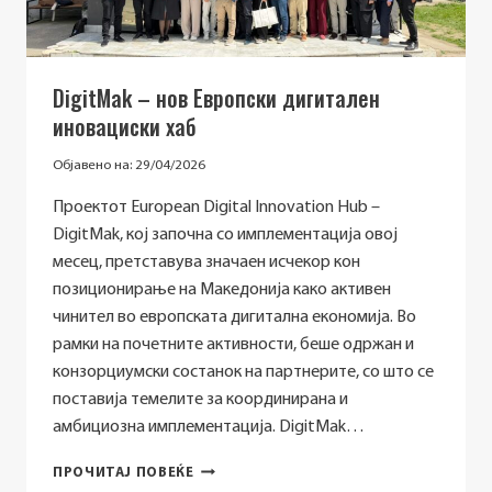
РАЗВОЈ
НА
ЖЕНИ
МИЛЕНИЈАЛКИ
DigitMak – нов Европски дигитален
иновациски хаб
Објавено на:
29/04/2026
Проектот European Digital Innovation Hub –
DigitMak, кој започна со имплементација овој
месец, претставува значаен исчекор кон
позиционирање на Македонија како активен
чинител во европската дигитална економија. Во
рамки на почетните активности, беше одржан и
конзорциумски состанок на партнерите, со што се
поставија темелите за координирана и
амбициозна имплементација. DigitMak…
DIGITMAK
ПРОЧИТАЈ ПОВЕЌЕ
–