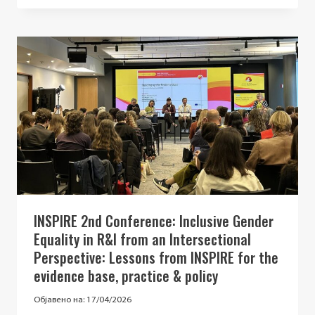
ДЕЛ
ОД
НОВИОТ
ХОРИЗОНТ
ЕВРОПА
–
POLICY
ENLARGE
ПОДДРШКА
НА
ПОЛИТИКИТЕ
ЗА
ИСТРАЖУВАЊЕ
И
ИНОВАЦИИ
INSPIRE 2nd Conference: Inclusive Gender
ЗА
Equality in R&I from an Intersectional
ЗЕМЈИТЕ
ВО
Perspective: Lessons from INSPIRE for the
ПРОЦЕСОТ
evidence base, practice & policy
НА
ПРОШИРУВАЊЕ
Објавено на:
17/04/2026