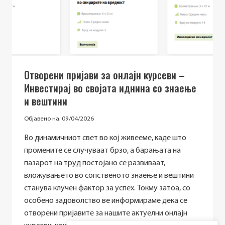
INTERSECTIONAL
PERSPECTIVE:
LESSONS
FROM
INSPIRE
FOR
THE
Отворени пријави за онлајн курсеви –
EVIDENCE
Инвестирај во својата иднина со знаење
BASE,
PRACTICE
и вештини
&
POLICY
Објавено на:
09/04/2026
Во динамичниот свет во кој живееме, каде што
промените се случуваат брзо, а барањата на
пазарот на труд постојано се развиваат,
вложувањето во сопственото знаење и вештини
станува клучен фактор за успех. Токму затоа, со
особено задоволство ве информираме дека се
отворени пријавите за нашите актуелни онлајн