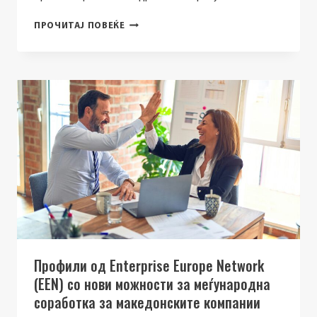
ДАЛИ
ПРОЧИТАЈ ПОВЕЌЕ
ВАШАТА
КОМПАНИЈА
Е
ПОДГОТВЕНА
ЗА
НОВИ
МЕЃУНАРОДНИ
ПАРТНЕРСТВА
И
ИЗЛЕЗ
НА
СТРАНСКИ
ПАЗАРИ?
Профили од Enterprise Europe Network
(EEN) со нови можности за меѓународна
соработка за македонските компании