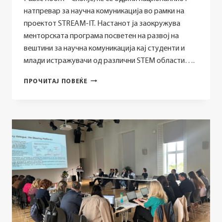
натпревар за научна комуникација во рамки на
проектот STREAM-IT. Настанот ја заокружува
менторската програма посветен на развој на
вештини за научна комуникација кај студенти и
млади истражувачи од различни STEM области….
НАЦИОНАЛЕН
ПРОЧИТАЈ ПОВЕЌЕ
НАТПРЕВАР
ЗА
НАУЧНА
КОМУНИКАЦИЈА
–
STREAM-
IT