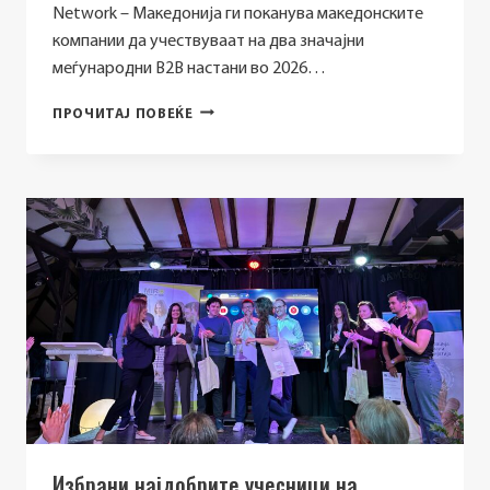
Network – Македонија ги поканува македонските
компании да учествуваат на два значајни
меѓународни B2B настани во 2026…
МОЖНОСТ
ПРОЧИТАЈ ПОВЕЌЕ
ЗА
ИНТЕРНАЦИОНАЛНА
СОРАБОТКА
И
НОВИ
ПАЗАРИ
ЗА
МАКЕДОНСКИТЕ
ТЕКСТИЛНИ
КОМПАНИИ
Избрани најдобрите учесници на