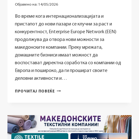
Објавено на:
14/05/2026
Во време кога интернационализацијата и
пристапот до нови пазари се клучни за раст и
конкурентност, Enterprise Europe Network (EEN)
продолжува да отвора нови можности за
македонските компании. Преку мрежата,
домашните бизниси имаат можност да
воспостават директна соработка со компании од
Европа и пошироко, да ги прошират своите
деловни активности и…
ПРОФИЛИ
ПРОЧИТАЈ ПОВЕЌЕ
ОД
ENTERPRISE
EUROPE
NETWORK
(EEN)
СО
НОВИ