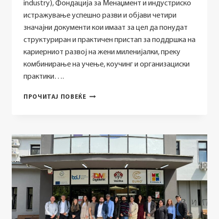
industry), Фондација за Менаџмент и индустриско
истражување успешно разви и објави четири
значајни документи кои имаат за цел да понудат
структуриран и практичен пристап за поддршка на
кариерниот развој на жени миленијалки, преку
комбинирање на учење, коучинг и организациски
практики….
ПРОМОВИРАНИ
ПРОЧИТАЈ ПОВЕЌЕ
ЧЕТИРИ
КЛУЧНИ
ДОКУМЕНТИ
ЗА
СТРУКТУРИРАН
И
ПРАКТИЧЕН
ПРИСТАП
ЗА
ПОДДРШКА
НА
КАРИЕРНИОТ