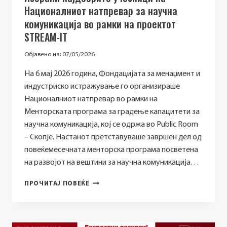
Националниот натпревар за научна
комуникација во рамки на проектот
STREAM-IT
Објавено на:
07/05/2026
На 6 мај 2026 година, Фондацијата за менаџмент и
индустриско истражување го организираше
Националниот натпревар во рамки на
Менторската програма за градење капацитети за
научна комуникација, кој се одржа во Public Room
– Скопје. Настанот претставуваше завршен дел од
повеќемесечната менторска програма посветена
на развојот на вештини за научна комуникација…
ИЗБРАНИ
ПРОЧИТАЈ ПОВЕЌЕ
НАЈДОБРИТЕ
УЧЕСНИЦИ
НА
НАЦИОНАЛНИОТ