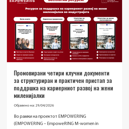
НАТПРЕВАР
ЗА
НАУЧНА
КОМУНИКАЦИЈА
ВО
РАМКИ
НА
ПРОЕКТОТ
STREAM-
IT
Промовирани четири клучни документи
за структуриран и практичен пристап за
поддршка на кариерниот развој на жени
миленијалки
Објавено на:
29/04/2026
Во рамки на проектот EMPOWERING
(EMPOWERING – EmpoweRING M-women in