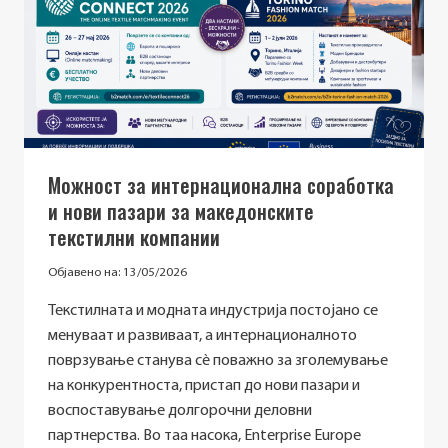
МОЖНОСТИ
ЗА
МЕЃУНАРОДНА
СОРАБОТКА
ЗА
МАКЕДОНСКИТЕ
КОМПАНИИ
Можност за интернационална соработка
и нови пазари за македонските
текстилни компании
Објавено на:
13/05/2026
Текстилната и модната индустрија постојано се
менуваат и развиваат, а интернационалното
поврзување станува сè поважно за зголемување
на конкурентноста, пристап до нови пазари и
воспоставување долгорочни деловни
партнерства. Во таа насока, Enterprise Europe