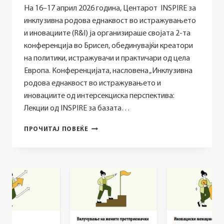
На 16–17 април 2026 година, Центарот INSPIRE за
инклузивна родова еднаквост во истражувањето
и иновациите (R&I) ја организираше својата 2-та
конференција во Брисел, обединувајќи креатори
на политики, истражувачи и практичари од цела
Европа. Конференцијата, насловена „Инклузивна
родова еднаквост во истражувањето и
иновациите од интерсекциска перспектива:
Лекции од INSPIRE за базата…
INSPIRE
ПРОЧИТАЈ ПОВЕЌЕ
2ND
CONFERENCE:
INCLUSIVE
GENDER
EQUALITY
IN
R&I
FROM
AN