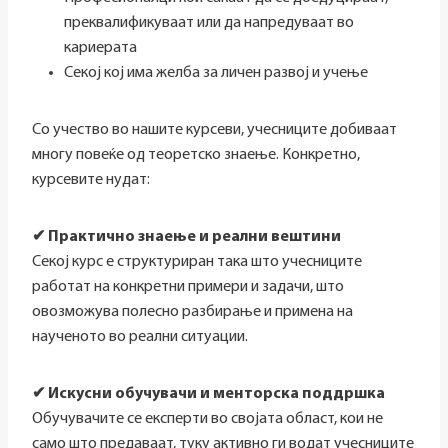
преквалификуваат или да напредуваат во
кариерата
Секој кој има желба за личен развој и учење
Со учество во нашите курсеви, учесниците добиваат
многу повеќе од теоретско знаење. Конкретно,
курсевите нудат:
✔ Практично знаење и реални вештини
Секој курс е структуриран така што учесниците
работат на конкретни примери и задачи, што
овозможува полесно разбирање и примена на
наученото во реални ситуации.
✔ Искусни обучувачи и менторска поддршка
Обучувачите се експерти во својата област, кои не
само што предаваат, туку активно ги водат учесниците