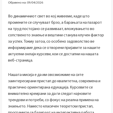
Објавено на:
09/04/2026
Во динамичниот свет во кој живееме, каде што
промените се случуваат брзо, а барањата на пазарот
на труд постојано се развиваат, вложувањето во
сопственото знаење и вештини станува клучен фактор
за успех. Токму затоа, со особено задоволство ве
информираме дека се отворени пријавите за нашите
актуелни онлајн курсеви, кои се достапни на нашата
веб-страница.
Нашата мисија е да им овозможиме на сите
заинтересирани пристап до квалитетна, современа и
практично ориентирана едукација. Курсевите се
внимателно креирани за да ги следат најновите
трендови и потреби, со фокус на реална примена на
знаењето. Наместо класичен теоретски пристап,
програмите се базираат на интерактивна работа,