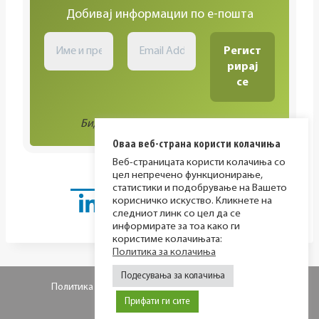
Добивај информации по е-пошта
Биди во тек со сите активности!
Оваа веб-страна користи колачиња
Веб-страницата користи колачиња со
цел непречено функционирање,
статистики и подобрување на Вашето
корисничко искуство. Кликнете на
следниот линк со цел да се
информирате за тоа како ги
користиме колачињата:
Политика за колачиња
Подесувања за колачиња
Политика за приватност
Политика за колачиња
Прифати ги сите
© 2026 МИР фондација