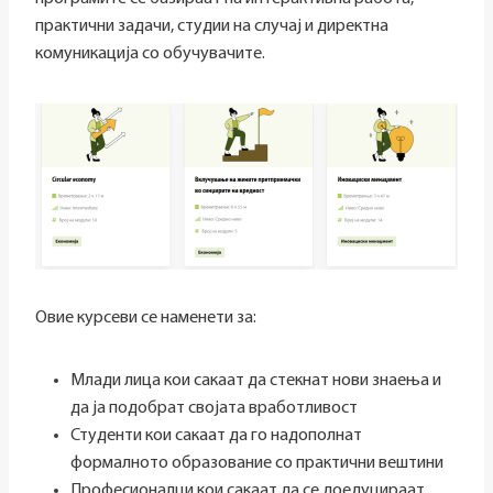
практични задачи, студии на случај и директна
комуникација со обучувачите.
Овие курсеви се наменети за:
Млади лица кои сакаат да стекнат нови знаења и
да ја подобрат својата вработливост
Студенти кои сакаат да го надополнат
формалното образование со практични вештини
Професионалци кои сакаат да се доедуцираат,