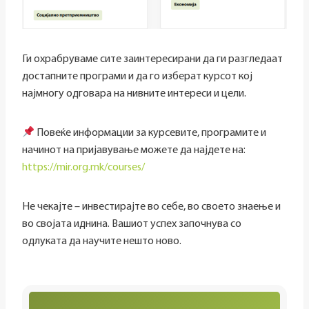
Ги охрабруваме сите заинтересирани да ги разгледаат
достапните програми и да го изберат курсот кој
најмногу одговара на нивните интереси и цели.
Повеќе информации за курсевите, програмите и
начинот на пријавување можете да најдете на:
https://mir.org.mk/courses/
Не чекајте – инвестирајте во себе, во своето знаење и
во својата иднина. Вашиот успех започнува со
одлуката да научите нешто ново.