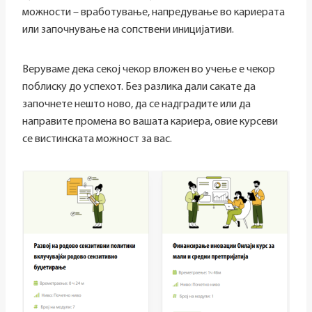
можности – вработување, напредување во кариерата
или започнување на сопствени иницијативи.
Веруваме дека секој чекор вложен во учење е чекор
поблиску до успехот. Без разлика дали сакате да
започнете нешто ново, да се надградите или да
направите промена во вашата кариера, овие курсеви
се вистинската можност за вас.