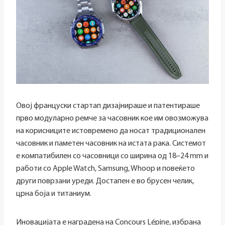
Овој француски стартап дизајнираше и патентираше
прво модуларно ремче за часовник кое им овозможува
на корисниците истовремено да носат традиционален
часовник и паметен часовник на истата рака. Системот
е компатибилен со часовници со ширина од 18–24 mm и
работи со Apple Watch, Samsung, Whoop и повеќето
други поврзани уреди. Достапен е во брусен челик,
црна боја и титаниум.
Иновацијата е наградена на Concours Lépine, избрана