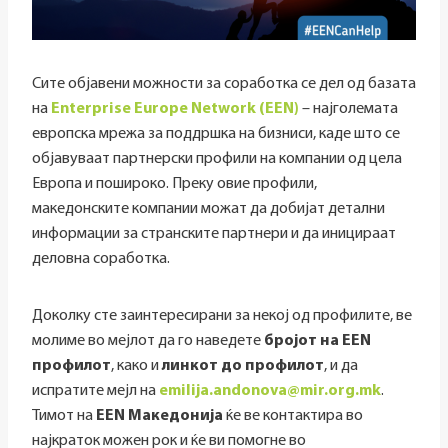
Сите објавени можности за соработка се дел од базата
на
Enterprise Europe Network (EEN)
– најголемата
европска мрежа за поддршка на бизниси, каде што се
објавуваат партнерски профили на компании од цела
Европа и пошироко. Преку овие профили,
македонските компании можат да добијат детални
информации за странските партнери и да иницираат
деловна соработка.
Доколку сте заинтересирани за некој од профилите, ве
молиме во мејлот да го наведете
бројот на EEN
профилот
, како и
линкот до профилот
, и да
испратите мејл на
emilija.andonova@mir.org.mk
.
Тимот на
EEN Македонија
ќе ве контактира во
најкраток можен рок и ќе ви помогне во