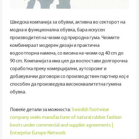
Шведска компанија за обувки, активна во секторот на
модна и функционална обувка, бара искусен
производител на чизми од природна гума. Чизмите
комбинираат модерен дизајн и практична
водоотпорна намена, со висина на чизми од 40 cm до
90 cm. Компанијата има цел да воспостави долгорочна
соработка преку комерцијални, аутсорсинг и
добавувачки договори со производствен партнер кој е
способен да произведува висококвалитетна гумена
обувка.
Повеќе детали за можноста:
Swedish footwear
company seeks manufacturer of natural rubber fashion
boots under commercial and supplier agreements |
Enterprise Europe Network