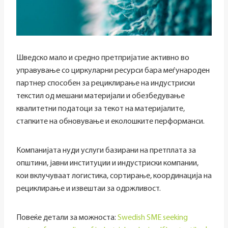
Шведско мало и средно претпријатие активно во
управување со циркуларни ресурси бара меѓународен
партнер способен за рециклирање на индустриски
текстил од мешани материјали и обезбедување
квалитетни податоци за текот на материјалите,
стапките на обновување и еколошките перформанси.
Компанијата нуди услуги базирани на претплата за
општини, јавни институции и индустриски компании,
кои вклучуваат логистика, сортирање, координација на
рециклирање и извештаи за одржливост.
Повеќе детали за можноста:
Swedish SME seeking