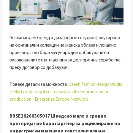
Чешки моден бренд и дизајнерско студио фокусирано
на оригинални колекции на женска облека и локално
производство бара меѓународни добавувачи на
висококвалитетни ткаенини за долгорочна соработка
преку договор со добавувач.
Повеќе детали за можноста:
Czech fashion design studio
seeks textile suppliers for sustainable womenswear
production | Enterprise Europe Network
BRSE20260305017 Шведско мало и средно
претпријатие бара партнер за рециклирање на
индустриски и мешани текстилни влакна