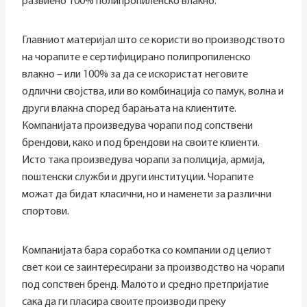
развиено 100% полипропиленско влакно.
Главниот материјал што се користи во производството
на чорапите е сертифицирано полипропиленско
влакно – или 100% за да се искористат неговите
одлични својства, или во комбинација со памук, волна и
други влакна според барањата на клиентите.
Компанијата произведува чорапи под сопствени
брендови, како и под брендови на своите клиенти.
Исто така произведува чорапи за полиција, армија,
поштенски служби и други институции. Чорапите
можат да бидат класични, но и наменети за различни
спортови.
Компанијата бара соработка со компании од целиот
свет кои се заинтересирани за производство на чорапи
под сопствен бренд. Малото и средно претпријатие
сака да ги пласира своите производи преку