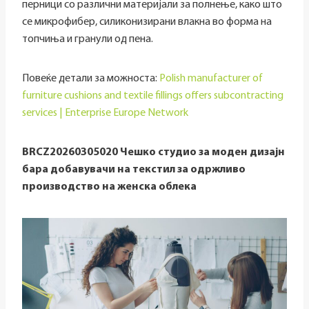
перници со различни материјали за полнење, како што
се микрофибер, силиконизирани влакна во форма на
топчиња и гранули од пена.
Повеќе детали за можноста:
Polish manufacturer of
furniture cushions and textile fillings offers subcontracting
services | Enterprise Europe Network
BRCZ20260305020 Чешко студио за моден дизајн
бара добавувачи на текстил за одржливо
производство на женска облека