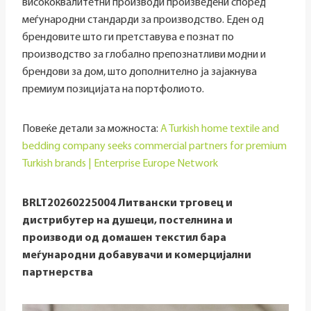
висококвалитетни производи произведени според
меѓународни стандарди за производство. Еден од
брендовите што ги претставува е познат по
производство за глобално препознатливи модни и
брендови за дом, што дополнително ја зајакнува
премиум позицијата на портфолиото.
Повеќе детали за можноста:
A Turkish home textile and
bedding company seeks commercial partners for premium
Turkish brands | Enterprise Europe Network
BRLT20260225004
Литвански трговец и
дистрибутер на душеци, постелнина и
производи од домашен текстил бара
меѓународни добавувачи и комерцијални
партнерства