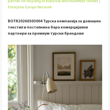
partner for recycling of industrial and mixedfiber textiles |
Enterprise Europe Network
BOTR20260303004
Турска компанија за домашен
текстил и постелнина бара комерцијални
партнери за премиум турски брендови