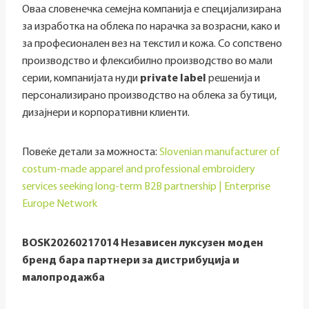
Оваа словенечка семејна компанија е специјализирана
за изработка на облека по нарачка за возрасни, како и
за професионален вез на текстил и кожа. Со сопствено
производство и флексибилно производство во мали
серии, компанијата нуди
private label
решенија и
персонализирано производство на облека за бутици,
дизајнери и корпоративни клиенти.
Повеќе детали за можноста:
Slovenian manufacturer of
costum-made apparel and professional embroidery
services seeking long-term B2B partnership | Enterprise
Europe Network
BOSK20260217014 Независен луксузен моден
бренд бара партнери за дистрибуција и
малопродажба