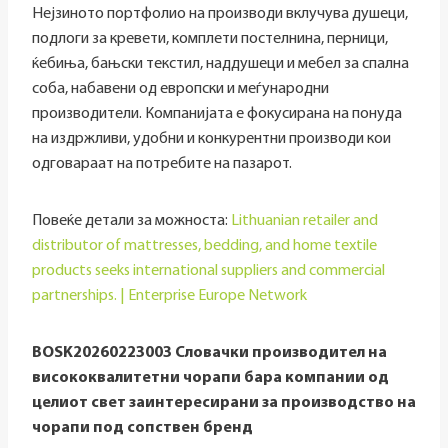
Нејзиното портфолио на производи вклучува душеци,
подлоги за кревети, комплети постелнина, перници,
ќебиња, бањски текстил, наддушеци и мебел за спална
соба, набавени од европски и меѓународни
производители. Компанијата е фокусирана на понуда
на издржливи, удобни и конкурентни производи кои
одговараат на потребите на пазарот.
Повеќе детали за можноста:
Lithuanian retailer and
distributor of mattresses, bedding, and home textile
products seeks international suppliers and commercial
partnerships. | Enterprise Europe Network
BOSK20260223003
Словачки производител на
висококвалитетни чорапи бара компании од
целиот свет заинтересирани за производство на
чорапи под сопствен бренд