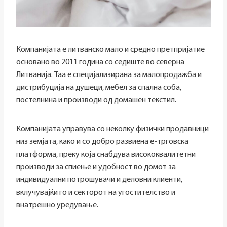
Компанијата е литванско мало и средно претпријатие
основано во 2011 година со седиште во северна
Литванија. Таа е специјализирана за малопродажба и
дистрибуција на душеци, мебел за спална соба,
постелнина и производи од домашен текстил.
Компанијата управува со неколку физички продавници
низ земјата, како и со добро развиена е-трговска
платформа, преку која снабдува висококвалитетни
производи за спиење и удобност во домот за
индивидуални потрошувачи и деловни клиенти,
вклучувајќи го и секторот на угостителство и
внатрешно уредување.