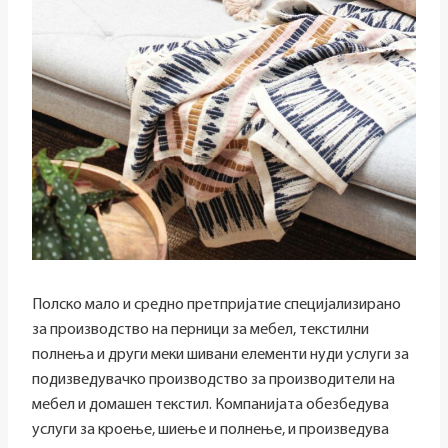
Полско мало и средно претпријатие специјализирано
за производство на перници за мебел, текстилни
полнења и други меки шивани елементи нуди услуги за
подизведувачко производство за производители на
мебел и домашен текстил. Компанијата обезбедува
услуги за кроење, шиење и полнење, и произведува