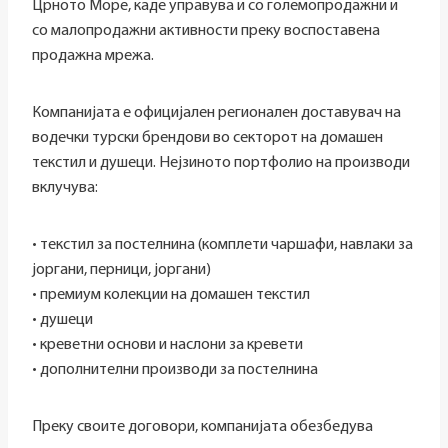
Црното Море, каде управува и со големопродажни и
со малопродажни активности преку воспоставена
продажна мрежа.
Компанијата е официјален регионален доставувач на
водечки турски брендови во секторот на домашен
текстил и душеци. Нејзиното портфолио на производи
вклучува:
• текстил за постелнина (комплети чаршафи, навлаки за
јоргани, перници, јоргани)
• премиум колекции на домашен текстил
• душеци
• креветни основи и наслони за кревети
• дополнителни производи за постелнина
Преку своите договори, компанијата обезбедува