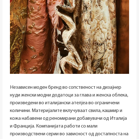
Независен моден бренд во сопственост на дизајнер
нуди женски модни додатоци за глава и женска облека,
произведени во италијански ателјеа во ограничени
количини. Материјалите вклучуваат свила, кашмир и
кожа набавени од реномирани добавувачи од Италија
и Франција. Компанијата работи со мали
производствени серии во зависност од достапноста на