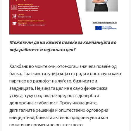
Можете ли да ни кажете повеќе за компанијата во
која работите и нејзината цел?
Халкбанк во моите очи, отсекогаш значела повеќе од
банка. Таа е институција која се гради и поставува како
партнер во развојот на луѓето, бизнисите и
заедницата. Нејзината цел не е само финансиска
услуга, туку создавање вредност, доверба и
долгорочна стабилност. Преку иновациите,
дигиталните решенија и општествено одговорни
иницијативи, банката активно придонесува и кон
позитивни промени во општеството.