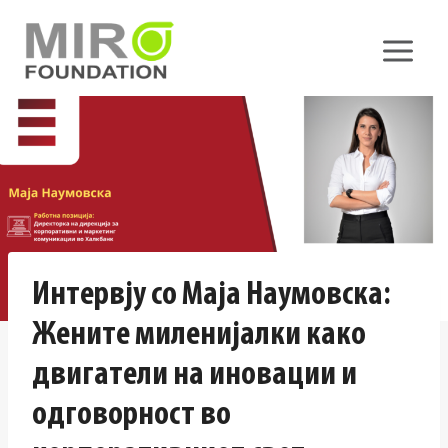
Skip
to
content
Интервју со Маја Наумовска:
Жените миленијалки како
двигатели на иновации и
одговорност во