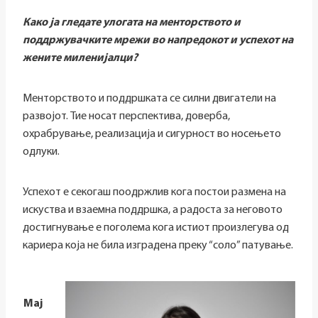
Како ја гледате улогата на менторството и
поддржувачките мрежи во напредокот и успехот на
жените миленијалци?
Менторството и поддршката се силни двигатели на
развојот. Тие носат перспектива, доверба,
охрабрување, реализација и сигурност во носењето
одлуки.
Успехот е секогаш поодржлив кога постои размена на
искуства и взаемна поддршка, а радоста за неговото
достигнување е поголема кога истиот произлегува од
кариера која не била изградена преку “соло” патување.
Мај