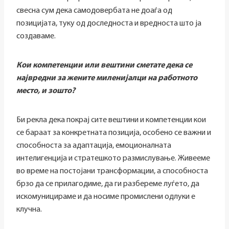
свесна сум дека самодовербата не доаѓа од
позицијата, туку од доследноста и вредноста што ја
создаваме.
Кои компетенции или вештини сметате дека се
највредни за жените миленијалци на работното
место, и зошто?
Би рекла дека покрај сите вештини и компетенции кои
се бараат за конкретната позиција, особено се важни и
способноста за адаптација, емоционалната
интелигенција и стратешкото размислување. Живееме
во време на постојани трансформации, а способноста
брзо да се прилагодиме, да ги разбереме луѓето, да
искомуницираме и да носиме промислени одлуки е
клучна.