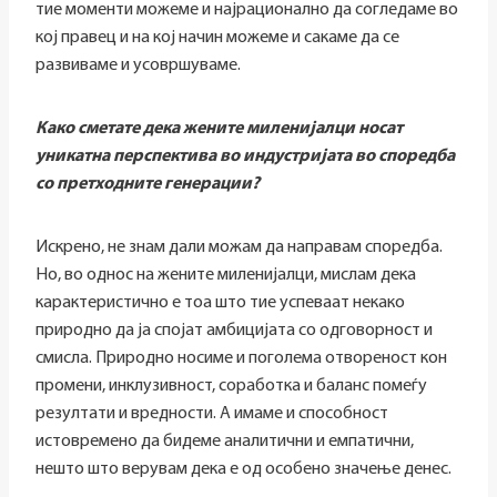
тие моменти можеме и најрационално да согледаме во
кој правец и на кој начин можеме и сакаме да се
развиваме и усовршуваме.
Како сметате дека жените миленијалци носат
уникатна перспектива во индустријата во споредба
со претходните генерации?
Искрено, не знам дали можам да направам споредба.
Но, во однос на жените миленијалци, мислам дека
карактеристично е тоа што тие успеваат некако
природно да ја спојат амбицијата со одговорност и
смисла. Природно носиме и поголема отвореност кон
промени, инклузивност, соработка и баланс помеѓу
резултати и вредности. А имаме и способност
истовремено да бидеме аналитични и емпатични,
нешто што верувам дека е од особено значење денес.