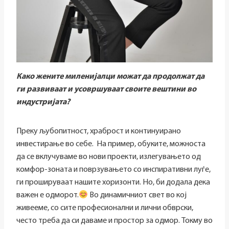
Како жените миленијалци можат да продолжат да
ги развиваат и усовршуваат своите вештини во
индустријата?
Преку љубопитност, храброст и континуирано
инвестирање во себе. На пример, обуките, можноста
да се вклучуваме во нови проекти, излегувањето од
комфор-зоната и поврзувањето со инспиративни луѓе,
ги прошируваат нашите хоризонти. Но, би додала дека
важен е одморот.
Во динамичниот свет во кој
живееме, со сите професионални и лични обврски,
често треба да си даваме и простор за одмор. Токму во