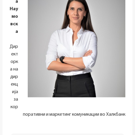
а
Нау
мо
вск
а
Дир
ект
орк
а на
дир
екц
ија
за
кор
поративни и маркетинг комуникации во Халкбанк