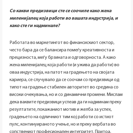
Со какви предизвици сте се соочиле како жена
миленијалец која работи во вашата индустрија, и
како сте ги надминале?
Работата во маркетингот во финансискиот сектор,
често бара да се балансира помеѓу креативноста и
прецизноста, меѓу брзината и одговорноста. А како
жена миленијалец која работи (и ужива да работи) во
оваа индустрија, на патот на градењето на својата
кариера, се случувало да се соочам со предизвици од
типот на градење стабилен авторитет во средина со
високи очекувања, но и со динамични промени. Мислам
дека ваквите предизвици успеав да ги надминам преку
резултатите, покажаниот мотив и желба за успех,
градењето на одличниот тим кој работи со истиот
пулс, континуираното учење, но и преку вербата во
сопствениот професионален интегритет. Притоа,