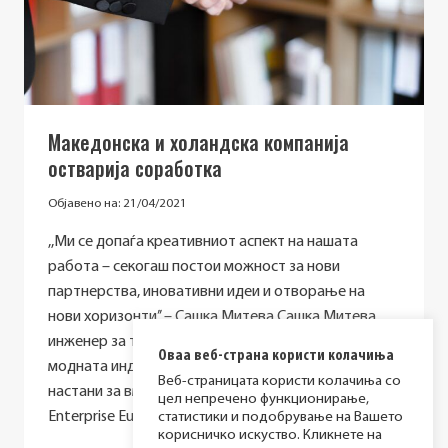
Македонска и холандска компанија
остварија соработка
Објавено на:
21/04/2021
,,Ми се допаѓа креативниот аспект на нашата
работа – секогаш постои можност за нови
партнерства, иновативни идеи и отворање на
нови хоризонти’’ – Сашка Митева Сашка Митева,
инженер за текстил со 13+ години искуство во
Оваа веб-страна користи колачиња
модната индустрија редовно учествува на
Веб-страницата користи колачиња со
настани за вмрежување организирани од
цел непречено функционирање,
Enterprise Europe Network во Македонија….
статистики и подобрување на Вашето
корисничко искуство. Кликнете на