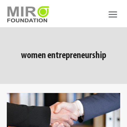
Skip
to
content
women entrepreneurship