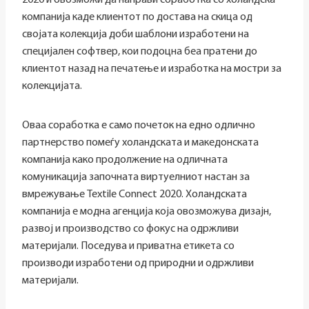
2020 и овозможи да направи соработка со холандска
компанија каде клиентот по достава на скица од
својата колекција доби шаблони изработени на
специјален софтвер, кои подоцна беа пратени до
клиентот назад на печатење и изработка на мостри за
колекцијата.
Оваа соработка е само почеток на едно одлично
партнерство помеѓу холандската и македонската
компанија како продолжение на одличната
комуникација започната виртуелниот настан за
вмрежување Textile Connect 2020. Холандската
компанија е модна агенција која овозможува дизајн,
развој и производство со фокус на одржливи
материјали. Поседува и приватна етикета со
производи изработени од природни и одржливи
материјали.