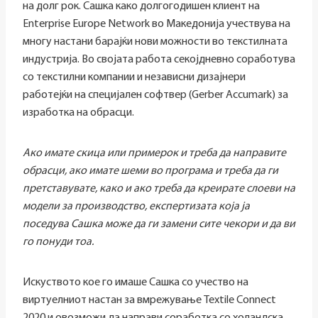
на долг рок. Сашка како долгогодишен клиент на
Enterprise Europe Network во Македонија учествува на
многу настани барајќи нови можности во текстилната
индустрија. Во својата работа секојдневно соработува
со текстилни компании и независни дизајнери
работејќи на специјален софтвер (Gerber Accumark) за
изработка на обрасци.
Ако имате скица или примерок и треба да направите
обрасци, ако имате шеми во програма и треба да ги
претставувате, како и ако треба да креирате слоеви на
модели за производство, експертизата која ја
поседува Сашка може да ги замени сите чекори и да ви
го понуди тоа.
Искуството кое го имаше Сашка со учество на
виртуелниот настан за вмрежување Textile Connect