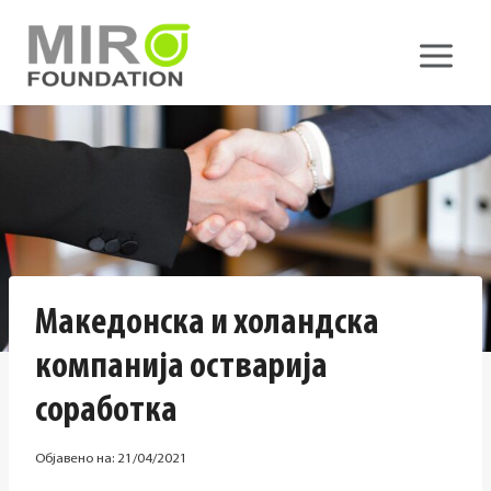
Skip
to
content
Македонска и холандска
компанија остварија
соработка
Објавено на:
21/04/2021