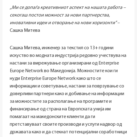
,,Ми се допаѓа креативниот аспект на нашата работа –
секогаш постои можност за нови партнерства,
иновативни идеи и отворање на нови хоризонти’’ –
Сашка Митева
Сашка Митева, инженер за текстил со 13+ години
искуство во модната индустрија редовно учествува на
настани за вмрежување организирани од Enterprise
Europe Network во Македонија. Можностите кои ги
нуди Enterprise Europe Network како што се
информации и советување, настани за поврзување со
доверливи партнери како и добивање на информации
за можностите за располагање на програмите и
финансирање од страна на Европската унија им
помагаат на македонските клиенти да ги
претставуваат своите производи и услуги надвор од
државата како и да стекнат потенцијални соработници