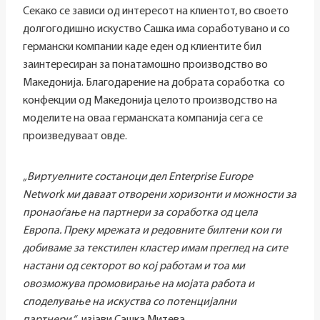
Секако се зависи од интересот на клиентот, во своето
долгогодишно искуство Сашка има соработувано и со
германски компании каде еден од клиентите бил
заинтересиран за понатамошно производство во
Македонија. Благодарение на добрата соработка со
конфекции од Македонија целото производство на
моделите на оваа германската компанија сега се
произведуваат овде.
„
Виртуелните состаноци дел
Enterprise Europe
Network
м
и
даваат отворени хоризонти и можности за
пронаоѓање на партнери за соработка од цела
Европа. Преку мрежата и редовните билтени кои ги
добиваме за текстилен кластер имам преглед на сите
настани од секторот во кој работам и тоа ми
овозможува промовирање на мојата работа и
споделување на искуства со потенцијални