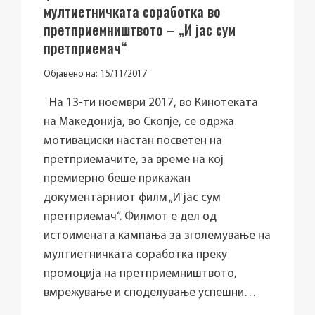
мултиетничката соработка во
претприемништвото – „И јас сум
претприемач“
Објавено на:
15/11/2017
На 13-ти ноември 2017, во Кинотеката
на Македонија, во Скопје, се одржа
мотивациски настан посветен на
претприемачите, за време на кој
премиерно беше прикажан
документарниот филм „И јас сум
претприемач“. Филмот е дел од
истоимената кампања за зголемување на
мултиетничката соработка преку
промоција на претприемништвото,
вмрежување и споделување успешни…