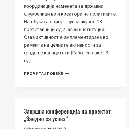
координација наменета за државни
службеници во и креатори на политиките.
На обуката присуствуваа вкупно 18
претставници од 7 јавни институции.
Оваа активност е имплементирана во
рамките на целните активности за
градење капацитети (Работен пакет 3
од…
ПРОЕКТОТ
ПРОЧИТАЈ ПОВЕЌЕ
„POLICY
ANSWERS“
ИМ
ОБЕЗБЕДИ
НА
Завршна конференција на проектот
КРЕАТОРИТЕ
НА
„Заедно за успех“
ПОЛИТИКИТЕ
И