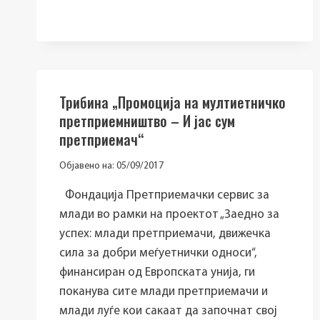
УСПЕХ“
Трибина „Промоција на мултиетничко
претприемништво – И јас сум
претприемач“
Објавено на:
05/09/2017
Фондација Претприемачки сервис за
млади во рамки на проектот „Заедно за
успех: млади претприемачи, движечка
сила за добри меѓуетнички односи“,
финансиран од Европската унија, ги
поканува сите млади претприемачи и
млади луѓе кои сакаат да започнат свој