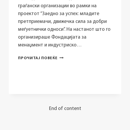
граѓански организации во рамки на
проектот “Заедно за успех: младите
претприемачи, движечка сила за добри
меѓуетнички односи”. На настанот што го
организираше Фондацијата за
менаџмент и индустриско…
ПРОЕКТ
ПРОЧИТАЈ ПОВЕЌЕ
“ЗАЕДНО
ЗА
УСПЕХ”
–
ИНФО
ДЕН
ЗА
ГРАНТОВАТА
End of content
ШЕМА,
15.12.2016,
ТЕТОВО