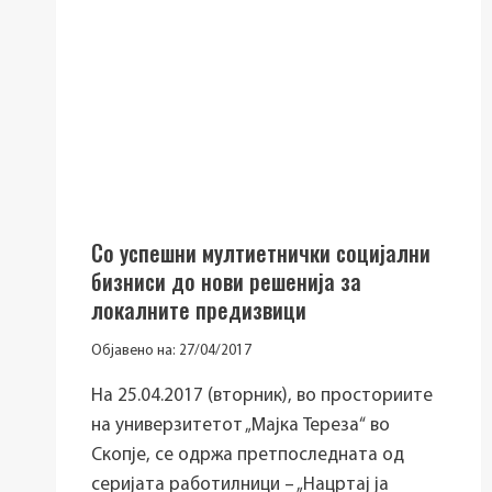
Со успешни мултиетнички социјални
бизниси до нови решенија за
локалните предизвици
Објавено на:
27/04/2017
На 25.04.2017 (вторник), во просториите
на универзитетот „Мајка Тереза“ во
Скопје, се одржа претпоследната од
серијата работилници – „Нацртај ја