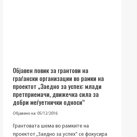
СОСТОЈБА
НА
МЛАДИТЕ
ВО
РЕПУБЛИКА
МАКЕДОНИЈА
Објавен повик за грантови на
граѓански организации во рамки на
проектот „Заедно за успех: млади
претприемачи, движечка сила за
добри меѓуетнички односи“
Објавено на:
05/12/2016
Грантовата шема во рамките на
проектот „Заедно за успех“ се фокусира