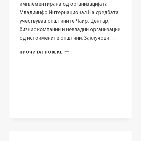
СУМ
имплементирана од организацијата
ПРЕТПРИЕМАЧ“
Младиинфо Интернационал На средбата
учествуваа општините Чаир, Центар,
бизнис компании и невладни организации
од истоимените општини. Заклучоци…
СЕ
ПРОЧИТАЈ ПОВЕЌЕ
ОДРЖА
РАБОТИЛНИЦА
ЗА
ВМРЕЖУВАЊЕ
НА
ОПШТИНИТЕ,
БИЗНИС
ЗАЕДНИЦАТА
И
НЕВЛАДИНИТЕ
ОРГАНИЗАЦИИ