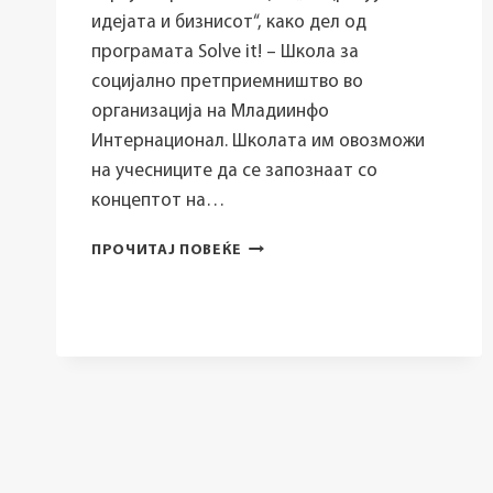
идејата и бизнисот“, како дел од
програмата Solve it! – Школа за
социјално претприемништво во
организација на Младиинфо
Интернационал. Школата им овозможи
на учесниците да се запознаат со
концептот на…
СО
ПРОЧИТАЈ ПОВЕЌЕ
УСПЕШНИ
МУЛТИЕТНИЧКИ
СОЦИЈАЛНИ
БИЗНИСИ
ДО
НОВИ
РЕШЕНИЈА
ЗА
ЛОКАЛНИТЕ
ПРЕДИЗВИЦИ