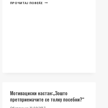
БИЗНИС‐
ПРОЧИТАЈ ПОВЕЌЕ
КОКТЕЛ:
„ЖЕНИТЕ
ПРЕТПРИЕМАЧКИ
ЗАЕДНО
ЗА
УСПЕХ
–
ШТО
НИ
Е
ПОТРЕБНО
НА
ПАТОТ
НАРЕЧЕН
ПРЕТПРИЕМНИШТВО?“
Mотивациски настан:„Зошто
претприемачите се толку посебни?“