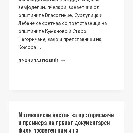
земјоделци, пчелари, занаетчии од
општините Власотинце, Сурдулица и
Лебане се сретнаа со претставници на
општините Куманово и Старо
Нагоричане, како и претставници на
Комора…
РЕАЛИЗРАНА
ПРОЧИТАЈ ПОВЕЌЕ
СТУДИСКА
ПОСЕТА
НА
ДЕЛЕГАЦИЈА
ОД
РЕПУБЛИКА
СРБИЈА
Мотивациски настан за претприемачи
и премиера на првиот документарен
филм посветен ним и на