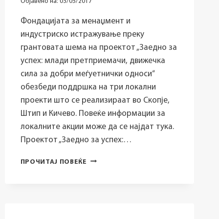
Објавено на:
03/05/2017
Фондацијата за менаџмент и
индустриско истражување преку
грантовата шема на проектот „Заедно за
успех: млади претприемачи, движечка
сила за добри меѓуетнички односи“
обезбеди поддршка на три локални
проекти што се реализираат во Скопје,
Штип и Кичево. Повеќе информации за
локалните акции може да се најдат тука.
Проектот „Заедно за успех:…
ЛОКАЛНИ
ПРОЧИТАЈ ПОВЕЌЕ
АКЦИИ
ЗА
ПОДОБРА
СОЦИО-
ЕКОНОМСКА