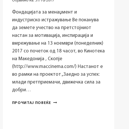
Објавено на:
31/10/2017
Фондацијата за менаџмент и
индустриско истражување Ве поканува
да земете учество на претстојниот
настан за мотивација, инспирација и
вмрежување на 13 ноември (понеделник)
2017 со почеток од 18 часот, во Кинотека
на Македонија , Скопје
(http://www.maccinema.com/) Настанот е
во рамки на проектот „Заедно за успех:
млади претприемачи, движечка сила за
добри…
MОТИВАЦИСКИ
ПРОЧИТАЈ ПОВЕЌЕ
НАСТАН:
„ЗОШТО
ПРЕТПРИЕМАЧИТЕ
СЕ