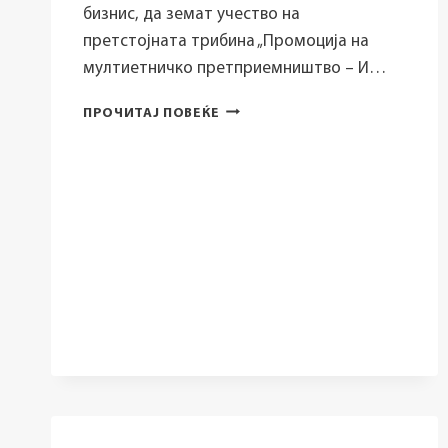
бизнис, да земат учество на
претстојната трибина „Промоција на
мултиетничко претприемништво – И…
ТРИБИНА
ПРОЧИТАЈ ПОВЕЌЕ
„ПРОМОЦИЈА
НА
МУЛТИЕТНИЧКО
ПРЕТПРИЕМНИШТВО
–
И
ЈАС
СУМ
ПРЕТПРИЕМАЧ“