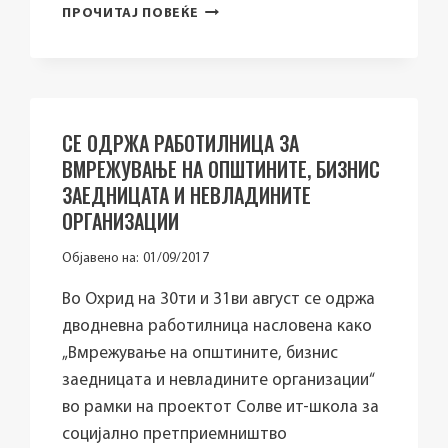
МОТИВАЦИСКИ
ПРОЧИТАЈ ПОВЕЌЕ
НАСТАН
ЗА
ПРЕТПРИЕМАЧИ
И
ПРЕМИЕРА
СЕ ОДРЖА РАБОТИЛНИЦА ЗА
НА
ПРВИОТ
ВМРЕЖУВАЊЕ НА ОПШТИНИТЕ, БИЗНИС
ДОКУМЕНТАРЕН
ЗАЕДНИЦАТА И НЕВЛАДИНИТЕ
ФИЛМ
ОРГАНИЗАЦИИ
ПОСВЕТЕН
НИМ
Објавено на:
01/09/2017
И
НА
Во Охрид на 30ти и 31ви август се одржа
МУЛТИЕТНИЧКАТА
СОРАБОТКА
дводневна работилница насловена како
ВО
„Вмрежување на општините, бизнис
ПРЕТПРИЕМНИШТВОТО
заедницата и невладините организации“
–
во рамки на проектот Солве ит-школа за
„И
ЈАС
социјално претприемништво