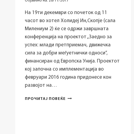
Објавено на:
28/11/2017
НА
ДРЖАВНИТЕ
На 19ти декември со почеток од 11
СЛУЖБЕНИЦИ
часот во хотел Холидеј Ин,Скопје (сала
ВО
Милениум 2) ќе се одржи завршната
МАКЕДОНИЈА
ОБУКА
конференција на проектот „Заедно за
ЗА
успех: млади претприемач, движечка
КРЕИРАЊЕ
сила за добри меѓуетнички односи“,
ПОЛИТИКИ
финансиран од Европска Унија. Проектот
И
КООРДИНАЦИЈА
кој започна со имплементација во
февруари 2016 година придонесе кон
развојот на…
ЗАВРШНА
ПРОЧИТАЈ ПОВЕЌЕ
КОНФЕРЕНЦИЈА
НА
ПРОЕКТОТ
„ЗАЕДНО
ЗА