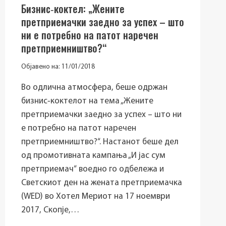
Бизнис‐коктел: „Жените
претприемачки заедно за успех – што
ни е потребно на патот наречен
претприемништво?“
Објавено на:
11/01/2018
Во одлична атмосфера, беше одржан
бизнис‐коктелот на тема „Жените
претприемачки заедно за успех – што ни
е потребно на патот наречен
претприемништво?“. Настанот беше дел
од промотивната кампања „И јас сум
претприемач“ воедно го одбележа и
Светскиот ден на жената претприемачка
(WED) во Хотел Мериот на 17 ноември
2017, Скопје,…