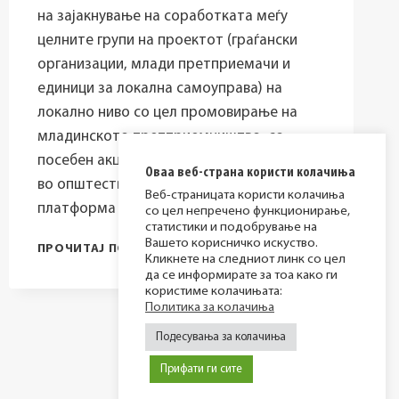
на зајакнување на соработката меѓу
целните групи на проектот (граѓански
организации, млади претприемачи и
единици за локална самоуправа) на
локално ниво со цел промовирање на
младинското претприемништво, со
посебен акцент на немнозинските групи
Оваа веб-страна користи колачиња
во општеството, како заедничка
Веб-страницата користи колачиња
платформа за…
со цел непречено функционирање,
статистики и подобрување на
Вашето корисничко искуство.
ОБЈАВЕН
ПРОЧИТАЈ ПОВЕЌЕ
Кликнете на следниот линк со цел
ПОВИК
да се информирате за тоа како ги
ЗА
користиме колачињата:
ГРАНТОВИ
Политика за колачиња
НА
Подесувања за колачиња
ГРАЃАНСКИ
ОРГАНИЗАЦИИ
Прифати ги сите
ВО
РАМКИ