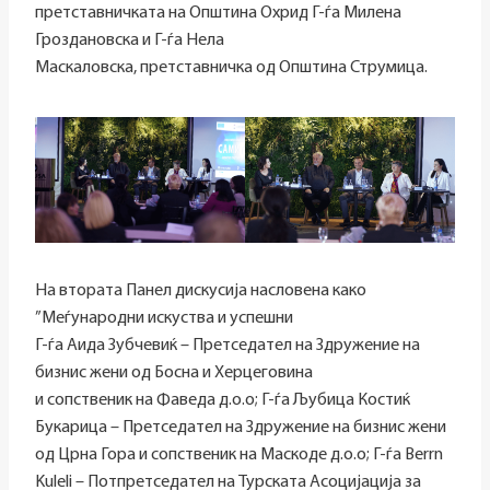
претставничката на Општина Охрид Г-ѓа Милена
Гроздановска и Г-ѓа Нела
Маскаловска, претставничка од Општина Струмица.
На втората Панел дискусија насловена како
”Меѓународни искуства и успешни
Г-ѓа Аида Зубчевиќ – Претседател на Здружение на
бизнис жени од Босна и Херцеговина
и сопственик на Фаведа д.о.о; Г-ѓа Љубица Костиќ
Букарица – Претседател на Здружение на бизнис жени
од Црна Гора и сопственик на Маскоде д.о.о; Г-ѓа Berrn
Kuleli – Потпретседател на Турската Асоцијација за