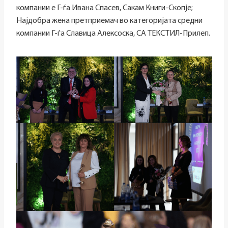
компании е Г-ѓа Ивана Спасев, Сакам Книги-Скопје;
Најдобра жена претприемач во категоријата средни
компании Г-ѓа Славица Алексоска, СА ТЕКСТИЛ-Прилеп.