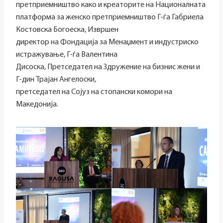
претприемништво како и креаторите на Националната
платформа за женско претприемништво Г-ѓа Габриела
Костовска Богоеска, Извршен
директор на Фондација за Менаџмент и индустриско
истражување, Г-ѓа Валентина
Дисоска, Претседател на Здружение на бизнис жени и
Г-дин Трајан Ангелоски,
претседател на Сојуз на стопански комори на
Македонија.