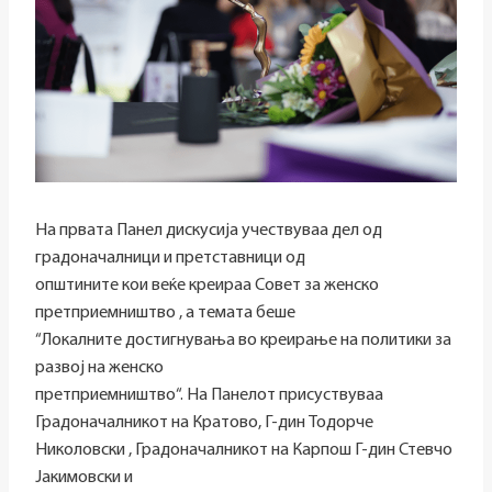
На првата Панел дискусија учествуваа дел од
градоначалници и претставници од
општините кои веќе креираа Совет за женско
претприемништво , а темата беше
“Локалните достигнувања во креирање на политики за
развој на женско
претприемништво“. На Панелот присуствуваа
Градоначалникот на Кратово, Г-дин Тодорче
Николовски , Градоначалникот на Карпош Г-дин Стевчо
Јакимовски и