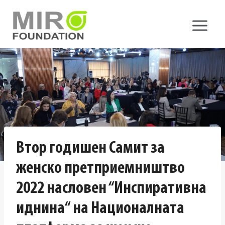
Skip
to
content
Втор годишен Самит за
женско претприемништво
2022 насловен “Инспиративна
иднина“ на Националната