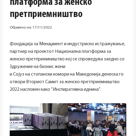
платформа за женско
претприемништво
Објавено на:
17/11/2022
Фондација за Менаџмент и индустриско истражување,
партнер на проектот Национална платформа за
женско претприемништво кој се спроведува заедно со
Здружение на бизнис жени
и Сојуз на стопански комори на Македонија денеска го
отвори Вториот Самит за женско претприемништво
2022 насловен како ”Инспиративна иднина”.