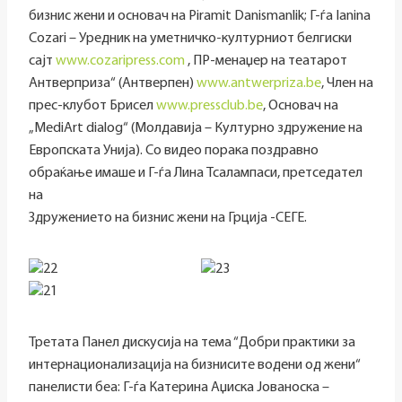
бизнис жени и основач на Piramit Danismanlik; Г-ѓа Ianina
Cozari – Уредник на уметничко-културниот белгиски
сајт
www.cozaripress.com
, ПР-менаџер на театарот
Антверприза“ (Антверпен)
www.antwerpriza.be
, Член на
прес-клубот Брисел
www.pressclub.be
, Основач на
„MediArt dialog“ (Молдавија – Културно здружение на
Европската Унија). Со видео порака поздравно
обраќање имаше и Г-ѓа Лина Тсалампаси, претседател
на
Здружението на бизнис жени на Грција -СЕГЕ.
Третата Панел дискусија на тема “Добри практики за
интернационализација на бизнисите водени од жени“
панелисти беа: Г-ѓа Катерина Аџиска Јованоска –