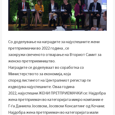
Со доделување на наградите за најуспешните жени
претприемачки во 2022 година , се
заокружи свеченото отварање на Вториот Самит за
женско претприемништво.
Наградите се доделуваат во соработка со
Министерството за економија, која
според листингот на Централниот регистар ги
издвојува најуспешните. Оваа година
2022, најуспешни ЖЕНИ ПРЕТПРИЕМАЧКИ се: Најдобра
жена претприемач во категоријата микро компании е
Г-ѓа Даниела Јосевски, Јосевски Консалтинг од Кочани;
Најдобра жена претприемач во категоријата мали