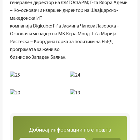
генерален директор на ФИТОФАРМ; Г-ѓа Влора Адеми
– Ко-основач и извршен директор на Швајцарско-
македонска ИТ
компанија Digicube; Г-ѓа Јасмина Чанева Лазовска –
Основач и менаџер на МК Вера Монд; Г-ѓа Марија
Ристеска – Координаторка за политики на ЕБРД
програмата за жени во
бизнис во Западен Балкан.
Добивај информации по е-пошта