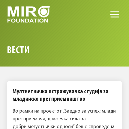
Skip
to
content
ВЕСТИ
Мултиетничка истражувачка студија за
младинско претприемништво
Во рамки на проектот „Заедно за успех: млади
претприемачи, движечка сила за
добри меѓуетнички односи“ беше спроведена