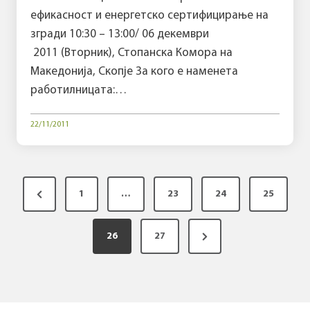
ефикасност и енергетско сертифицирање на
згради 10:30 – 13:00/ 06 декември
2011 (Вторник), Стопанска Комора на
Македонија, Скопје За кого е наменета
работилницата:…
22/11/2011
P
P
1
…
23
24
25
o
r
s
N
e
26
27
t
e
v
s
x
i
p
t
o