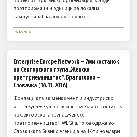
проектот (граѓански организации, млади
претприемачи и единици за локална
самоуправа) на локално ниво со…
05/12/2016
Enterprise Europe Network – 7ми состанок
на Секторската група „Женско
претприемништво“, Братислава –
Словачка (16.11.2016)
Фондацијата за менаџмент и индустриско
истражување учествуваше на 7миот состанок
на Секторската група „Женско
претприемништво” (WEG) што се одржа во
Словачката Бизнис Агенција на 16ти ноември