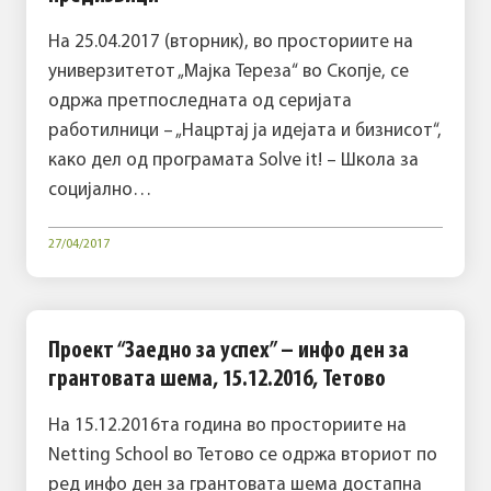
На 25.04.2017 (вторник), во просториите на
универзитетот „Мајка Тереза“ во Скопје, се
одржа претпоследната од серијата
работилници – „Нацртај ја идејата и бизнисот“,
како дел од програмата Solve it! – Школа за
социјално…
27/04/2017
Проект “Заедно за успех” – инфо ден за
грантовата шема, 15.12.2016, Тетово
На 15.12.2016та година во просториите на
Netting School во Тетово се одржа вториот по
ред инфо ден за грантовата шема достапна