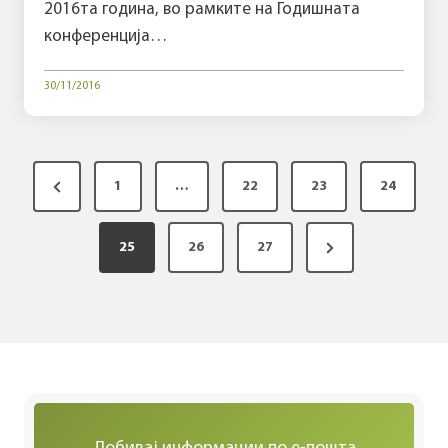
2016та година, во рамките на Годишната
конференција…
30/11/2016
P
P
1
…
22
23
24
o
r
s
N
e
25
26
27
t
e
v
s
x
i
p
t
o
a
P
u
g
a
s
i
g
P