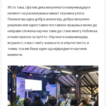
Исто така, сфатив дека визуелната комуникација и
начинот на раскажување имаат огромна улога.
Понекогаш една добра аналогија, добро визуелно
решение или едноставно поставено прашање може да
направи сложена научна тема да стане многу поблиска
и поинтересна за луѓето. Научната комуникација,
всушност, е мост меѓу знаењето и општеството, и
токму тоа ми беше еден од највредните научени
моменти.