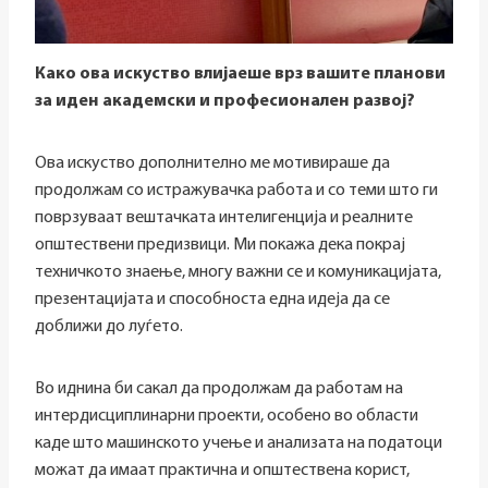
Како ова искуство влијаеше врз вашите планови
за иден академски и професионален развој?
Ова искуство дополнително ме мотивираше да
продолжам со истражувачка работа и со теми што ги
поврзуваат вештачката интелигенција и реалните
општествени предизвици. Ми покажа дека покрај
техничкото знаење, многу важни се и комуникацијата,
презентацијата и способноста една идеја да се
доближи до луѓето.
Во иднина би сакал да продолжам да работам на
интердисциплинарни проекти, особено во области
каде што машинското учење и анализата на податоци
можат да имаат практична и општествена корист,