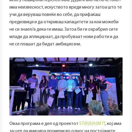
многу поширока перспектива. Дури и ако на почетокот
има неизвесност, искуството вреди многу затоа што те
учи да веруваш повеќе во себе, да прифаќаш
предизвици и да откриваш капацитети за кои можеби
не си знаел/а дека ги имаш. Затоа би ги охрабрил сите
млади да аплицираат, да пробуваат нови работи и да
не се плашат да бидат амбициозни.
Оваа програма е дел од проектот
ST(R)E(A)M IT
, кој има
за цел да иницира промени во однос на постојаните