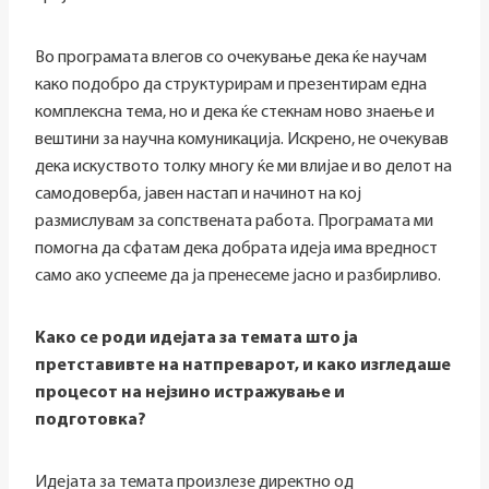
Во програмата влегов со очекување дека ќе научам
како подобро да структурирам и презентирам една
комплексна тема, но и дека ќе стекнам ново знаење и
вештини за научна комуникација. Искрено, не очекував
дека искуството толку многу ќе ми влијае и во делот на
самодоверба, јавен настап и начинот на кој
размислувам за сопствената работа. Програмата ми
помогна да сфатам дека добрата идеја има вредност
само ако успееме да ја пренесеме јасно и разбирливо.
Како се роди идејата за темата што ја
претставивте на натпреварот, и како изгледаше
процесот на нејзино истражување и
подготовка?
Идејата за темата произлезе директно од