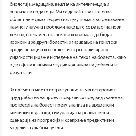
биологија, медицина, вештачка интелигенција и
анализа на податоци. Ми се допаѓа тоа што оваа
област не е само теоретска, туку помага во решавање
на многу клучни проблеми како што се развој на нови
лекови, пренамена на лекови кои можат да бидат
корисни и за други болести, откривање на генетска
предиспозиција кон болести, персонализирано
дијагностицирање и следење на текот на болеста, како
и дизајн на клинички студии и анализа на добиените
резултати.
За време на моето истражување за магистерскиот
труд работев на проект поврзан со предвидување на
прогресија на болест преку анализа на временски
клинички податоци, симулација на реалистични
сценарија на прогресија и креирање предиктивни
модели за длабоко учење.