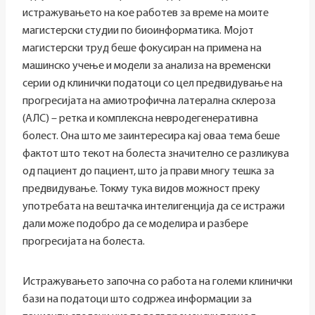
истражувањето на кое работев за време на моите
магистерски студии по биоинформатика. Мојот
магистерски труд беше фокусиран на примена на
машинско учење и модели за анализа на временски
серии од клинички податоци со цел предвидување на
прогресијата на амиотрофична латерална склероза
(АЛС) – ретка и комплексна невродегенеративна
болест. Она што ме заинтересира кај оваа тема беше
фактот што текот на болеста значително се разликува
од пациент до пациент, што ја прави многу тешка за
предвидување. Токму тука видов можност преку
употребата на вештачка интелигенција да се истражи
дали може подобро да се моделира и разбере
прогресијата на болеста.
Истражувањето започна со работа на големи клинички
бази на податоци што содржеа информации за