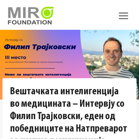
Skip
to
content
Вештачката интелигенција
во медицината – Интервју со
Филип Трајковски, еден од
победниците на Натпреварот