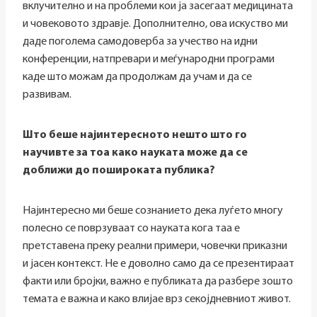
вклучително и на проблеми кои ја засегаат медицината
и човековото здравје. Дополнително, ова искуство ми
даде поголема самодоверба за учество на идни
конференции, натпревари и меѓународни програми
каде што можам да продолжам да учам и да се
развивам.
Што беше најинтересното нешто што го
научивте за тоа како науката може да се
доближи до пошироката публика?
Најинтересно ми беше сознанието дека луѓето многу
полесно се поврзуваат со науката кога таа е
претставена преку реални примери, човечки приказни
и јасен контекст. Не е доволно само да се презентираат
факти или бројки, важно е публиката да разбере зошто
темата е важна и како влијае врз секојдневниот живот.