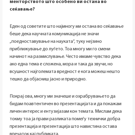
менторството што особено ви остана во
сеќавање?
Еден од советите што најмногу ми остана во сеќавање
беше дека научната комуникација не значи
„поедноставување на науката“, туку нејзино
приближување до луѓето. Тоа многу ми го смени
начинот на размислување. Често имаме чувство дека
ако една тема е сложена, мора и така да звучи, но
всушност најголемата вредност е кога можеш нешто
тешко да објасниш јасно и природно.
Покрај ова, многу ми значеше и охрабрувањето да
бидам поавтентичен во презентацијата и да покажам
личен интерес и ентузијазам кон темата. Мислам дека
токму тоа ја прави разликата помеѓу технички добра
презентација и презентација што навистина остава
впечаток кај публиката.