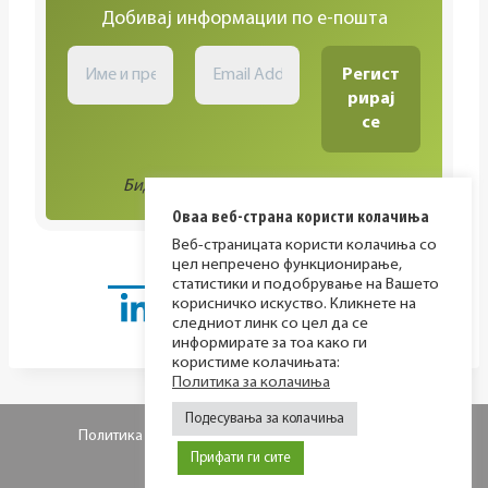
Добивај информации по е-пошта
Биди во тек со сите активности!
Оваа веб-страна користи колачиња
Веб-страницата користи колачиња со
цел непречено функционирање,
статистики и подобрување на Вашето
корисничко искуство. Кликнете на
следниот линк со цел да се
информирате за тоа како ги
користиме колачињата:
Политика за колачиња
Подесувања за колачиња
Политика за приватност
Политика за колачиња
Прифати ги сите
© 2026 МИР фондација