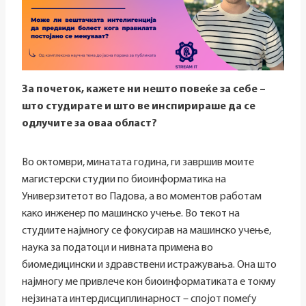
За почеток, кажете ни нешто повеќе за себе –
што студирате и што ве инспирираше да се
одлучите за оваа област?
Во октомври, минатата година, ги завршив моите
магистерски студии по биоинформатика на
Универзитетот во Падова, а во моментов работам
како инженер по машинско учење. Во текот на
студиите најмногу се фокусирав на машинско учење,
наука за податоци и нивната примена во
биомедицински и здравствени истражувања. Она што
најмногу ме привлече кон биоинформатиката е токму
нејзината интердисциплинарност – спојот помеѓу