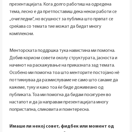
презентацијата. Кога долго работиш на одредена
тема, лесно е да претпоставиш дека некои работи се
„очигледни“, но всушност за публика што првпат се
среќава со темата тие можат да бидат многу
комплексни.
Менторската поддршка тука навистина ми помогна.
Добив корисни совети околу структурата, јасноста и
начинот на раскажување на приказната зад темата.
Особено ми помогна тоа што менторите постојано нè
поттикнуваа да размислуваме не само што сакаме да
кажеме, туку и како тоа ќе биде доживеано од
публиката. Тоа ми помогна да бидам посигурен во
настапот и да ја направам презентацијата многу
попристапна, сликовита и поинтересна.
Имаше ли некој совет, фидбек или момент од