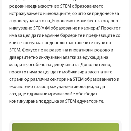
родови нееднаквости во STEM образованието,
истражувањето и иновациите, со што ќе придонесе за
спроведувањето на „Европскиот манифест за родово-
инклузивно STE(A)M образование и кариери.“ Проектот
има за цел да ги надмине бариерите и предизвиците со
кои се соочуваат недоволно застапените групи во
STEM. Фокусот е на развој на иновативни, родово и
диверзитетно инклузивни алатки за едукација на
младите, особено на девојчињата. Дополнително,
проектот има за цел да ги мобилизира засегнатите
страни од различни сектори на STEM образованието и
екосистемот за истражување и иновации, за да
создаде одржливи мрежи кои ќе обезбедат
континуирана поддршка за STEM едукаторите.