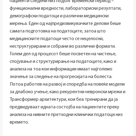
пациенти следени низ подолг временски период –
функционални вредности, лабораториски резултати,
демографски податоци и различни медицински
мерења. Еден од најпредизвикувачките делови беше
самата подготовка на податоците, затоа што
медицинските податоци често се нецелосни,
неструктурирани и собрани во различни формати.
Голем дел од процесот беше посветен на чистење,
спојување и структурирање на податоците, како и
анализа на тоа кои информации имаат најголемо
значење за следење на прогресијата на болеста.
Потоа работев на развој и споредба на повеќе модели
за длабоко учење, како рекурентни невронски мрежи и
Трансформер архитектури, кои беа тренирани да ја
предвидуваат идната состојба на пациентите преку
анализа на нивните претходни клинички податоци низ
времето.