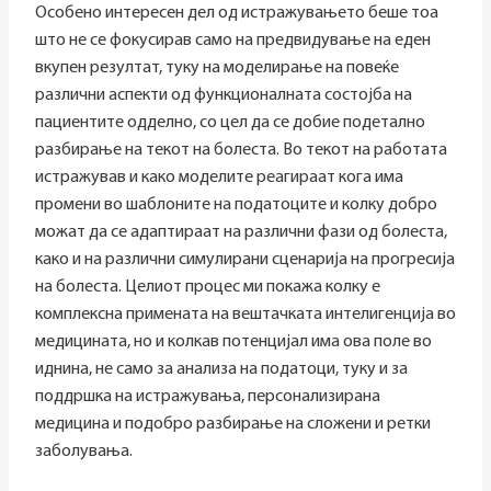
Особено интересен дел од истражувањето беше тоа
што не се фокусирав само на предвидување на еден
вкупен резултат, туку на моделирање на повеќе
различни аспекти од функционалната состојба на
пациентите одделно, со цел да се добие подетално
разбирање на текот на болеста. Во текот на работата
истражував и како моделите реагираат кога има
промени во шаблоните на податоците и колку добро
можат да се адаптираат на различни фази од болеста,
како и на различни симулирани сценарија на прогресија
на болеста. Целиот процес ми покажа колку е
комплексна примената на вештачката интелигенција во
медицината, но и колкав потенцијал има ова поле во
иднина, не само за анализа на податоци, туку и за
поддршка на истражувања, персонализирана
медицина и подобро разбирање на сложени и ретки
заболувања.