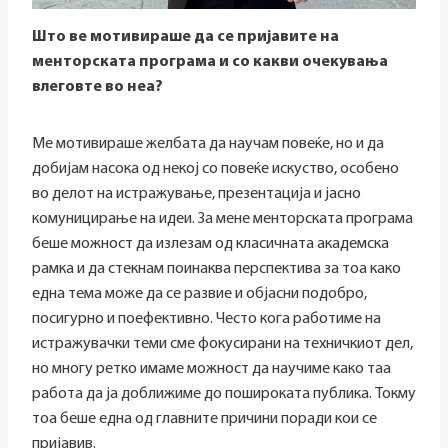
Што ве мотивираше да се пријавите на
менторската програма и со какви очекувања
влеговте во неа?
Ме мотивираше желбата да научам повеќе, но и да
добијам насока од некој со повеќе искуство, особено
во делот на истражување, презентација и јасно
комуницирање на идеи. За мене менторската програма
беше можност да излезам од класичната академска
рамка и да стекнам поинаква перспектива за тоа како
една тема може да се развие и објасни подобро,
посигурно и поефективно. Често кога работиме на
истражувачки теми сме фокусирани на техничкиот дел,
но многу ретко имаме можност да научиме како таа
работа да ја доближиме до пошироката публика. Токму
тоа беше една од главните причини поради кои се
пријавив.