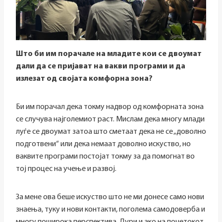
Што би им порачале на младите кои се двоумат
дали да се пријават на вакви програми и да
излезат од својата комфорна зона?
Би им порачал дека токму надвор од комфорната зона
се случува најголемиот раст. Мислам дека многу млади
луѓе се двоумат затоа што сметаат дека не се „доволно
подготвени“ или дека немаат доволно искуство, но
ваквите програми постојат токму за да помогнат во
тој процес на учење и развој.
За мене ова беше искуство што не ми донесе само нови
знаења, туку и нови контакти, поголема самодоверба и