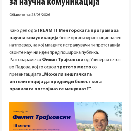
за научна комуникација
Објавено на:
28/05/2026
Како дел од
STREAM IT Менторската програма за
научна комуникација
беше организиран национален
натпревар, на кој младите истражувачи ги претставија
своите научни идеи пред поширока публика.
Разговараме со
Филип Трајковски
од Универзитетот
во Падова, кој го освои
третото место
со
презентацијата
„Може ли вештачката
интелигенција да предвиди болест кога
правилата постојано се менуваат?“.