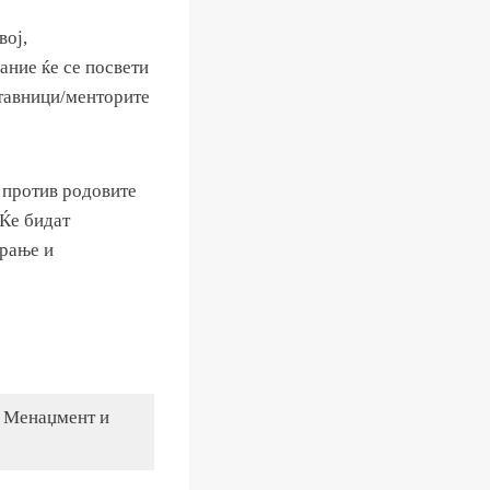
вој,
ание ќе се посвети
ставници/менторите
 против родовите
 Ќе бидат
ирање и
а Менаџмент и