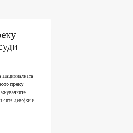
реку
суди
а Националната
вото преку
ражувачките
 сите девојки и