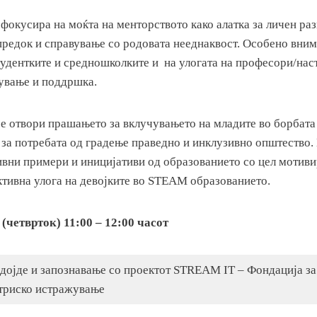
 фокусира на моќта на менторството како алатка за личен раз
редок и справување со родовата нееднаквост. Особено вним
студентките и средношколките и на улогата на професори/на
ување и поддршка.
се отвори прашањето за вклучувањето на младите во борбата
 за потребата од градење праведно и инклузивно општество.
ивни примери и иницијативи од образованието со цел мотив
ктивна улога на девојките во STEAM образованието.
 (четврток) 11:00 – 12:00 часот
дојде и запознавање со проектот STREAM IT – Фондација з
триско истражување