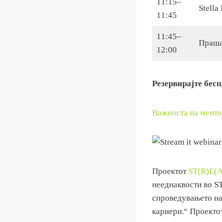
11:15–
Stell
11:45
11:45–
Праша
12:00
Резервирајте бесп
Важноста на менто
Проектот
ST(R)E(
нееднаквости во S
спроведувањето на
кариери.“ Проектот