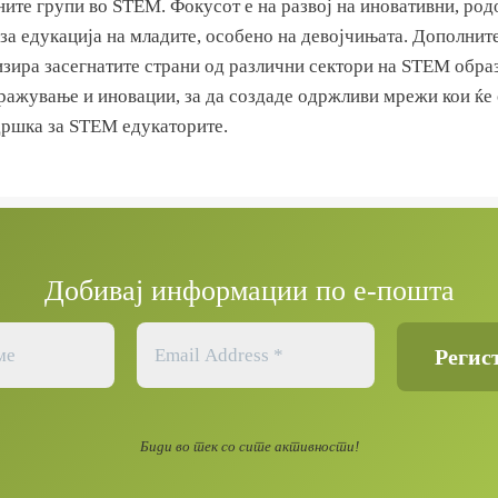
ите групи во STEM. Фокусот е на развој на иновативни, род
за едукација на младите, особено на девојчињата. Дополнит
изира засегнатите страни од различни сектори на STEM обра
тражување и иновации, за да создаде одржливи мрежи кои ќе
ршка за STEM едукаторите.
Добивај информации по е-пошта
Биди во тек со сите активности!