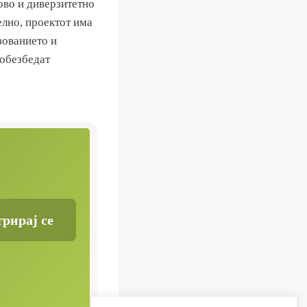
ово и диверзитетно
елно, проектот има
зованието и
 обезбедат