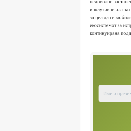
недоволно застапен
инклузивни алатки 
за цел да ги мобил
екосистемот за ис
континуирана подд