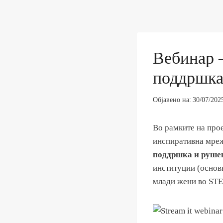
Вебинар 
поддршка
Објавено на:
30/07/202
Во рамките на про
инспиративна мреж
поддршка и рушењ
институции (основн
млади жени во ST