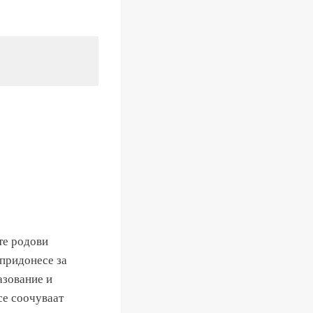
те родови
 придонесе за
азование и
се соочуваат