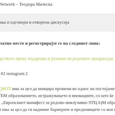
a Network – Теодора Милеска
ња и одговори и отворена дискусија
латно место и регистрирајте се на следниот линк:
рството преку поддршка и рушење на родовите предрасуди
A)M IT
има за цел да иницира промени во однос на постојани
TEM образованието, истражувањето и иновациите, со што ќе
 „Европскиот манифест за родово-инклузивно STE(A)M обр
 има за цел да ги надмине бариерите и предизвиците со кои 