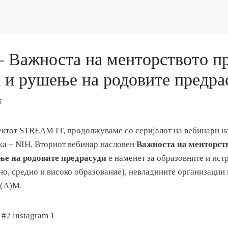
– Важноста на менторството п
 и рушење на родовите предра
5
ектот STREAM IT, продолжуваме со серијалот на вебинари н
а – NIH. Вториот вебинар насловен
Важноста на менторст
е на родовите предрасуди
е наменет за образовните и ист
о, средно и високо образование), невладините организации и
E(А)M.