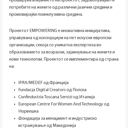
проширува влијанието на проектот, задоволувајќи ги
потребите на жените од различни јазични средини и
промовирајќи поинклузивна средина.
Проектот EMPOWERING е иновативна иницијатива,
управувана од конзорциум на пет искусни европски
организации, секоја со уникатна експертиза во
образованието за возрасни, зајакнување на жените и
нови технологии. Проектот се имплементира од страна
на:
IPRA/MEDEF од Франција
Fundacja Digital Creators од Полска
Confindustria Toscana Servizi од Италија
European Centre For Women And Technology од
Норвешка
Фондација за менаџмент и индустриско
истражување од Македонија