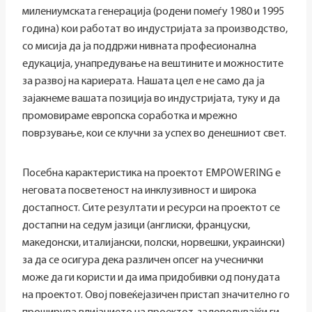
милениумската генерација (родени помеѓу 1980 и 1995
година) кои работат во индустријата за производство,
со мисија да ја поддржи нивната професионална
едукација, унапредување на вештините и можностите
за развој на кариерата. Нашата цел е не само да ја
зајакнеме вашата позиција во индустријата, туку и да
промовираме европска соработка и мрежно
поврзување, кои се клучни за успех во денешниот свет.
Посебна карактеристика на проектот EMPOWERING е
неговата посветеност на инклузивност и широка
достапност. Сите резултати и ресурси на проектот се
достапни на седум јазици (англиски, француски,
македонски, италијански, полски, норвешки, украински)
за да се осигура дека различен опсег на учеснички
може да ги користи и да има придобивки од понудата
на проектот. Овој повеќејазичен пристап значително го