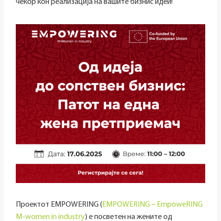
чекор кон реализација на вашите бизнис идеи!
Проектот EMPOWERING (
EMPOWERING – EmpoweRING
M-women in industry
) е посветен на жените од