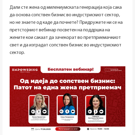
Дали сте жена од милениумската генерација која сака
да oснова сопствен бизнис во индустрискиот сектор,
но не знаете од каде да почнете? Придружете ни се на
претстојниот вебинар посветен на поддршка на
жените кои сакаат да зачекорат во претприемачкиот
свет и да изградат сопствен бизнис во индустрискиот
сектор.