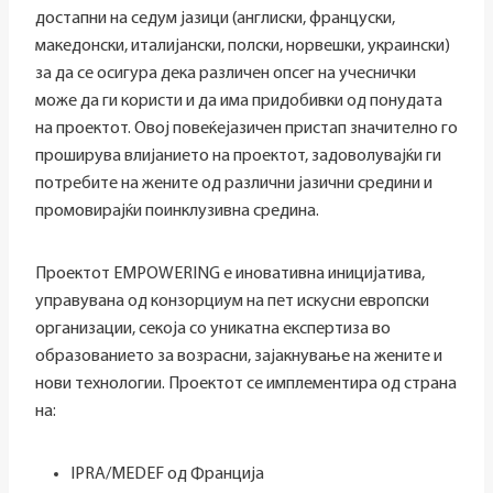
достапни на седум јазици (англиски, француски,
македонски, италијански, полски, норвешки, украински)
за да се осигура дека различен опсег на учеснички
може да ги користи и да има придобивки од понудата
на проектот. Овој повеќејазичен пристап значително го
проширува влијанието на проектот, задоволувајќи ги
потребите на жените од различни јазични средини и
промовирајќи поинклузивна средина.
Проектот EMPOWERING е иновативна иницијатива,
управувана од конзорциум на пет искусни европски
организации, секоја со уникатна експертиза во
образованието за возрасни, зајакнување на жените и
нови технологии. Проектот се имплементира од страна
на:
IPRA/MEDEF од Франција