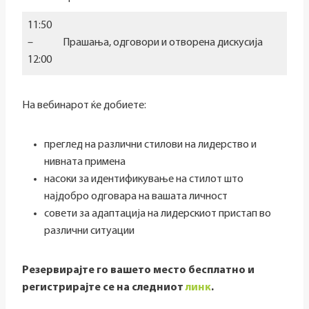
11:50
–
Прашања, одговори и отворена дискусија
12:00
На вебинарот ќе добиете:
преглед на различни стилови на лидерство и
нивната примена
насоки за идентификување на стилот што
најдобро одговара на вашата личност
совети за адаптација на лидерскиот пристап во
различни ситуации
Резервирајте го вашето место бесплатно и
регистрирајте се на следниот
линк
.