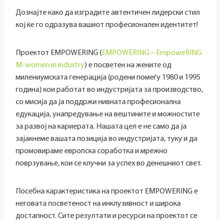
Дознајте како да изградите автентичен лидерски стил
кој ќе го одразува вашиот професионален идентитет!
Проектот EMPOWERING (
EMPOWERING – EmpoweRING
M-women in industry
) е посветен на жените од
милениумската генерација (родени помеѓу 1980 и 1995
година) кои работат во индустријата за производство,
со мисија да ја поддржи нивната професионална
едукација, унапредување на вештините и можностите
за развој на кариерата. Нашата цел е не само да ја
зајакнеме вашата позиција во индустријата, туку и да
промовираме европска соработка и мрежно
поврзување, кои се клучни за успех во денешниот свет.
Посебна карактеристика на проектот EMPOWERING е
неговата посветеност на инклузивност и широка
достапност. Сите резултати и ресурси на проектот се