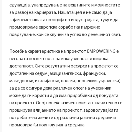
едукација, унапредување на вештините и можностите
за развој на кариерата. Нашата цел е не само да ја
зајакнеме вашата позиција во индустријата, туку и да
промовираме европска соработка и мрежно
поврзување, кои се клучни за успех во денешниот свет.
Посебна карактеристика на проектот EMPOWERING е
неговата посветеност на инклузивност и широка
достапност. Сите резултати и ресурси на проектот се
достапни на седум јазици (англиски, француски,
македонски, италијански, полски, норвешки, украински)
за да се осигура дека различен опсег на учеснички
може да ги користи и да има придобивки од понудата
на проектот. Овој повеќејазичен пристап значително го
проширува влијанието на проектот, задоволувајќи ги
потребите на жените од различни јазични средини и
промовирајќи поинклузивна средина.