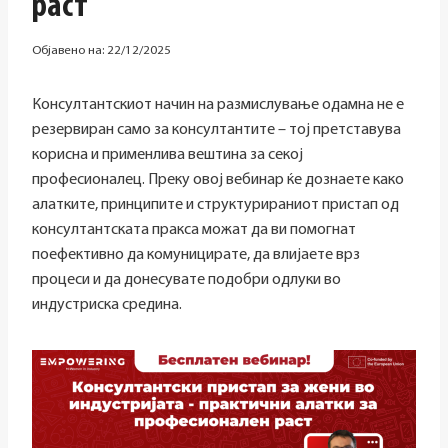
раст
Објавено на:
22/12/2025
Консултантскиот начин на размислување одамна не е
резервиран само за консултантите – тој претставува
корисна и применлива вештина за секој
професионалец. Преку овој вебинар ќе дознаете како
алатките, принципите и структурираниот пристап од
консултантската пракса можат да ви помогнат
поефективно да комуницирате, да влијаете врз
процеси и да донесувате подобри одлуки во
индустриска средина.