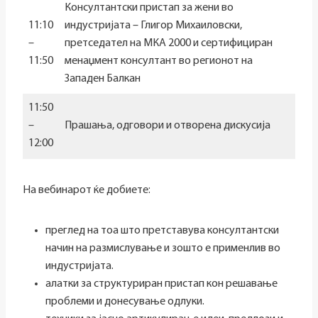
Консултантски пристап за жени во
11:10
индустријата – Глигор Михаиловски,
–
претседател на МКА 2000 и сертифициран
11:50
менаџмент консултант во регионот на
Западен Балкан
11:50
–
Прашања, одговори и отворена дискусија
12:00
На вебинарот ќе добиете:
преглед на тоа што претставува консултантски
начин на размислување и зошто е применлив во
индустријата.
алатки за структуриран пристап кон решавање
проблеми и донесување одлуки.