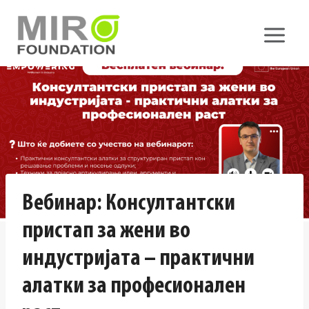
Skip
to
content
Вебинар: Консултантски
пристап за жени во
индустријата – практични
алатки за професионален