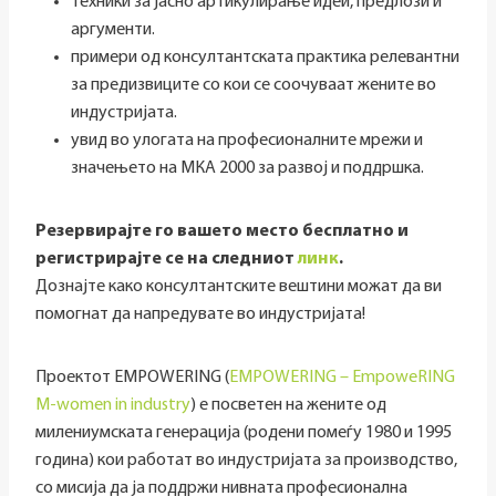
техники за јасно артикулирање идеи, предлози и
аргументи.
примери од консултантската практика релевантни
за предизвиците со кои се соочуваат жените во
индустријата.
увид во улогата на професионалните мрежи и
значењето на МКА 2000 за развој и поддршка.
Резервирајте го вашето место бесплатно и
регистрирајте се на следниот
линк
.
Дознајте како консултантските вештини можат да ви
помогнат да напредувате во индустријата!
Проектот EMPOWERING (
EMPOWERING – EmpoweRING
M-women in industry
) е посветен на жените од
милениумската генерација (родени помеѓу 1980 и 1995
година) кои работат во индустријата за производство,
со мисија да ја поддржи нивната професионална