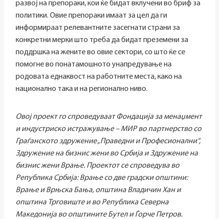
развој на препораки, кои ќе бидат вклучени во бриф за
политики. Овие препораки имаат за цел да ги
информираат релевантните засегнати страни за
конкретни мерки што треба да бидат преземени за
поддршка на жените во овие сектори, со што ќе се
помогне во понатамошното унапредување на
родовата еднаквост на работните места, како на
национално така и на регионално ниво.
Овој проект го спроведуваат Фондација за менаџмент
и индустриско истражување – МИР во партнерство со
Граѓанското здружение „Праведни и Професионални“,
Здружение на бизнис жени во Србија и Здружение на
бизнис жени Врање. Проектот се спроведува во
Република Србија: Врање со две градски општини:
Врање и Врњска Бања, општина Владичин Хан и
општина Трговиште и во Република Северна
Македонија во општините Бутел и Ѓорче Петров.