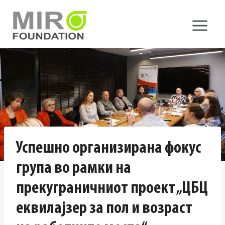
Skip
to
content
Успешно организирана фокус
група во рамки на
прекуграничниот проект „ЦБЦ
еквилајзер за пол и возраст