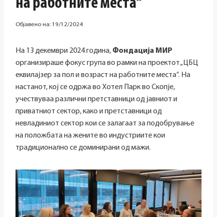
на работните места“
Објавено на:
19/12/2024
На 13 декември 2024 година,
Фондација МИР
организираше фокус група во рамки на проектот „ЦБЦ
еквилајзер за пол и возраст на работните места“. На
настанот, кој се одржа во Хотел Парк
во Скопје,
учествуваа различни претставници од јавниот и
приватниот сектор, како и претставници од
невладиниот сектор кои се залагаат за подобрување
на положбата на жените во индустриите кои
традиционално се доминирани од мажи.