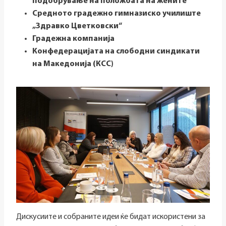
подобрување на положбата на жените
Средното градежно гимназиско училиште
„Здравко Цветковски“
Градежна компанија
Конфедерацијата на слободни синдикати
на Македонија (КСС)
Дискусиите и собраните идеи ќе бидат искористени за