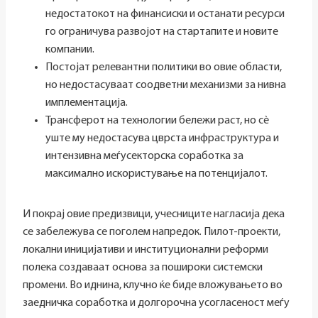
недостатокот на финансиски и останати ресурси
го ограничува развојот на стартапите и новите
компании.
Постојат релевантни политики во овие области,
но недостасуваат соодветни механизми за нивна
имплементација.
Трансферот на технологии бележи раст, но сè
уште му недостасува цврста инфраструктура и
интензивна меѓусекторска соработка за
максимално искористување на потенцијалот.
И покрај овие предизвици, учесниците нагласија дека
се забележува се поголем напредок. Пилот-проекти,
локални иницијативи и институционални реформи
полека создаваат основа за пошироки системски
промени. Во иднина, клучно ќе биде вложувањето во
заедничка соработка и долгорочна усогласеност меѓу