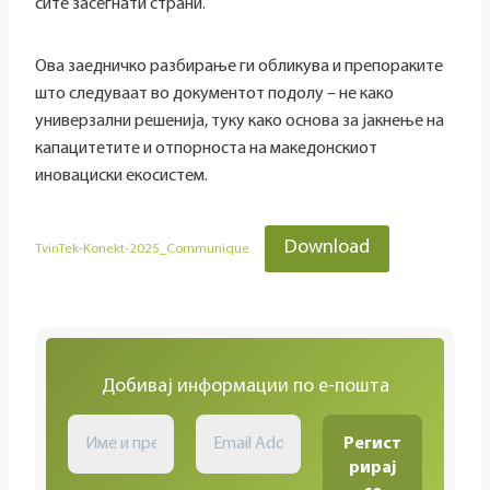
сите засегнати страни.
Ова заедничко разбирање ги обликува и препораките
што следуваат во документот подолу – не како
универзални решенија, туку како основа за јакнење на
капацитетите и отпорноста на македонскиот
иновациски екосистем.
Download
TvinTek-Konekt-2025_Communique
Добивај информации по е-пошта