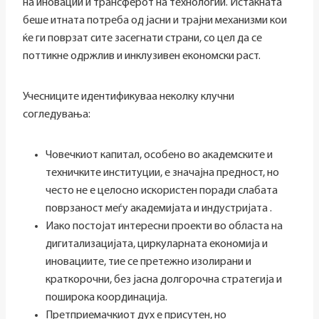
на иновации и трансферот на технологии. Истакната
беше итната потреба од јасни и трајни механизми кои
ќе ги поврзат сите засегнати страни, со цел да се
поттикне одржлив и инклузивен економски раст.
Учесниците идентификуваа неколку клучни
согледувања:
Човечкиот капитал, особено во академските и
техничките институции, е значајна предност, но
често не е целосно искористен поради слабата
поврзаност меѓу академијата и индустријата .
Иако постојат интересни проекти во областа на
дигитализацијата, циркуларната економија и
иновациите, тие се претежно изолирани и
краткорочни, без јасна долгорочна стратегија и
поширока координација.
Претприемачкиот дух е присутен, но