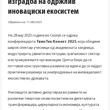
изградба на одржлив
иновациски екосистем
Објавено на:
11/08/2025
На 28 мај 2025 година во Скопје се одржа
конференцијата
ТвинТек Конект 2025
, којa обедини
широк спектар учесници од академската заедница,
индустријата, јавните институции, граѓанскиот сектор
и истражувачките организации. Целта беше да се
поттикне конструктивна размена на идеи и да се најдат
практични решенија за унапредување на иновацискиот
екосистем во државата.
Учесниците активно дискутираа во рамките на
различни тематски сесии посветени на дигиталната
трансформација, циркуларната економија, културата