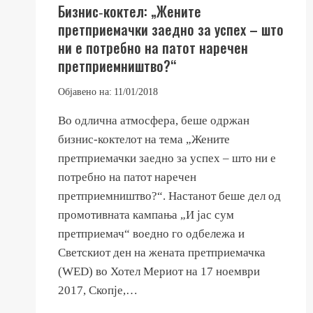
Бизнис‐коктел: „Жените
претприемачки заедно за успех – што
ни е потребно на патот наречен
претприемништво?“
Објавено на:
11/01/2018
Во одлична атмосфера, беше одржан
бизнис‐коктелот на тема „Жените
претприемачки заедно за успех – што ни е
потребно на патот наречен
претприемништво?“. Настанот беше дел од
промотивната кампања „И јас сум
претприемач“ воедно го одбележа и
Светскиот ден на жената претприемачка
(WED) во Хотел Мериот на 17 ноември
2017, Скопје,…