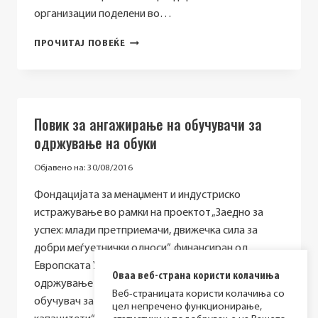
организации поделени во…
ПОВИК
ПРОЧИТАЈ ПОВЕЌЕ
ЗА
ОБУКИ
ЗА
ПРЕТСТАВНИЦИ
ОД
Повик за ангажирање на обучувачи за
ГРАЃАНСКИТЕ
одржување на обуки
ОРГАНИЗАЦИИ:
ЗАСТАПУВАЊЕ
Објавено на:
30/08/2016
И
ПОЛИТИКИ
Фондацијата за менаџмент и индустриско
истражување во рамки на проектот „Заедно за
успех: млади претприемачи, движечка сила за
добри меѓуетнички односи”, финансиран од
Европската Унија, има потреба од 2 обучувачи за
Оваа веб-страна користи колачиња
одржување на обуки на следните теми: 1 (еден)
Веб-страницата користи колачиња со
обучувач за обука „Градење на претприемачки
цел непречено функционирање,