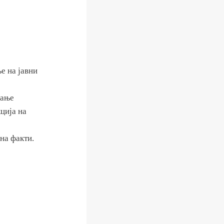
е на јавни
вање
ција на
на факти.