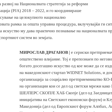
 развој на Националната стратегија за реформи
ација (РЈА) 2018 – 2022, и го координираше
асување на целокупното национално
овата рамка за општа управна процедура, вклучувајќи ги си
ва искуство му дава практично познавање на националната п
нспортниот систем во земјата.
МИРОСЛАВ ДРАГАНОВ |
е сериски претприемач
општествено влијание. Тој е препознаен по негов
богато досегашно искуство од кое може да се изд
на македонскиот стартап WIDNET Solutions, и д
организација за социјално претприемништво КО
на организации кои се дел од светски мрежи как
ШЕЈПЕРС СКОПЈЕ ХАБ Скопје (дел од Заедницат
иницијатива на Светскиот економски форум) и К
Македонија (дел од Европскиот форум Алпбах, А