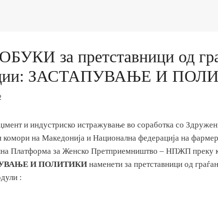
 ОБУКИ за претставници од гр
ации: ЗАСТАПУВАЊЕ И ПОЛ
2
џмент и индустриско истражување во соработка со Здружен
и комори на Македонија и Национална федерација на фармер
на Платформа за Женско Претприемништво – НПЖП преку ко
АПУВАЊЕ И ПОЛИТИКИ
наменети за претставници од граѓа
дули :