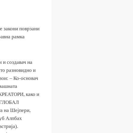
те закони поврзани
равна рамка
 и создавач на
ото разновидно и
вои: – Ко-основач
омашната
-КРЕАТОРИ, како и
о ГЛОБАЛ
а на Шејпери,
луб Алпбах
встрија).