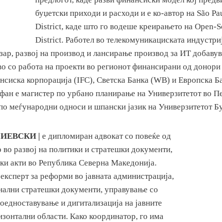
буџетски приходи и расходи и е ко-автор на São Pa
District, каде што го водеше креирањето на Open-S
District. Работел во телекомуникациската индустри
зар, развој на производ и лансирање производ за ИТ добавув
о со работа на проекти во регионот финансирани од донори 
сиска корпорација (IFC), Светска Банка (WB) и Европска Ба
ефан е магистер по урбано планирање на Универзитетот во П
по меѓународни односи и шпански јазик на Универзитетот Б
ИЕВСКИ |
е дипломиран адвокат со повеќе од
 во развој на политики и стратешки документи,
ски акти во Република Северна Македонија.
 експерт за реформи во јавната администрација,
нални стратешки документи, управување со
оедноставување и дигитализација на јавните
изонтални области. Како координатор, го има