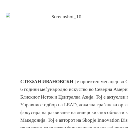
СТЕФАН ИВАНОВСКИ |
е проектен менаџер во 
6 години меѓународно искуство во Северна Америк
Блискиот Исток и Централна Азија. Тој е актуелен 
Управниот одбор на LEAD, локална граѓанска орган
фокусира на развивање на лидерски способности к
Македонија. Тој е авторот на Skopje Innovation Dis
предлогот, каде разви финансиски модел кој пред