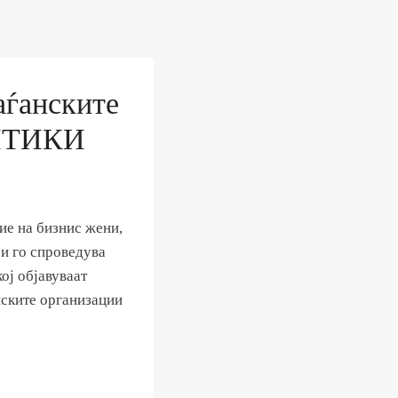
аѓанските
ИТИКИ
ие на бизнис жени,
и го спроведува
ј објавуваат
нските организации