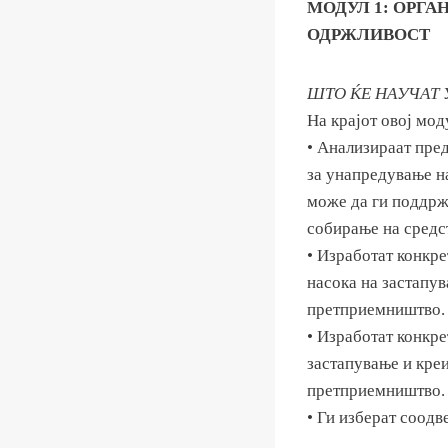
МОДУЛ 1: ОРГ
ОДРЖЛИВОСТ
ШТО ЌЕ НАУЧАТ
На крајот овој мод
• Анализираат пред
за унапредување на
може да ги поддрж
собирање на средс
• Изработат конкре
насока на застапу
претприемништво.
• Изработат конкре
застапување и кре
претприемништво.
• Ги изберат соодв