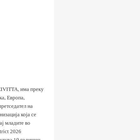
CIVITTA, има преку
а, Европа,
претседател на
изација која се
ај младите во
trict 2026
видува 10 годишен