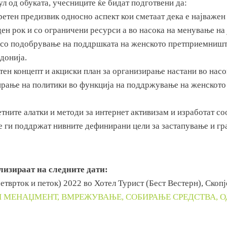
ул од обуката, учесниците ќе бидат подготвени да:
етен предизвик односно аспект кои сметаат дека е најважен 
ен рок и со ограничени ресурси а во насока на менување на
т со подобрување на поддршката на женското претприемниш
донија.
тен концепт и акциски план за организирање настани во насо
ирање на политики во функција на поддржување на женското
етните алатки и методи за интернет активизам и изработат с
ќе ги поддржат нивните дефинирани цели за застапување и гр
лизираат на следните дати:
(четврток и петок) 2022 во Хотел Турист (Бест Вестерн), Скоп
 МЕНАЏМЕНТ, ВМРЕЖУВАЊЕ, СОБИРАЊЕ СРЕДСТВА, 