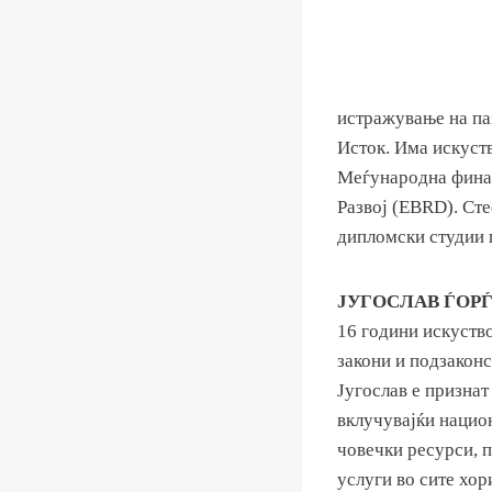
истражување на па
Исток. Има искуств
Меѓународна финан
Развој (EBRD). Ст
дипломски студии 
ЈУГОСЛАВ ЃОРЃ
16 години искуство
закони и подзакон
Југослав е признат
вклучувајќи нацио
човечки ресурси, п
услуги во сите хор