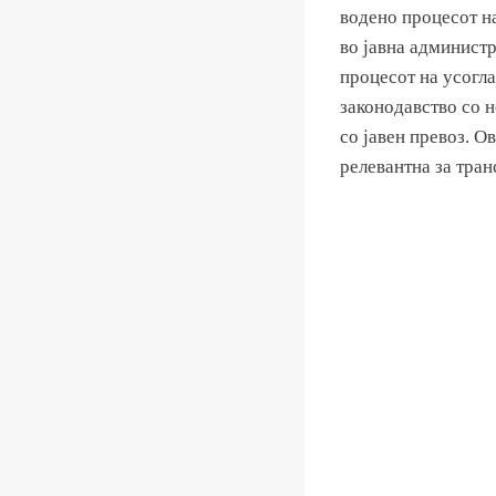
водено процесот на
во јавна администр
процесот на усогл
законодавство со н
со јавен превоз. О
релевантна за тра