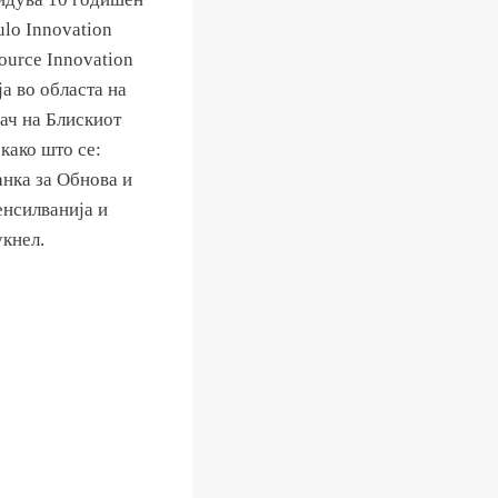
ulo Innovation
ource Innovation
ја во областа на
ач на Блискиот
како што се:
нка за Обнова и
енсилванија и
укнел.