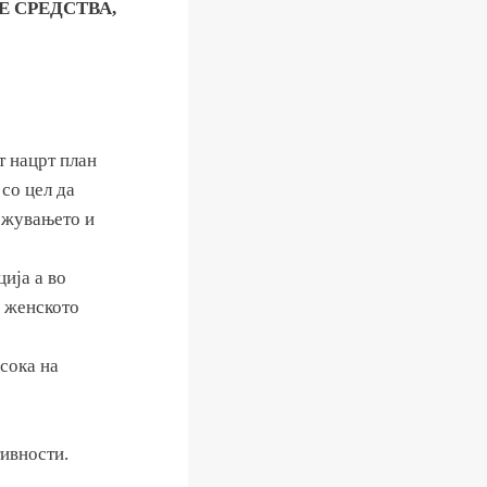
 СРЕДСТВА,
т нацрт план
со цел да
ежувањето и
ија а во
а женското
асока на
тивности.