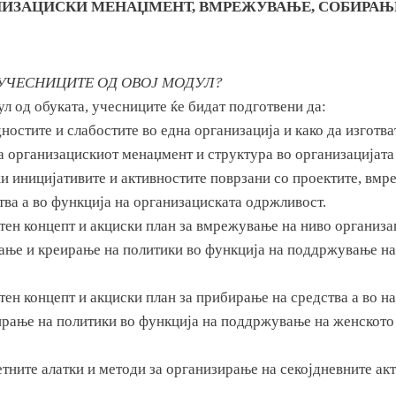
АНИЗАЦИСКИ МЕНАЏМЕНТ, ВМРЕЖУВАЊЕ, СОБИРАЊЕ
 УЧЕСНИЦИТЕ ОД ОВОЈ МОДУЛ?
ул од обуката, учесниците ќе бидат подготвени да:
ностите и слабостите во една организација и како да изготва
 организацискиот менаџмент и структура во организацијата 
и иницијативите и активностите поврзани со проектите, вмр
тва а во функција на организациската одржливост.
тен концепт и акциски план за вмрежување на ниво организац
вање и креирање на политики во функција на поддржување н
тен концепт и акциски план за прибирање на средства а во н
ирање на политики во функција на поддржување на женското
етните алатки и методи за организирање на секојдневните ак