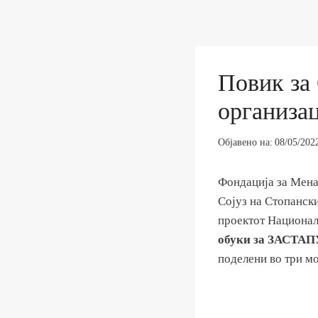
Повик за
организ
Објавено на:
08/05/202
Фондација за Мена
Сојуз на Стопанск
проектот Национал
обуки за ЗАСТ
поделени во три мо