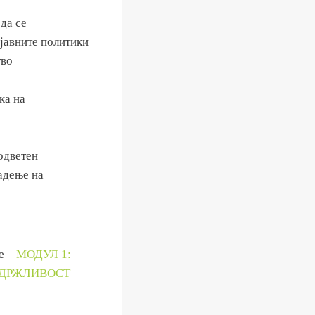
да се
 јавните политики
тво
ка на
оодветен
адење на
је –
МОДУЛ 1:
ОДРЖЛИВОСТ