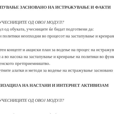
ТАПУВАЊЕ ЗАСНОВАНО НА ИСТРАЖУВАЊЕ И ФАКТИ
 УЧЕСНИЦИТЕ ОД ОВОЈ МОДУЛ?
ул од обуката, учесниците ќе бидат подготвени да:
и политики неопходни во процесот на застапување и креирањ
тен концепт и акциски план за водење на процес на истражу
 а во насока на застапување и креирање на политики во функ
енското претприемништво.
етните алатки и методи за водење на истражување засновано 
НИЗАЦИЈА НА НАСТАНИ И ИНТЕРНЕТ АКТИВИЗАМ
 УЧЕСНИЦИТЕ ОД ОВОЈ МОДУЛ?