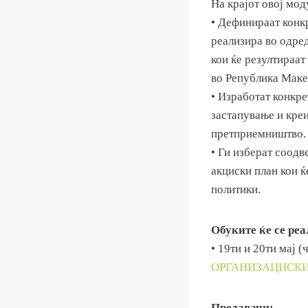
На крајот овој мод
• Дефинираат конкр
реализира во одред
кои ќе резултираа
во Република Маке
• Изработат конкре
застапување и кре
претприемништво.
• Ги изберат соодв
акциски план кои 
политики.
Обуките ќе се реа
• 19ти и 20ти мај 
ОРГАНИЗАЦИСКИ
Предавачи: