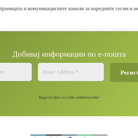
страницата и комуникациските канали за наредните сесии и а
Добивај информации по е-пошта
Биди во тек со сите активности!