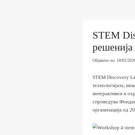
STEM Dis
решенија
Објавено на:
10/02/202
STEM Discovery Lab
технологијата, ин
интерактивен и ох
спроведува Фондац
организација од 20