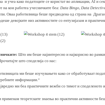
а и учеа како податоците се користат во апликации, AI и се
е на кои работеа учесничките беа:
Data Bingo
,
Data Detectiv
упи. Оваа работилница беше предводена од страна на Драга
водеше девојките низ активностите со ентузијазам и практич
сничките:
Што им беше најинтересно и најкорисно во рамки
рочитајте што споделија со нас:
отилницата ми беше изучувањето како се обработуваат подат
требните информации.“
ајвредно ми беа практичните вежби со тимот и споделеното 
и применам теоретските знаења во практични активности беш