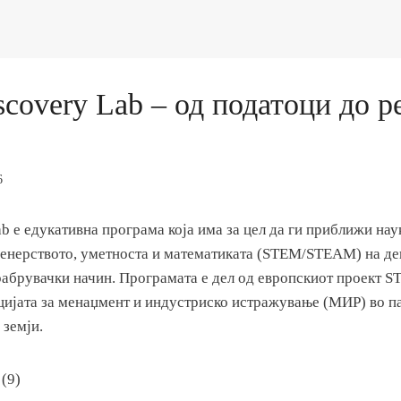
covery Lab – од податоци до р
6
 е едукативна програма која има за цел да ги приближи нау
женерството, уметноста и математиката (STEM/STEAM) на де
рабрувачки начин. Програмата е дел од европскиот проект ST
ијата за менаџмент и индустриско истражување (МИР) во па
 земји.