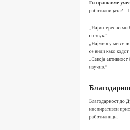
Ги прашавме уче
работилницата? – П
„Најинтересно ми б
со звук.“
„Најмногу ми се д
се види како кодот
„Секоја активност
научив.“
Благодарно
Благодарност до
Д
инспиративен прис
работилници.