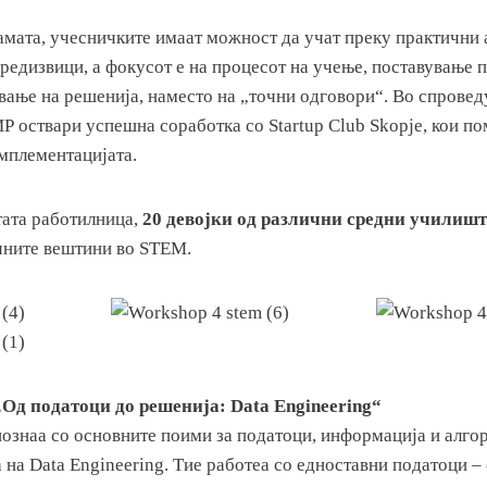
амата, учесничките имаат можност да учат преку практични 
предизвици, а фокусот е на процесот на учење, поставување 
вање на решенија, наместо на „точни одговори“. Во спровед
 оствари успешна соработка со Startup Club Skopje, кои по
имплементацијата.
тата работилница,
20 девојки од различни средни училиш
чните вештини во STEM.
„Од податоци до решенија: Data Engineering“
ознаа со основните поими за податоци, информација и алгор
на Data Engineering. Тие работеа со едноставни податоци –