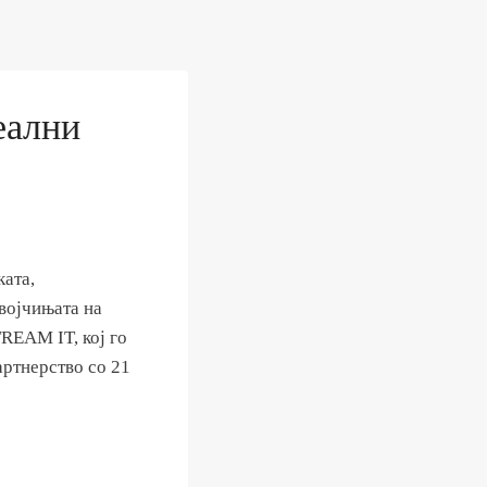
еални
ката,
војчињата на
REAM IT, кој го
ртнерство со 21