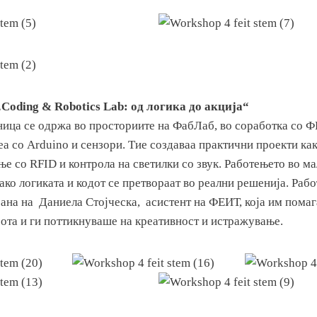
Coding & Robotics Lab: од логика до акција“
ница се одржа во просториите на ФабЛаб, во соработка со Ф
а со Arduino и сензори. Тие создаваа практични проекти ка
ње со RFID и контрола на светилки со звук. Работењето во м
ако логиката и кодот се претвораат во реални решенија. Раб
рана на Даниела Стојческа, асистент на ФЕИТ, која им помаг
бота и ги поттикнуваше на креативност и истражување.