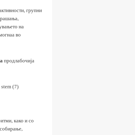
активности, групни
прашања,
увањето на
могнаа во
та
продлабочија
итми, како и со
 собирање,