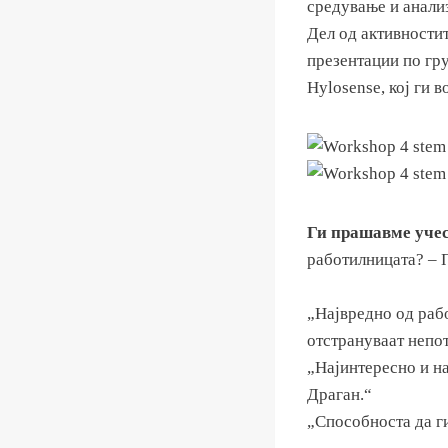
средување и анализ
Дел од активностит
презентации по гр
Hylosense, кој ги 
Ги прашавме уче
работилницата? – П
„Највредно од раб
отстрануваат непо
„Најинтересно и н
Драган.“
„Способноста да г