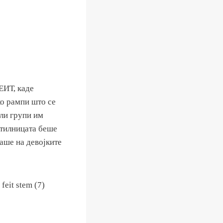
ЕИТ, каде
ко рампи што се
али групи им
отилницата беше
аше на девојките