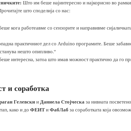
сничките:
Што им беше најинтересно и најкорисно во рамки
рочитајте што споделија со нас:
еше кога работеавме со сензорите и направивме сијаличката
опадна практичниот дел со Arduino програмите. Беше забавн
 станува нешто опипливо.“
 беше интересна, затоа што имав можност практично да го п
ст и соработка
раган Гелевски
и
Даниела Стојческа
за нивната посветено
тап, како и до
ФЕИТ
и
ФабЛаб
за соработката која овозмо