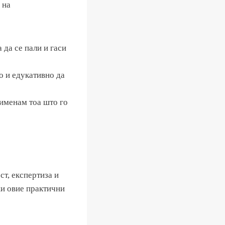
 на
 да се пали и гаси
о и едукативно да
рименам тоа што го
ст, експертиза и
жи овие практични