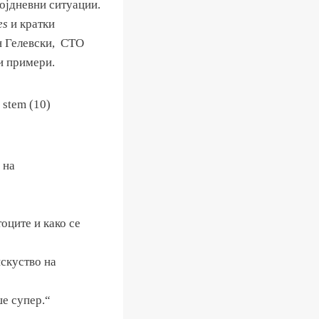
којдневни ситуации.
es
и кратки
н Гелевски, CTO
ни примери.
 на
оците и како се
искуство на
е супер.“