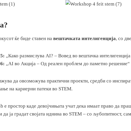
а?
окусот ќе биде ставен на
вештачката интелигенција
, со д
5:
„Како размислува AI? – Вовед во вештачка интелигенција
6:
„AI во Акција – Од реален проблем до паметно решение“
жува да овозможува практични проекти, средби со инспира
ање на кариерни патеки во STEM.
b е простор каде девојчињата учат дека имаат право да праш
 да ја градат својата иднина во STEM – со љубопитност, са