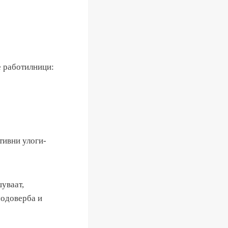
ве работилници:
тивни улоги-
уваат,
модоверба и