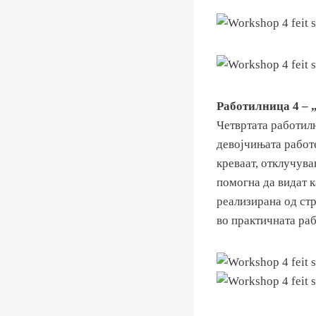
Работилница 4 – „
Четвртата работил
девојчињата работе
креваат, отклучува
помогна да видат к
реализирана од ст
во практичната ра