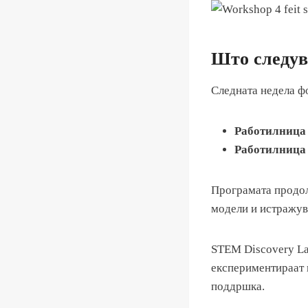
Што следув
Следната недела ф
Работилница 
Работилница 
Програмата продол
модели и истражув
STEM Discovery La
експериментираат и
поддршка.