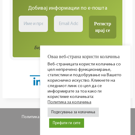
Добивај информации по е-пошта
Биди во тек со сите активности!
Оваа веб-страна користи колачиња
Веб-страницата користи колачиња со
цел непречено функционирање,
статистики и подобрување на Вашето
корисничко искуство. Кликнете на
следниот линк со цел да се
информирате за тоа како ги
користиме колачињата:
Политика за колачиња
Подесувања за колачиња
Политика за приватност
Политика за колачиња
Прифати ги сите
© 2026 МИР фондација