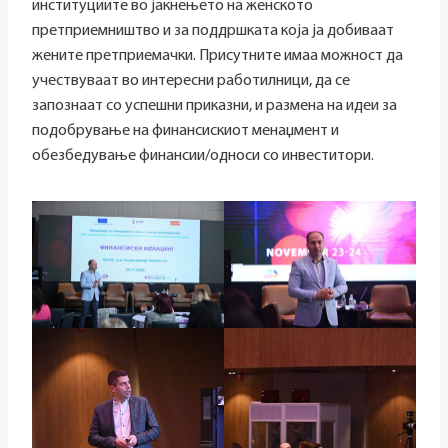
институциите во јакнењето на женското
претприемништво и за поддршката која ја добиваат
жените претприемачки. Присутните имаа можност да
учествуваат во интересни работилници, да се
запознаат со успешни приказни, и размена на идеи за
подобрување на финансискиот менаџмент и
обезбедување финансии/односи со инвеститори.