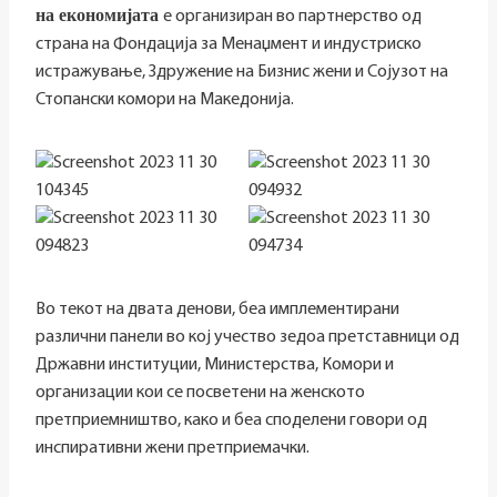
на економијата
е организиран во партнерство од
страна на Фондација за Менаџмент и индустриско
истражување, Здружение на Бизнис жени и Сојузот на
Стопански комори на Македонија.
Во текот на двата денови, беа имплементирани
различни панели во кој учество зедоа претставници од
Државни институции, Министерства, Комори и
организации кои се посветени на женското
претприемништво, како и беа споделени говори од
инспиративни жени претприемачки.