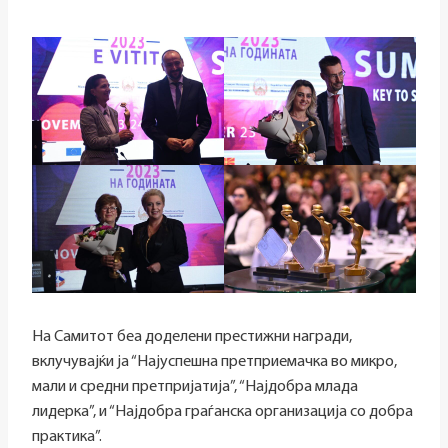
На Самитот беа доделени престижни награди,
вклучувајќи ја “Најуспешна претприемачка во микро,
мали и средни претпријатија”, “Најдобра млада
лидерка”, и “Најдобра граѓанска организација со добра
практика”.