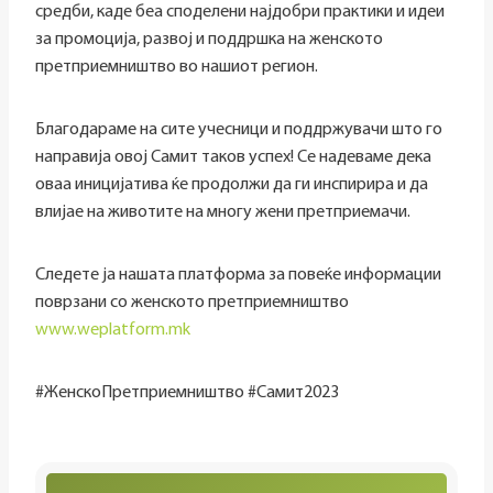
средби, каде беа споделени најдобри практики и идеи
за промоција, развој и поддршка на женското
претприемништво во нашиот регион.
Благодараме на сите учесници и поддржувачи што го
направија овој Самит таков успех! Се надеваме дека
оваа иницијатива ќе продолжи да ги инспирира и да
влијае на животите на многу жени претприемачи.
Следете ја нашата платформа за повеќе информации
поврзани со женското претприемништво
www.weplatform.mk
#ЖенскоПретприемништво #Самит2023