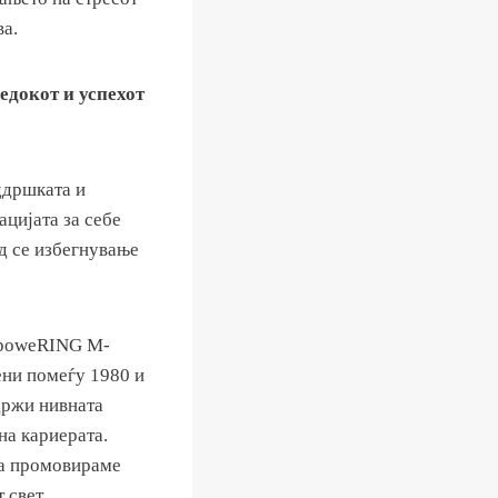
ва.
едокот и успехот
ддршката и
ацијата за себе
д се избегнување
mpoweRING M-
ени помеѓу 1980 и
ддржи нивната
на кариерата.
 да промовираме
 свет.