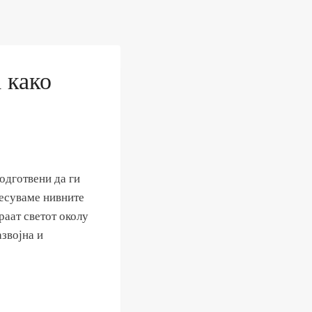
 како
одготвени да ги
несуваме нивните
раат светот околу
звојна и