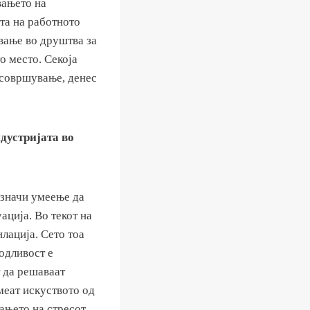
вањето на
та на работното
ување во друштва за
о место. Секоја
 усовршување, денес
дустријата во
 значи умеење да
ација. Во текот на
лација. Сето тоа
одливост е
т да решаваат
меат искуството од
рањето на стресот