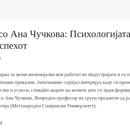
со Ана Чучкова: Психологијата
спехот
5
ма за жени миленијалки кои работат во индустријата и се п
спешни приказни. Започнавме серијал интервјуа каде ги пре
тва и успеси, ставајќи акцент на жените што го трансформи
 со Ана Чучкова, Вонреден професор на група предмети од ра
гија (Меѓународен Славјански Универзитет).