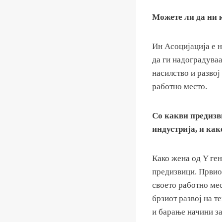
Можете ли да ни к
Ин Асоцијација е н
да ги надоградуваа
насилство и развој
работно место.
Со какви предизв
индустрија, и как
Како жена од Y ге
предизвици. Првиот
своето работно мес
брзиот развој на т
и барање начини з