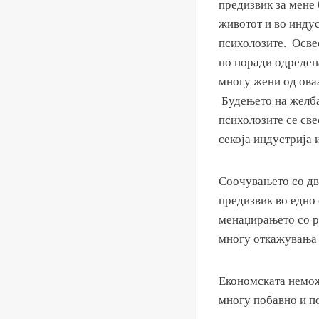
предизвик за мене 
животот и во индус
психолозите. Осве
но поради одредена
многу жени од оваа
Будењето на желба
психолозите се све
секоја индустрија 
Соочувањето со две
предизвик во едно 
менаџирањето со ра
многу откажувања 
Економската немож
многу побавно и п