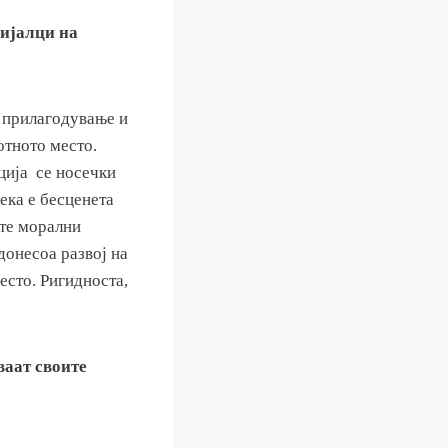
нијалци на
 прилагодување и
отното место.
ција се носечки
ека е бесценета
ите морални
донесоа развој на
есто. Ригидноста,
ваат своите