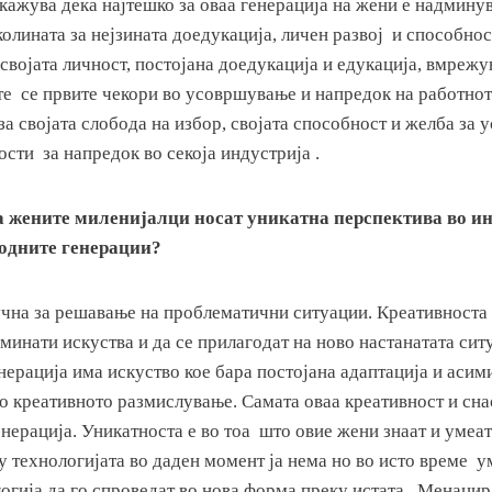
кажува дека најтешко за оваа генерација на жени е надмину
олината за нејзината доедукација, личен развој и способнос
 својата личност, постојана доедукација и едукација, вмреж
е се првите чекори во усовршување и напредок на работнот
 за својата слобода на избор, својата способност и желба за
сти за напредок во секоја индустрија .
а жените миленијалци носат уникатна перспектива во ин
ходните генерации?
учна за решавање на проблематични ситуации. Креативноста
 минати искуства и да се прилагодат на ново настанатата ситу
нерација има искуство кое бара постојана адаптација и асими
во креативното размислување. Самата оваа креативност и сна
енерација. Уникатноста е во тоа што овие жени знаат и умеа
 технологијата во даден момент ја нема но во исто време у
логија да го спроведат во нова форма преку истата. Менаџи