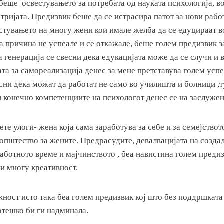
беше освестувањето за потребата од науката психологија, во
тријата. Предизвик беше да се истрасира патот за нови рабо
стувањето на многу жени кои имале желба да се едуцираат в
 причина не успеале и се откажале, беше голем предизвик з
 генерација се свесни дека едукацијата може да се случи и в
та за самореализација денес за мене претставува голем успе
сни дека можат да работат не само во училишта и болници ,
и конечно компетенциите на психологот денес се на заслужен
те улоги- жена која сама заработува за себе и за семејството
општество за жените. Предрасудите, девалвацијата на создад
ботното време и мајчинството , беа навистина голем предиз
и многу креативност.
ност исто така беа голем предизвик кој што без поддршката
отешко би ги надминала.