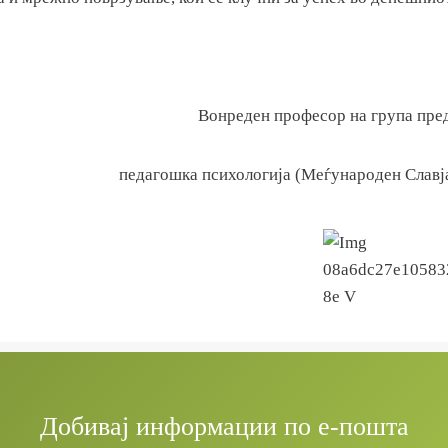
Вонреден професор на група пред
педагошка психологија (Меѓународен Славј
Добивај информации по е-пошта