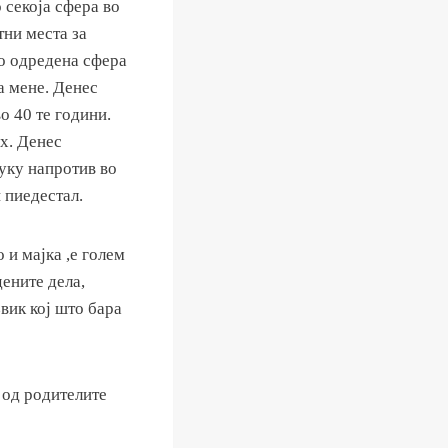
 секоја сфера во
тни места за
о одредена сфера
а мене. Денес
о 40 те години.
х. Денес
туку напротив во
 пиедестал.
 и мајка ,е голем
ените дела,
вик кој што бара
 од родителите