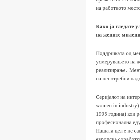
на работното место
Како ја гледате 
на жените милени
Поддршката од мен
усмерувањето на же
реализирање. Мент
на непотребни падо
Серијалот на инт
women in industry)
1995 година) кои р
професионална еду
Нашата цел е не са
европска соработка