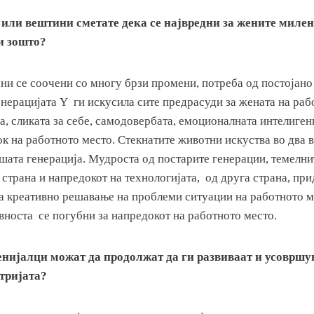
или вештини сметате дека се највредни за жените миле
и зошто?
и се соочени со многу брзи промени, потреба од постојано
нерацијата Y ги искусила сите предрасуди за жената на раб
, сликата за себе, самодовербата, емоционалната интелиген
к на работното место. Стекнатите животни искуства во два в
ашата генерација. Мудроста од постарите генерации, темелн
 страна и напредокот на технологијата, од друга страна, при
а креативно решавање на проблеми ситуации на работното м
вноста се погубни за напредокот на работното место.
нијалци можат да продолжат да ги развиваат и усовршу
тријата?