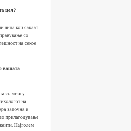
та цел?
и лица кои сакаат
справување со
спешност на секое
во вашата
та со многу
сихологот на
ера започна и
брзо прилагодување
канти. Најголем