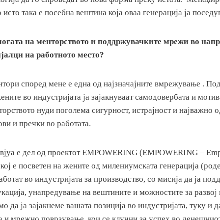
 исто така е посебна вештина која оваа генерација ја поседу
улогата на менторството и поддржувачките мрежи во напр
јалци на работното место?
тори според мене е една од најзначајните вмрежување . По
ните во индустријата ја зајакнуваат самодовербата и мотив
орството нуди поголема сигурност, истрајност и најважно о
ви и пречки во работата.
ервјуа е дел од проектот EMPOWERING (EMPOWERING – E
 кој е посветен на жените од милениумската генерација (род
аботат во индустријата за производство, со мисија да ја по
кација, унапредување на вештините и можностите за развој 
мо да ја зајакнеме вашата позиција во индустријата, туку и
 и мрежно поврзување, кои се клучни за успех во денешниот