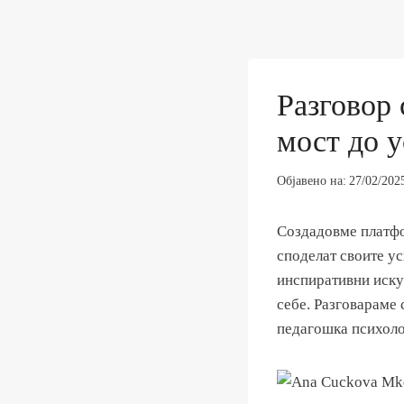
Разговор 
мост до у
Објавено на:
27/02/202
Создадовме платфор
споделат своите у
инспиративни искус
себе. Разговараме
педагошка психоло