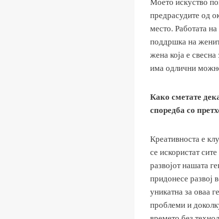
Моето искуство по
предрасудите од ок
место. Работата на
поддршка на женит
жена која е свесна
има одлични можно
Како сметате дек
споредба со прет
Креативноста е кл
се искористат сите
развојот нашата ге
придонесе развој 
уникатна за оваа г
проблеми и доколку
времето без техно