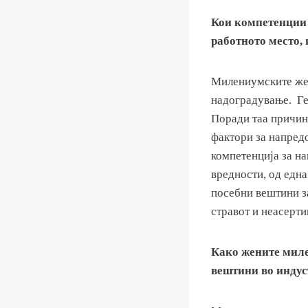
Кои компетенции 
работното место, 
Милениумските жен
надоградување. Ге
Поради таа причина
фактори за напредо
компетенција за н
вредности, од една
посебни вештини з
стравот и неасерти
Како жените миле
вештини во индус