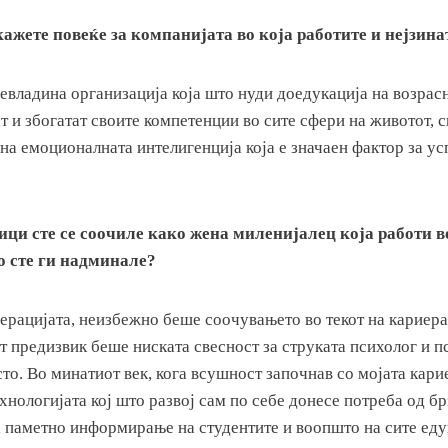
ажете повеќе за компанијата во која работите и нејзина
евладина организација која што нуди доедукација на возрасн
т и збогатат своите компетенции во сите сфери на животот, 
 на емоционалната интелигенција која е значаен фактор за у
ици сте се соочиле како жена миленијалец која работи 
о сте ги надминале?
нерацијата, неизбежно беше соочувањето во текот на кариера
 предизвик беше ниската свесност за струката психолог и п
то. Во минатиот век, кога всушност започнав со мојата кари
ехнологијата кој што развој сам по себе донесе потреба од 
а паметно информирање на студентите и воопшто на сите еду