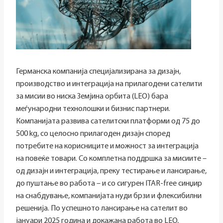
Германска компанија специјализирана за дизајн,
производство и интеграција на прилагодени сателити
за мисии во ниска Земјина орбита (LEO) бара
меѓународни технолошки и бизнис партнери.
Компанијата развива сателитски платформи од 75 до
500 kg, со целосно прилагоден дизајн според
потребите на корисниците и можност за интеграција
на повеќе товари. Со комплетна поддршка за мисиите –
од дизајн и интеграција, преку тестирање и лансирање,
до пуштање во работа – и со сигурен ITAR-free синџир
на снабдување, компанијата нуди брзи и флексибилни
решенија. По успешното лансирање на сателит во
јануари 2025 година и докажана работа во LEO,