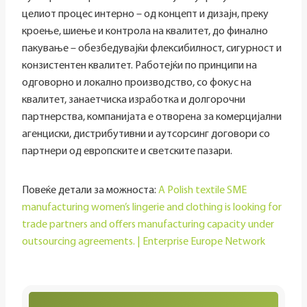
целиот процес интерно – од концепт и дизајн, преку
кроење, шиење и контрола на квалитет, до финално
пакување – обезбедувајќи флексибилност, сигурност и
конзистентен квалитет. Работејќи по принципи на
одговорно и локално производство, со фокус на
квалитет, занаетчиска изработка и долгорочни
партнерства, компанијата е отворена за комерцијални
агенциски, дистрибутивни и аутсорсинг договори со
партнери од европските и светските пазари.
Повеќе детали за можноста:
A Polish textile SME
manufacturing women’s lingerie and clothing is looking for
trade partners and offers manufacturing capacity under
outsourcing agreements. | Enterprise Europe Network