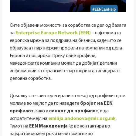
Сите објавени можности за соработка се дел од базата
на
Enterprise Europe Network (EEN)
– најголемата
европска мрежа за поддршка на бизниси, каде што се
објавуваат партнерски профили на компании од цела
Европа и пошироко. Преку овие профили,
македонските компании можат да добијат детални
информации за странските партнери и да иницираат
деловна соработка.
Доколку сте заинтересирани за некој од профилите, ве
молиме во мејлот да го наведете
бројот на EEN
профилот
, како и
линкот до профилот
, и да
испратите мејл на
emilija.andonova@mir.org.mk
.
Тимот на
EEN Македонија
ќе ве контактира во
најкраток можен рок и ќе ви помогне во