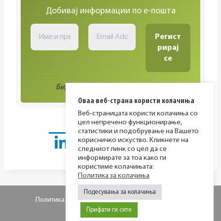
Добивај информации по е-пошта
Биди во тек со сите активности!
Оваа веб-страна користи колачиња
Веб-страницата користи колачиња со
цел непречено функционирање,
статистики и подобрување на Вашето
корисничко искуство. Кликнете на
следниот линк со цел да се
информирате за тоа како ги
користиме колачињата:
Политика за колачиња
Подесувања за колачиња
Политика за приватност
Политика за колачиња
Прифати ги сите
© 2026 МИР фондација