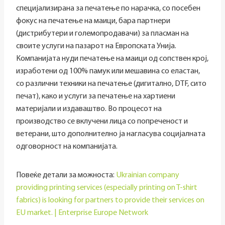
специјализирана за печатење по нарачка, со посебен
фокус на печатење на маици, бара партнери
(дистрибутери и големопродавачи) за пласман на
своите услуги на пазарот на Европската Унија.
Компанијата нуди печатење на маици од сопствен крој,
изработени од 100% памук или мешавина со еластан,
со различни техники на печатење (дигитално, DTF, сито
печат), како и услуги за печатење на хартиени
материјали и издаваштво. Во процесот на
производство се вклучени лица со попреченост и
ветерани, што дополнително ја нагласува социјалната
одговорност на компанијата.
Повеќе детали за можноста:
Ukrainian company
providing printing services (especially printing on T-shirt
fabrics) is looking for partners to provide their services on
EU market. | Enterprise Europe Network