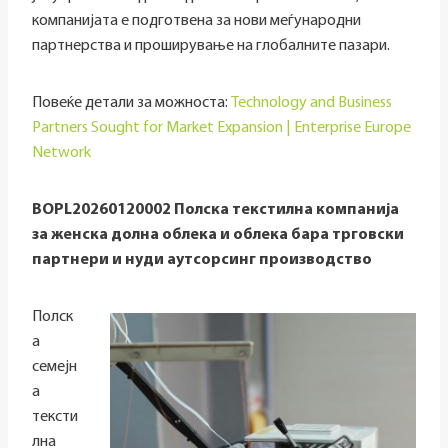
компанијата е подготвена за нови меѓународни
партнерства и проширување на глобалните пазари.
Повеќе детали за можноста:
Technology and Business
Partners Sought for Market Expansion | Enterprise Europe
Network
BOPL20260120002 Полска текстилна компанија
за женска долна облека и облека бара трговски
партнери и нуди аутсорсинг производство
Полск
а
семејн
а
тексти
лна