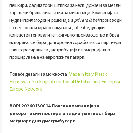
пешкири, радијатори, штипки за кеси, држачи за метли,
хартиени бришачи и затки за мијалници. Компанијата
нуди и прилагодени решенија и
private label
производи
со персонализирано пакување, обезбедувајќи
конзистентен квалитет, сигурно производство и брза
испорака. Се бара долгорочна соработка со партнери
заинтересирани за дистрибуција и комерцијално
проширување на европските пазари.
Повеќе детали за можноста:
Made in Italy Plastic
Homeware Seeking International Distributors | Enterprise
Europe Network
BOPL20260130014 Полска компанија за
декоративни постери и ѕидна уметност бара
меѓународни дистрибутери