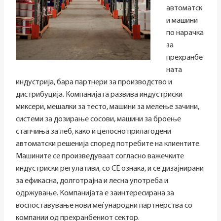
автоматск
и машини
по нарачка
за
прехранбе
ната
индустрија, бара партнери за производство и
дистрибуција. Компанијата развива индустриски
миксери, мешалки за тесто, машини за мелење зачини,
системи за дозирање сосови, машини за броење
стапчиња за леб, како и целосно прилагодени
автоматски решенија според потребите на клиентите.
Машините се произведуваат согласно важечките
индустриски регулативи, со CE ознака, и се дизајнирани
за ефикасна, долготрајна и лесна употреба и
одржување. Компанијата е заинтересирана за
воспоставување нови меѓународни партнерства со
компании од прехранбениот сектор.