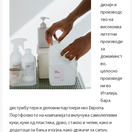
дизајн и
производс
тво на
висококва
литетни
производи
за
домаќинст
во,
целосно
произведе
ни во
Италија,
бара
дистрибутери и деловни партнери низ Европа.
Портфолиото на компанијата вклучува самолепливи
куки, куки од пластика, дрво, стакло и челик, како и
додатоци за бања и кујна, како држачи за сапун,