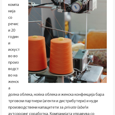
компа
нија
со
речис
и 20
годин
и
искуст
во во
произ
водст
во на
женск
а
долна облека, ноќна облека и женска конфекција бара
трговски партнери (агенти и дистрибутери) и нуди
производствени капацитети за
private label
и
аутсорсинг соработка. Компанијата управува со