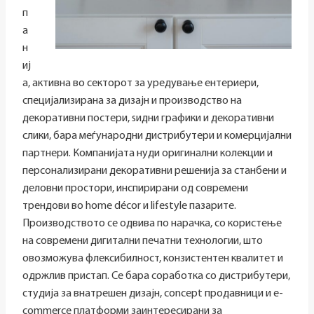
п
а
н
иј
а, активна во секторот за уредување ентериери,
специјализирана за дизајн и производство на
декоративни постери, ѕидни графики и декоративни
слики, бара меѓународни дистрибутери и комерцијални
партнери. Компанијата нуди оригинални колекции и
персонализирани декоративни решенија за станбени и
деловни простори, инспирирани од современи
трендови во home décor и lifestyle пазарите.
Производството се одвива по нарачка, со користење
на современи дигитални печатни технологии, што
овозможува флексибилност, конзистентен квалитет и
одржлив пристап. Се бара соработка со дистрибутери,
студија за внатрешен дизајн, concept продавници и e-
commerce платформи заинтересирани за