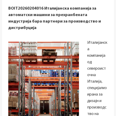
BOIT20260204016 Италијанска компанија за
автоматски машини за прехранбената
индустрија бара партнери за производство и
дистрибуција
Италијанск
а
компанија
од
североист
очна
Италија,
специјализ
ирана за
дизајн и
производс
тво на