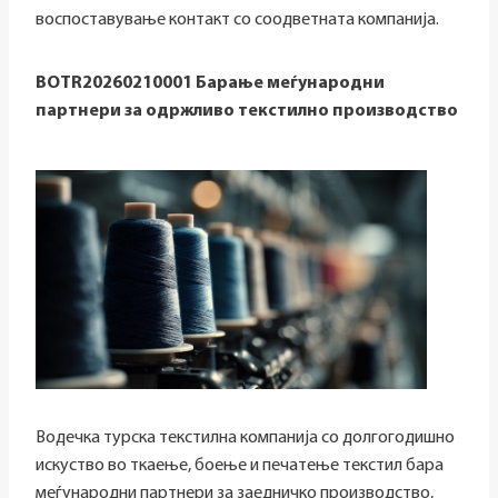
воспоставување контакт со соодветната компанија.
BOTR20260210001 Барање меѓународни
партнери за одржливо текстилно производство
Водечка турска текстилна компанија со долгогодишно
искуство во ткаење, боење и печатење текстил бара
меѓународни партнери за заедничко производство,