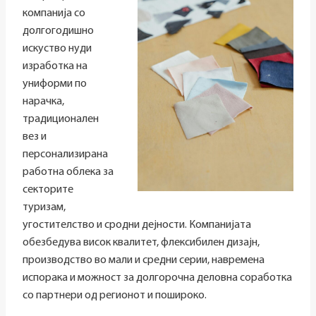
компанија со
долгогодишно
искуство нуди
изработка на
униформи по
нарачка,
традиционален
вез и
персонализирана
работна облека за
секторите
туризам,
угостителство и сродни дејности. Компанијата
обезбедува висок квалитет, флексибилен дизајн,
производство во мали и средни серии, навремена
испорака и можност за долгорочна деловна соработка
со партнери од регионот и пошироко.