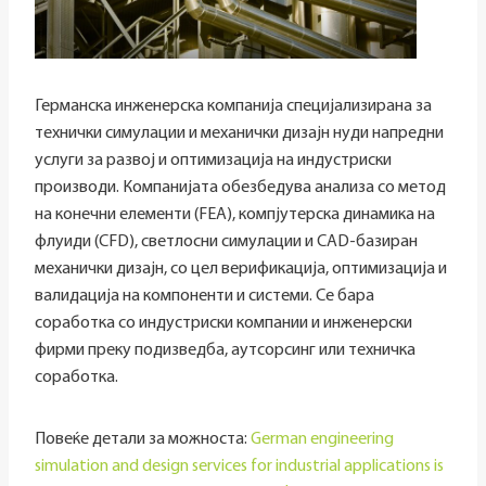
Германска инженерска компанија специјализирана за
технички симулации и механички дизајн нуди напредни
услуги за развој и оптимизација на индустриски
производи. Компанијата обезбедува анализа со метод
на конечни елементи (FEA), компјутерска динамика на
флуиди (CFD), светлосни симулации и CAD-базиран
механички дизајн, со цел верификација, оптимизација и
валидација на компоненти и системи. Се бара
соработка со индустриски компании и инженерски
фирми преку подизведба, аутсорсинг или техничка
соработка.
Повеќе детали за можноста:
German engineering
simulation and design services for industrial applications is