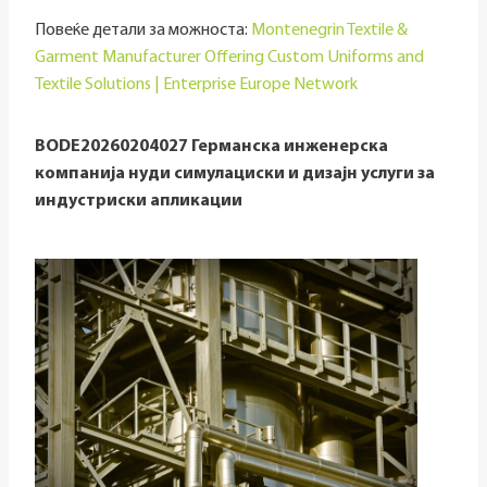
Повеќе детали за можноста:
Montenegrin Textile &
Garment Manufacturer Offering Custom Uniforms and
Textile Solutions | Enterprise Europe Network
BODE20260204027 Германска инженерска
компанија нуди симулациски и дизајн услуги за
индустриски апликации