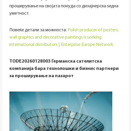
проширување на својата понуда со дизајнерска ѕидна
уметност.
Повеќе детали за можноста:
Polish producer of posters,
wall graphics and decorative paintings is seeking
international distributors | Enterprise Europe Network
TODE20260128003 Германска сателитска
компанија бара технолошки и бизнис партнери
за проширување на пазарот