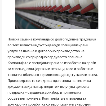
Полска семејна компанија со долгогодишна традиција
во текстилната индустрија нуди специјализирани
услуги за шиење и договорно производство на
производи со природно пердувесто полнење.
Компанијата е специјализирана за изработка на вреќи
за спиење, јакни, јоргани и перници, како и работна и
техничка облека со термоизолација од гуска или патка.
Производството се одвива врз основа на техничка
документација на партнерите и вклучува целосна
поддршка – од шиење до избор и примена на
соодветни полнења. Компанијата е отворена за
долгорочна соработка со европски и меѓународни