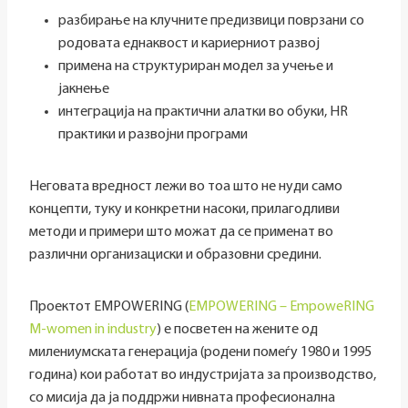
разбирање на клучните предизвици поврзани со
родовата еднаквост и кариерниот развој
примена на структуриран модел за учење и
јакнење
интеграција на практични алатки во обуки, HR
практики и развојни програми
Неговата вредност лежи во тоа што не нуди само
концепти, туку и конкретни насоки, прилагодливи
методи и примери што можат да се применат во
различни организациски и образовни средини.
Проектот EMPOWERING (
EMPOWERING – EmpoweRING
M-women in industry
) е посветен на жените од
милениумската генерација (родени помеѓу 1980 и 1995
година) кои работат во индустријата за производство,
со мисија да ја поддржи нивната професионална