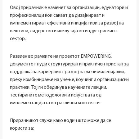
Овој прирачник е наменет за организации, едукатори и
професионалци кои сакаат да дизајнираат и
имплементираат ефективни иницијативи за развој на
вештини, лидерство и инклузија во индустрискиот
сектор.
Развиен во рамките на проектот EMPOWERING,
документот нуди структуриран и практичен пристап за
поддршка на кариерниот развој на жени миленијалки,
преку комбинирање на учење, коучинг и организациски
практики. Тој ги обединува научените лекции,
тестираните методологии и искуствата од
имплементацијата во различни контексти.
Прирачникот служи како водич што може да се
користи за: