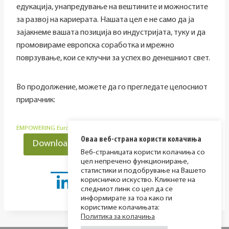
едукација, унапредување на вештините и можностите
за развој на кариерата. Нашата цел е не само да ја
зајакнеме вашата позиција во индустријата, туку и да
промовираме европска соработка и мрежно
поврзување, кои се клучни за успех во денешниот свет.
Во продолжение, можете да го прегледате целосниот
прирачник:
EMPOWERING European Network Handbook MK
Оваа веб-страна користи колачиња
Download
Веб-страницата користи колачиња со
цел непречено функционирање,
статистики и подобрување на Вашето
корисничко искуство. Кликнете на
следниот линк со цел да се
информирате за тоа како ги
користиме колачињата:
Политика за колачиња