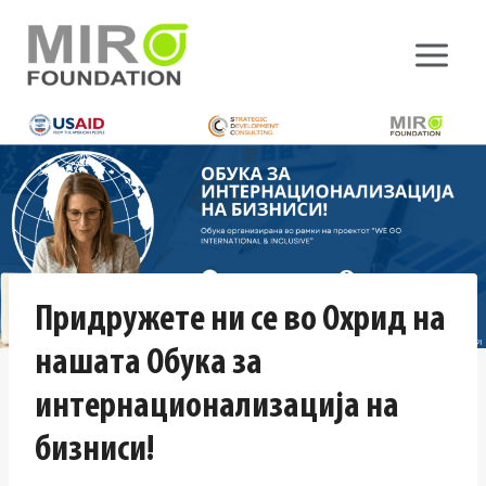
Skip
to
content
Придружете ни се во Охрид на
нашата Обука за
интернационализација на
бизниси!