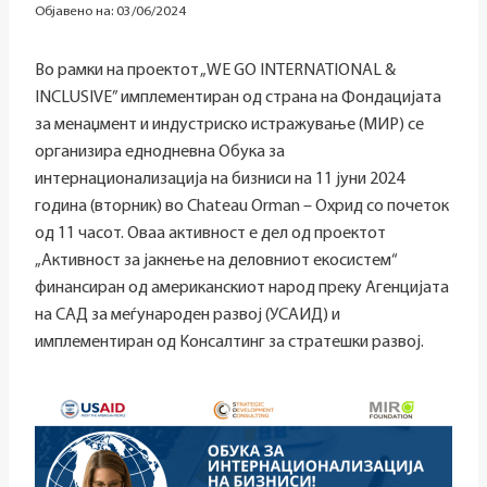
Објавено на:
03/06/2024
Во рамки на проектот „WE GO INTERNATIONAL &
INCLUSIVE” имплементиран од страна на Фондацијата
за менаџмент и индустриско истражување (МИР) се
организира еднодневна Обука за
интернационализација на бизниси на 11 јуни 2024
година (вторник) во Chateau Orman – Охрид со почеток
од 11 часот. Оваа активност е дел од проектот
„Активност за јакнење на деловниот екосистем“
финансиран од американскиот народ преку Агенцијата
на САД за меѓународен развој (УСАИД) и
имплементиран од Консалтинг за стратешки развој.