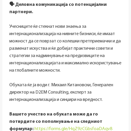
🗣 Деловна комуникација со потенцијални
партнери.
Учесниците ќе стекнат нови знаења за
интернационализација на нивните бизниси, ќе имаат
можност да се поврзат со колешки претприемачки и да
разменат искуства и ќе добијат практични совети и
стратегии за надминување на предизвиците на
интернационализацијата и максимално искористување
на глобалните можности.
Обуката ќе ја води г. Михаил Китановски, Генерален
директор на D2EM Consulting, експерт за
интернационализација и синџири на вредност.
Вашето учество на обуката може да го
потврдите со пополнување на следниот
формулар:
https://forms.gle/HqZ9zCGbsfoaDAqv8