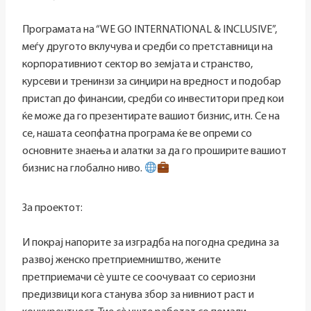
Програмата на “WE GO INTERNATIONAL & INCLUSIVE”,
меѓу другото вклучува и средби со претставници на
корпоративниот сектор во земјата и странство,
курсеви и тренинзи за синџири на вредност и подобар
пристап до финансии, средби со инвеститори пред кои
ќе може да го презентирате вашиот бизнис, итн. Се на
се, нашата сеопфатна програма ќе ве опреми со
основните знаења и алатки за да го проширите вашиот
бизнис на глобално ниво.
За проектот:
И покрај напорите за изградба на погодна средина за
развој женско претприемништво, жените
претприемачи сè уште се соочуваат со сериозни
предизвици кога станува збор за нивниот раст и