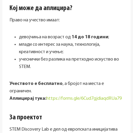
Кој може да аплицира?
Право на учество имаат:
девојчиња на возраст од
14 до 18 години
;
млади со интерес за наука, технологија,
креативност и учење;
учеснички без разлика на претходно искуство во
STEM.
Учеството е бесплатно
, а бројот на места е
ограничен.
Аплицирај тука:
https://forms.gle/6Cud7gjdiaqdRUa79
За проектот
STEM Discovery Lab е дел од европската иницијатива