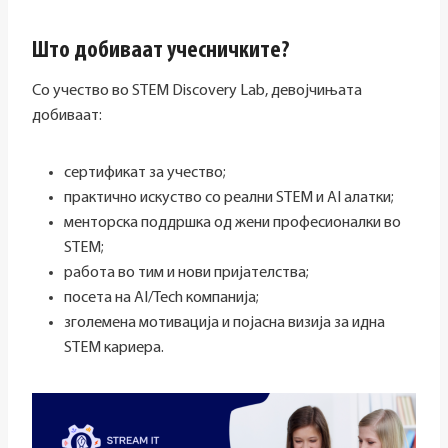
Што добиваат учесничките?
Со учество во STEM Discovery Lab, девојчињата
добиваат:
сертификат за учество;
практично искуство со реални STEM и AI алатки;
менторска поддршка од жени професионалки во
STEM;
работа во тим и нови пријателства;
посета на AI/Tech компанија;
зголемена мотивација и појасна визија за идна
STEM кариера.