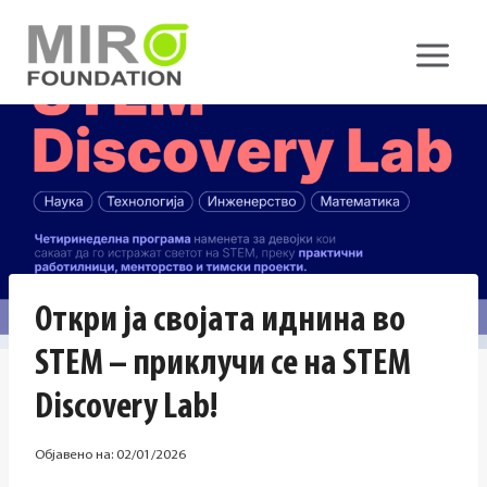
Skip
to
content
Откри ја својата иднина во
STEM – приклучи се на STEM
Discovery Lab!
Објавено на:
02/01/2026