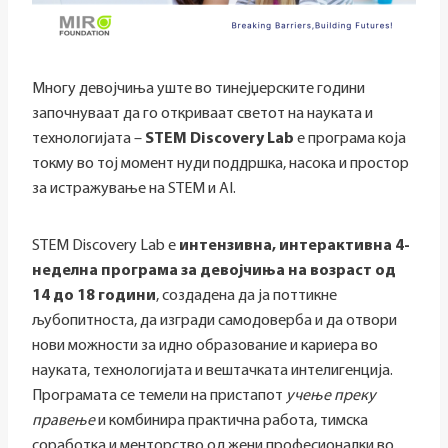
Многу девојчиња уште во тинејџерските години
започнуваат да го откриваат светот на науката и
технологијата –
STEM Discovery Lab
е програма која
токму во тој момент нуди поддршка, насока и простор
за истражување на STEM и AI.
STEM Discovery Lab е
интензивна, интерактивна 4-
неделна програма за девојчиња на возраст од
14 до 18 години
, создадена да ја поттикне
љубопитноста, да изгради самодоверба и да отвори
нови можности за идно образование и кариера во
науката, технологијата и вештачката интелигенција.
Програмата се темели на пристапот
учење преку
правење
и комбинира практична работа, тимска
соработка и менторство од жени професионалки во