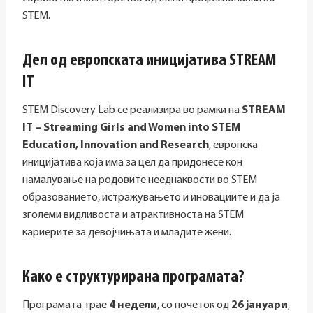
STEM.
Дел од европската иницијатива STREAM
IT
STEM Discovery Lab се реализира во рамки на
STREAM
IT – Streaming Girls and Women into STEM
Education, Innovation and Research
, европска
иницијатива која има за цел да придонесе кон
намалување на родовите нееднаквости во STEM
образованието, истражувањето и иновациите и да ја
зголеми видливоста и атрактивноста на STEM
кариерите за девојчињата и младите жени.
Како е структурирана програмата?
Програмата трае
4 недели
, со почеток од
26 јануари
,