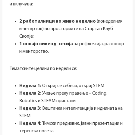
и вклучува:
2 работилници во живо неделно
(понеделник
и четврток) во просториите на Стартап Клуб
Скопје;
1 онлајн викенд-сесија
за рефлексија, разговор
и менторство.
Тематските целини по недели се:
Недела 1:
Откриј се себеси, откриј STEM
Недела 2:
Учење преку правење – Coding,
Robotics и STEAM пристапи
Недела 3:
Вештачка интелигенција и иднината на
STEM
Недела 4:
Тимски предизвик, јавни презентации и
теренска посета