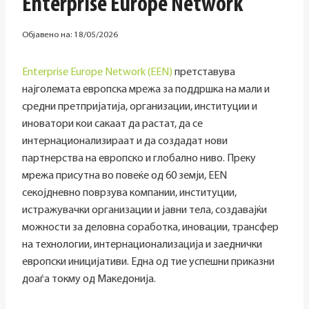
Enterprise Europe Network
Објавено на:
18/05/2026
Enterprise Europe Network (EEN)
претставува
најголемата европска мрежа за поддршка на мали и
средни претпријатија, организации, институции и
иноватори кои сакаат да растат, да се
интернационализираат и да создадат нови
партнерства на европско и глобално ниво. Преку
мрежа присутна во повеќе од 60 земји, EEN
секојдневно поврзува компании, институции,
истражувачки организации и јавни тела, создавајќи
можности за деловна соработка, иновации, трансфер
на технологии, интернационализација и заеднички
европски иницијативи. Една од тие успешни приказни
доаѓа токму од Македонија.