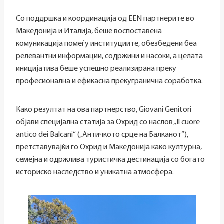
Со поддршка и координација од EEN партнерите во
Македонија и Италија, беше воспоставена
комуникација помеѓу институциите, обезбедени беа
релевантни информации, содржини и насоки, а целата
иницијатива беше успешно реализирана преку
професионална и ефикасна прекугранична соработка.
Како резултат на ова партнерство, Giovani Genitori
објави специјална статија за Охрид со наслов „Il cuore
antico dei Balcani“ („Античкото срце на Балканот“),
претставувајќи го Охрид и Македонија како културна,
семејна и одржлива туристичка дестинација со богато
историско наследство и уникатна атмосфера.