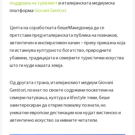
поддршка на туризмот
и италијанската медиумска
платформа
Giovani Genitori.
Целта на соработката бешеМакедонија да се
претстави пред италијанската публика на поинаков,
автентичен и инспиративен начин – преку приказна која
ги истакнува културното богатство, природните
убавини, традицијата и семејните туристички искуства
што ги нуди нашата земја.
Од другата страна, италијанскиот медиум Giovani
Genitori, познат по своите содржини посветени на
семејни патувања, култура и lifestyle теми, беше
заинтересиран да открие помалку познати, но
уникатни европски дестинации кои нудат вистинско и
автентично искуство за нивните читатели.