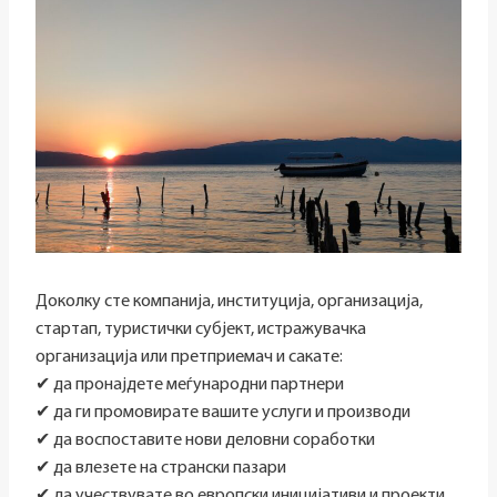
Доколку сте компанија, институција, организација,
стартап, туристички субјект, истражувачка
организација или претприемач и сакате:
✔ да пронајдете меѓународни партнери
✔ да ги промовирате вашите услуги и производи
✔ да воспоставите нови деловни соработки
✔ да влезете на странски пазари
✔ да учествувате во европски иницијативи и проекти