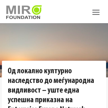
Skip
to
content
Од локално културно
наследство до меѓународна
видливост – уште една
успешна приказна на