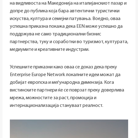
на видливоста на Македонија на италијанскиот пазар и
допре до публика која бара автентични туристички
искуства, култура и семејни патувања. Воедно, оваа
успешна приказна покажа дека EEN може успешно да
поддржува не само традиционални бизнис
партнерства, туку и соработки во туризмот, културата,
медиумите и креативните индустрии.
Успешните приказни како оваа се доказ дека преку
Enterprise Europe Network локалните идеи можат да
добијат европска и меѓународна димензија. Кога
вистинските партнери ќе се поврзат преку доверлива
мрежа, можностите за раст, промоција и
интернационализација стануваат реалност.