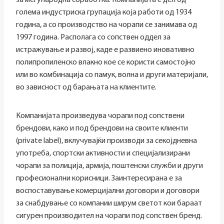
за меѓународна соработка. Компанијата е дел од
голема индустриска групација која работи од 1934
година, а со производство на чорапи се занимава од
1997 година. Располага со сопствен оддел за
истражување и развој, каде е развиено иновативно
полипропиленско влакно кое се користи самостојно
или во комбинација со памук, волна и други материјали,
во зависност од барањата на клиентите.
Компанијата произведува чорапи под сопствени
брендови, како и под брендови на своите клиенти
(private label), вклучувајќи производи за секојдневна
употреба, спортски активности и специјализирани
чорапи за полиција, армија, поштенски служби и други
професионални корисници. Заинтересирана е за
воспоставување комерцијални договори и договори
за снабдување со компании ширум светот кои бараат
сигурен производител на чорапи под сопствен бренд.