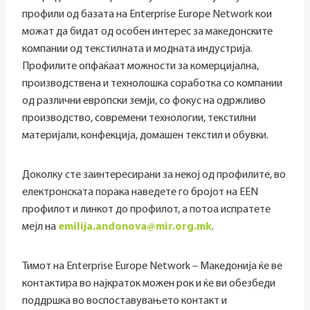
профили од базата на Enterprise Europe Network кои
можат да бидат од особен интерес за македонските
компании од текстилната и модната индустрија.
Профилите опфаќаат можности за комерцијална,
производствена и технолошка соработка со компании
од различни европски земји, со фокус на одржливо
производство, современи технологии, текстилни
материјали, конфекција, домашен текстил и обувки.
Доколку сте заинтересирани за некој од профилите, во
електронската порака наведете го бројот на EEN
профилот и линкот до профилот, а потоа испратете
мејл на
emilija.andonova@mir.org.mk
.
Тимот на Enterprise Europe Network – Македонија ќе ве
контактира во најкраток можен рок и ќе ви обезбеди
поддршка во воспоставувањето контакт и