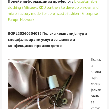
Повеќе информации за профилот:
UK sustainable
clothing SME seeks R&D partners to develop on-demand
micro-factory model for zero-waste fashion | Enterprise
Europe Network
BOPL20260204012 Полска компанија нуди
специјализирани услуги за шиење и
конфекциско производство
Полск
а
компа
нија
специ
јализи
рана
за
услуг