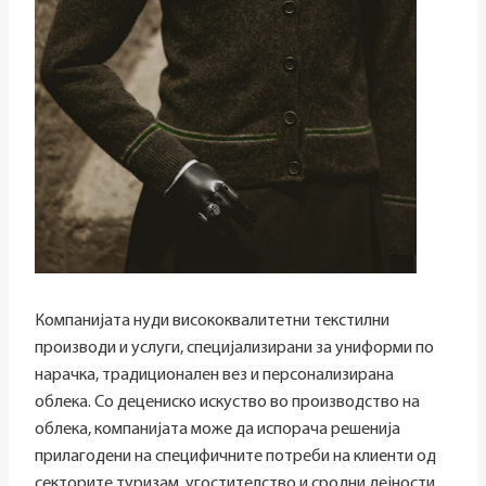
Компанијата нуди висококвалитетни текстилни
производи и услуги, специјализирани за униформи по
нарачка, традиционален вез и персонализирана
облека. Со децениско искуство во производство на
облека, компанијата може да испорача решенија
прилагодени на специфичните потреби на клиенти од
секторите туризам, угостителство и сродни дејности.