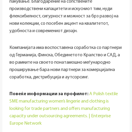
пакување. Благодарение на сопствените
производствени капацитети и искусниот тим, нуди
флексибилност, сигурност и можност за брз развој на
нови колекции, со посебен акцент на квалитетот,
удобноста и современиот дизајн.
Компанијата има воспоставена соработка со партнери
од Германија, Финска, Обединетото Кралство и САД, а
во рамките на своето понатамошно меѓународно
проширување бара нови партнери за комерцијална
соработка, дистрибуција и аутсорсинг.
Повеќе информации за профилот:
A Polish textile
SME manufacturing women’s lingerie and clothing is
looking for trade partners and offers manufacturing
capacity under outsourcing agreements. | Enterprise
Europe Network