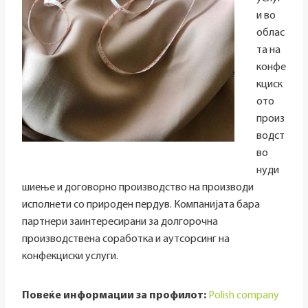
и во
облас
та на
конфе
кциск
ото
произ
водст
во
нуди
шиење и договорно производство на производи
исполнети со природен пердув. Компанијата бара
партнери заинтересирани за долгорочна
производствена соработка и аутсорсинг на
конфекциски услуги.
Повеќе информации за профилот:
Polish company