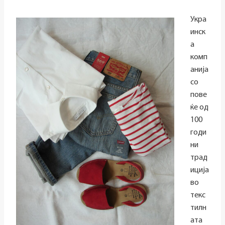
Укра
инск
а
комп
анија
со
пове
ќе од
100
годи
ни
трад
иција
во
текс
тилн
ата