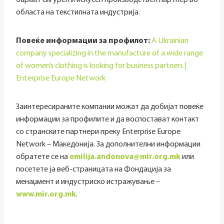
бараат сигурен и искусен производствен партнер во
областа на текстилната индустрија.
Повеќе информации за профилот:
A Ukrainian
company specializing in the manufacture of a wide range
of women’s clothing is looking for business partners |
Enterprise Europe Network
Заинтересираните компании можат да добијат повеќе
информации за профилите и да воспостават контакт
со странските партнери преку Enterprise Europe
Network – Македонија. За дополнителни информации
обратете се на
emilija.andonova@mir.org.mk
или
посетете ја веб-страницата на Фондација за
менаџмент и индустриско истражување –
www.mir.org.mk
.