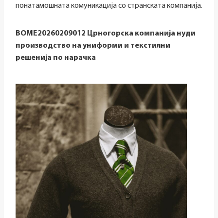
понатамошната комуникација со странската компанија.
BOME20260209012 Црногорска компанија нуди
производство на униформи и текстилни
решенија по нарачка