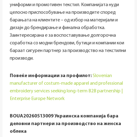
униформи и промотивен текстил. Компанијата нуди
целосно приспособување на производите според
барањата на клиентите – од избор на материјали и
дизајн до брендирање и финална обработка.
Заинтересирана е за воспоставување долгорочна
соработка со модни брендови, бутици и компании кои
бараат сигурен партнер за производство на текстилни
производи.
Повеќе информации за профилот:
Slovenian
manufacturer of costum-made apparel and professional
embroidery services seeking long-term B2B partnership |
Enterprise Europe Network
BOUA20260513009 Украинска компанија бара
деловни партнери за производство на женска
облека