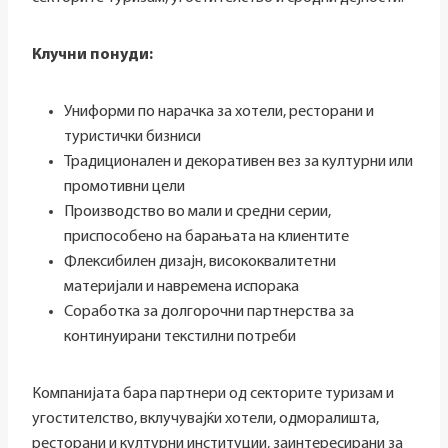
Клучни понуди:
Униформи по нарачка за хотели, ресторани и
туристички бизниси
Традиционален и декоративен вез за културни или
промотивни цели
Производство во мали и средни серии,
приспособено на барањата на клиентите
Флексибилен дизајн, висококвалитетни
материјали и навремена испорака
Соработка за долгорочни партнерства за
континуирани текстилни потреби
Компанијата бара партнери од секторите туризам и
угостителство, вклучувајќи хотели, одморалишта,
ресторани и културни институции, заинтересирани за