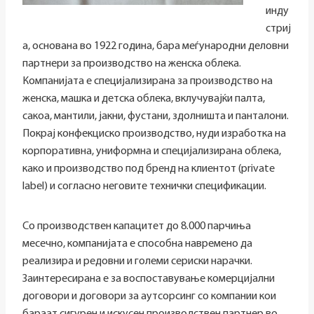
инду
стриј
а, основана во 1922 година, бара меѓународни деловни
партнери за производство на женска облека.
Компанијата е специјализирана за производство на
женска, машка и детска облека, вклучувајќи палта,
сакоа, мантили, јакни, фустани, здолништа и панталони.
Покрај конфекциско производство, нуди изработка на
корпоративна, униформна и специјализирана облека,
како и производство под бренд на клиентот (private
label) и согласно неговите технички спецификации.
Со производствен капацитет до 8.000 парчиња
месечно, компанијата е способна навремено да
реализира и редовни и големи сериски нарачки.
Заинтересирана е за воспоставување комерцијални
договори и договори за аутсорсинг со компании кои