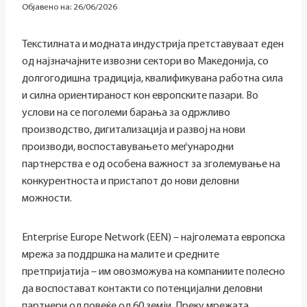
Објавено на:
26/06/2026
Текстилната и модната индустрија претставуваат еден
од најзначајните извозни сектори во Македонија, со
долгогодишна традиција, квалификувана работна сила
и силна ориентираност кон европските пазари. Во
услови на сe поголеми барања за одржливо
производство, дигитализација и развој на нови
производи, воспоставувањето меѓународни
партнерства е од особена важност за зголемување на
конкурентноста и пристапот до нови деловни
можности.
Enterprise Europe Network (EEN) – најголемата европска
мрежа за поддршка на малите и средните
претпријатија – им овозможува на компаниите полесно
да воспостават контакти со потенцијални деловни
партнери од повеќе од 60 земји. Преку мрежата,