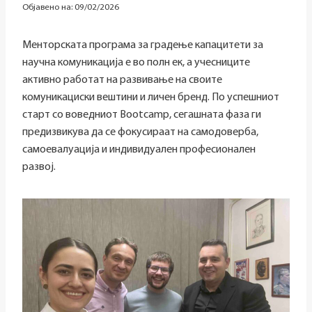
Објавено на:
09/02/2026
Менторската програма за градење капацитети за
научна комуникација е во полн ек, а учесниците
активно работат на развивање на своите
комуникациски вештини и личен бренд. По успешниот
старт со воведниот Bootcamp, сегашната фаза ги
предизвикува да се фокусираат на самодоверба,
самоевалуација и индивидуален професионален
развој.