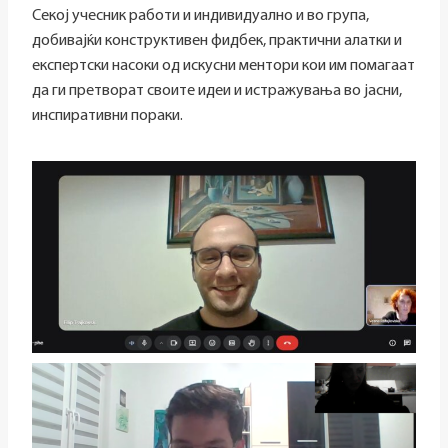
Секој учесник работи и индивидуално и во група,
добивајќи конструктивен фидбек, практични алатки и
експертски насоки од искусни ментори кои им помагаат
да ги претворат своите идеи и истражувања во јасни,
инспиративни пораки.