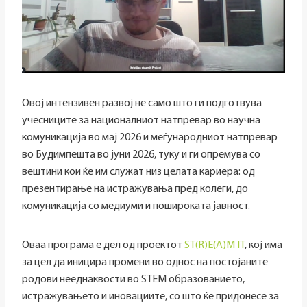
Овој интензивен развој не само што ги подготвува
учесниците за националниот натпревар во научна
комуникација во мај 2026 и меѓународниот натпревар
во Будимпешта во јуни 2026, туку и ги опремува со
вештини кои ќе им служат низ целата кариера: од
презентирање на истражувања пред колеги, до
комуникација со медиуми и пошироката јавност.
Оваа програма е дел од проектот
ST(R)E(A)M IT
, кој има
за цел да иницира промени во однос на постојаните
родови нееднаквости во STEM образованието,
истражувањето и иновациите, со што ќе придонесе за