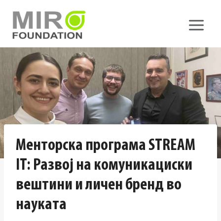
Skip
to
content
Менторска програма STREAM
IT: Развој на комуникациски
вештини и личен бренд во
науката