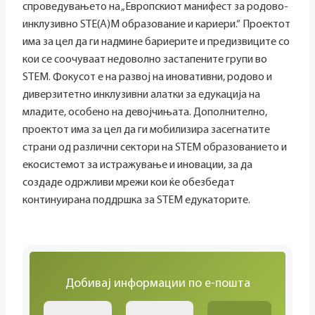
спроведувањето на „Европскиот манифест за родово-
инклузивно STE(A)M образование и кариери.“ Проектот
има за цел да ги надмине бариерите и предизвиците со
кои се соочуваат недоволно застапените групи во
STEM. Фокусот е на развој на иновативни, родово и
диверзитетно инклузивни алатки за едукација на
младите, особено на девојчињата. Дополнително,
проектот има за цел да ги мобилизира засегнатите
страни од различни сектори на STEM образованието и
екосистемот за истражување и иновации, за да
создаде одржливи мрежи кои ќе обезбедат
континуирана поддршка за STEM едукаторите.
Добивај информации по е-пошта