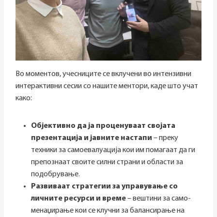
Во моментов, учесниците се вклучени во интензивни
интерактивни сесии со нашите ментори, каде што учат
како:
Објективно да ја проценуваат својата
презентација и јавни
те
настапи
– преку
техники за самоевалуација кои им помагаат да ги
препознаат своите силни страни и области за
подобрување.
Развиваат стратегии за управување со
личните ресурси и време
– вештини за само-
менаџирање кои се клучни за балансирање на