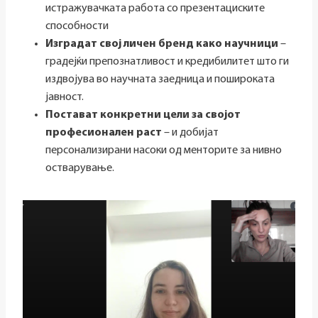
истражувачката работа со презентациските
способности
Изградат свој личен бренд како научници
–
градејќи препознатливост и кредибилитет што ги
издвојува во научната заедница и пошироката
јавност.
Постават конкретни цели за својот
професионален раст
– и добијат
персонализирани насоки од менторите за нивно
остварување.