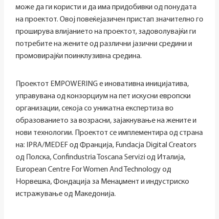
може да ги користи и да има придобивки од понудата
на проектот. Овој повеќејазичен пристап значително го
проширува влијанието на проектот, задоволувајќи ги
потребите на жените од различни јазични средини и
промовирајќи поинклузивна средина.
Проектот EMPOWERING е иновативна иницијатива,
управувана од конзорциум на пет искусни европски
организации, секоја со уникатна експертиза во
образованието за возрасни, зајакнување на жените и
нови технологии. Проектот се имплементира од страна
на: IPRA/MEDEF од Франција, Fundacja Digital Creators
од Полска, Confindustria Toscana Servizi од Италија,
European Centre For Women And Technology од
Норвешка, Фондација за Менаџмент и индустриско
истражување од Македонија.