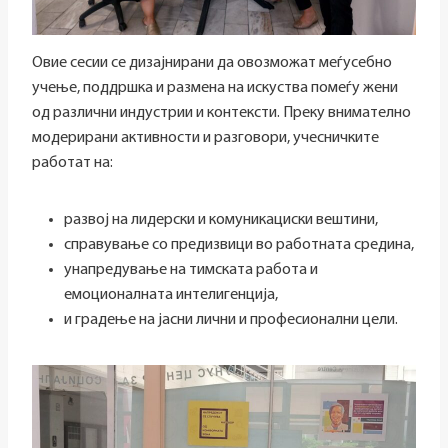
Овие сесии се дизајнирани да овозможат меѓусебно
учење, поддршка и размена на искуства помеѓу жени
од различни индустрии и контексти. Преку внимателно
модерирани активности и разговори, учесничките
работат на:
развој на лидерски и комуникациски вештини,
справување со предизвици во работната средина,
унапредување на тимската работа и
емоционалната интелигенција,
и градење на јасни лични и професионални цели.