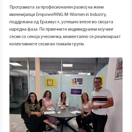
Програмата за професионален развој на жени
миленијалци EmpoweRING M-Women in Industry,
поддржана од Еразмус+, успешно влезе во својата
наредна фаза. По првичните индивидуални коучинг
сесии со секоја учесничка, моментално се реализираат
колективните сесии во помали групи.