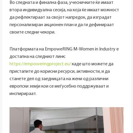
Во следната и финална фаза, учесничките ќе имаат
втора индивидуална сесија, на која ќе имаат можност
да рефлектираат за својот напредок, да изградат
персонализиран акционен план и да ги дефинираат
своите следни чекори.
Платформата на EmpoweRING M-Women in Industry е
достапна на следниот линк:
https://empoweringproject.eu/
каде што можете да
пристапите до корисни ресурси, активности, и да
станете дел од заедницата на жени од различни
европски земји кои се меѓусебно поддржуваат и
инспирираат.