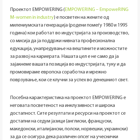
Проектот EMPOWERING (
EMPOWERING – EmpoweRING
M-women in industry
) е посветен на жените од
милениумската генерација (родени помеѓу 1980 и 1995
година) кои работат во индустријата за производство,
со мисија да ја поддржи нивната професионална
едукација, унапредување на вештините и можностите
за развој на кариерата. Нашата цел е не само да ја
зајакнеме вашата позиција во индустријата, туку и да
промовираме европска соработка и мрежно
поврзување, кои се клучни за успех во денешниот свет.
Посебна карактеристика на проектот EMPOWERING е
неговата посветеност на инклузивност и широка
достапност. Сите резултати и ресурси на проектот се
достапни на седум јазици (англиски, француски,
македонски, италијански, полски, норвешки, украински)
за да се осигура дека различен опсег на учеснички