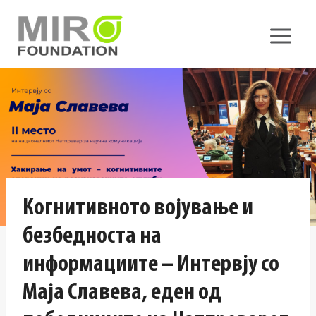
Skip
to
content
Когнитивното војување и
безбедноста на
информациите – Интервју со
Маја Славева, еден од