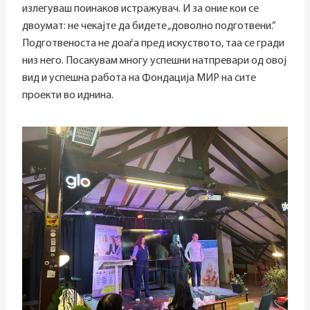
излегуваш поинаков истражувач. И за оние кои се
двоумат: не чекајте да бидете „доволно подготвени.”
Подготвеноста не доаѓа пред искуството, таа се гради
низ него. Посакувам многу успешни натпревари од овој
вид и успешна работа на Фондација МИР на сите
проекти во иднина.