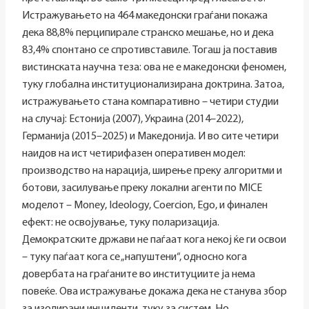
Истражувањето на 464 македонски граѓани покажа
дека 88,8% перципирале странско мешање, но и дека
83,4% спонтано се спротивставиле. Тогаш ја поставив
вистинската научна теза: ова не е македонски феномен,
туку глобална институционализирана доктрина. Затоа,
истражувањето стана компаративно – четири студии
на случај: Естонија (2007), Украина (2014–2022),
Германија (2015–2025) и Македонија. И во сите четири
наидов на ист четирифазен оперативен модел:
производство на нарација, ширење преку алгоритми и
ботови, засилување преку локални агенти по MICE
моделот – Money, Ideology, Coercion, Ego, и финален
ефект: не освојување, туку поларизација.
Демократските држави не паѓаат кога некој ќе ги освои
– туку паѓаат кога се „напуштени“, односно кога
довербата на граѓаните во институциите ја нема
повеќе. Ова истражување докажа дека не станува збор
за изолирани инциденти, туку за систем. Но,