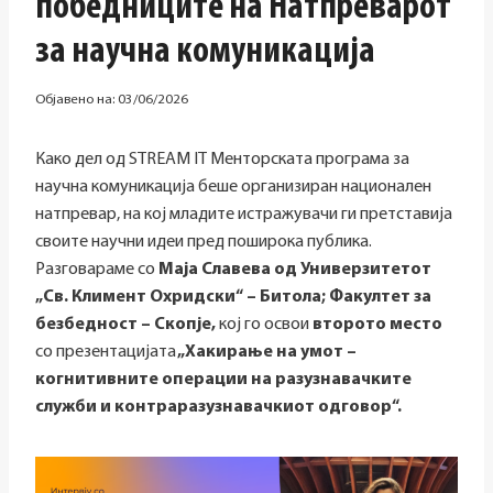
победниците на Натпреварот
за научна комуникација
Објавено на:
03/06/2026
Како дел од STREAM IT Менторската програма за
научна комуникација беше организиран национален
натпревар, на кој младите истражувачи ги претставија
своите научни идеи пред поширока публика.
Разговараме со
Маја Славева од Универзитетот
„Св. Климент Охридски“ – Битола; Факултет за
безбедност – Скопје,
кој го освои
второто место
со презентацијата
„Хакирање на умот –
когнитивните операции на разузнавачките
служби и контраразузнавачкиот одговор“.