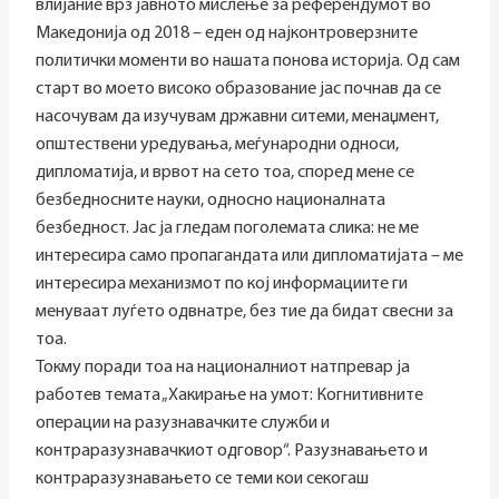
влијание врз јавното мислење за референдумот во
Македонија од 2018 – еден од најконтроверзните
политички моменти во нашата понова историја. Од сам
старт во моето високо образование јас почнав да се
насочувам да изучувам државни ситеми, менаџмент,
општествени уредувања, меѓународни односи,
дипломатија, и врвот на сето тоа, според мене се
безбедносните науки, односно националната
безбедност. Јас ја гледам поголемата слика: не ме
интересира само пропагандата или дипломатијата – ме
интересира механизмот по кој информациите ги
менуваат луѓето одвнатре, без тие да бидат свесни за
тоа.
Токму поради тоа на националниот натпревар ја
работев темата „Хакирање на умот: Когнитивните
операции на разузнавачките служби и
контраразузнавачкиот одговор“. Разузнавањето и
контраразузнавањето се теми кои секогаш