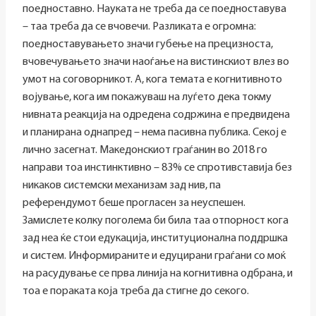
поедноставно. Науката не треба да се поедноставува
– таа треба да се вчовечи. Разликата е огромна:
поедноставувањето значи губење на прецизноста,
вчовечувањето значи наоѓање на вистинскиот влез во
умот на соговорникот. А, кога темата е когнитивното
војување, кога им покажуваш на луѓето дека токму
нивната реакција на одредена содржина е предвидена
и планирана однапред – нема пасивна публика. Секој е
лично засегнат. Македонскиот граѓанин во 2018 го
направи тоа инстинктивно – 83% се спротивставија без
никаков системски механизам зад нив, па
референдумот беше прогласен за неуспешен.
Замислете колку поголема би била таа отпорност кога
зад неа ќе стои едукација, институционална поддршка
и систем. Информираните и едуцирани граѓани со моќ
на расудување се прва линија на когнитивна одбрана, и
тоа е пораката која треба да стигне до секого.