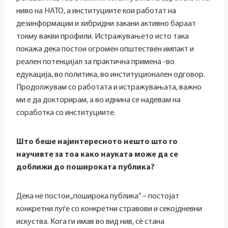
ниво на НАТО, а институциите кои работат на
дезинформации и хибридни закани активно бараат
токму вакви профили. Истражувањето исто така
покажа дека постои огромен општествен импакт и
реален потенцијал за практична примена -во
едукација, во политика, во институционален одговор.
Продолжувам со работата и истражувањата, важно
ми е да докторирам, а во иднина се надевам на
соработка со институциите.
Што беше најинтересното нешто што го
научивте за тоа како науката може да се
доближи до пошироката публика?
Дека не постои „поширока публика” – постојат
конкретни луѓе со конкретни стравови и секојдневни
искуства. Кога ги имав во вид нив, сè стана