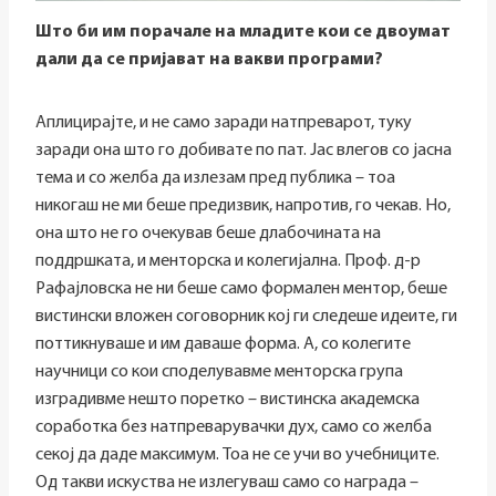
Што би им порачале на младите кои се двоумат
дали да се пријават на вакви програми?
Аплицирајте, и не само заради натпреварот, туку
заради она што го добивате по пат. Јас влегов со јасна
тема и со желба да излезам пред публика – тоа
никогаш не ми беше предизвик, напротив, го чекав. Но,
она што не го очекував беше длабочината на
поддршката, и менторска и колегијална. Проф. д-р
Рафајловска не ни беше само формален ментор, беше
вистински вложен соговорник кој ги следеше идеите, ги
поттикнуваше и им даваше форма. А, со колегите
научници со кои споделувавме менторска група
изградивме нешто поретко – вистинска академска
соработка без натпреварувачки дух, само со желба
секој да даде максимум. Тоа не се учи во учебниците.
Од такви искуства не излегуваш само со награда –