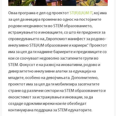
Оваа програма е дел од проектот
ST(R)E(A)M IT
, кој има
за цел да иницира промени во однос на постојаните
родови нееднаквости во STEM образованието,
истражувањето и иновациите, со што ќе придонесе за
спроведувањето на „Европскиот манифест за родово-
инклузивно STE(A)M образование и кариери.“ Проектот
има за цел да ги надмине бариерите и предизвиците со
кои се соочуваат недоволно застапените групи во
STEM. Фокусот е на развој на иновативни, родово и
диверзитетно инклузивни алатки за едукација на
младите, особено на девојчињата. Дополнително,
проектот има за цел да ги мобилизира засегнатите
страни од различни сектори на STEM образованието и
екосистемот за истражување и иновации, за да
создаде одржливи мрежи кои ќе обезбедат
континуирана поддршка за STEM едукаторите.