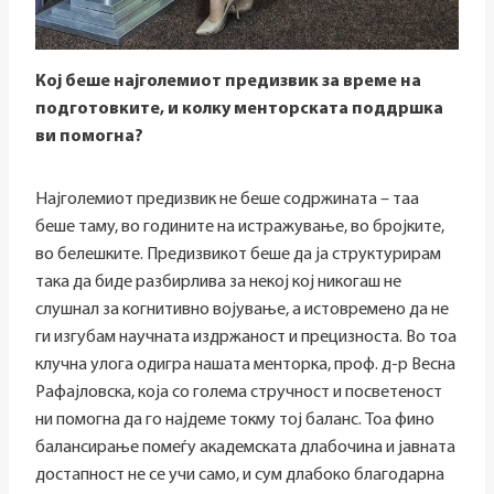
Кој беше најголемиот предизвик за време на
подготовките, и колку менторската поддршка
ви помогна?
Најголемиот предизвик не беше содржината – таа
беше таму, во годините на истражување, во бројките,
во белешките. Предизвикот беше да ја структурирам
така да биде разбирлива за некој кој никогаш не
слушнал за когнитивно војување, а истовремено да не
ги изгубам научната издржаност и прецизноста. Во тоа
клучна улога одигра нашата менторка, проф. д-р Весна
Рафајловска, која со голема стручност и посветеност
ни помогна да го најдеме токму тој баланс. Тоа фино
балансирање помеѓу академската длабочина и јавната
достапност не се учи само, и сум длабоко благодарна