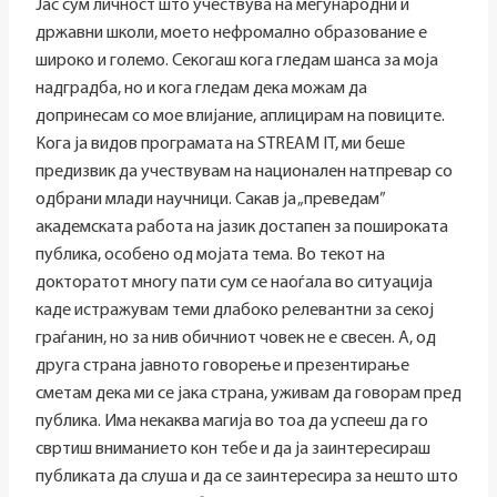
Јас сум личност што учествува на меѓународни и
државни школи, моето нефромално образование е
широко и големо. Секогаш кога гледам шанса за моја
надградба, но и кога гледам дека можам да
допринесам со мое влијание, аплицирам на повиците.
Кога ја видов програмата на STREAM IT, ми беше
предизвик да учествувам на национален натпревар со
одбрани млади научници. Сакав ја „преведам”
академската работа на јазик достапен за пошироката
публика, особено од мојата тема. Во текот на
докторатот многу пати сум се наоѓала во ситуација
каде истражувам теми длабоко релевантни за секој
граѓанин, но за нив обичниот човек не е свесен. А, од
друга страна јавното говорење и презентирање
сметам дека ми се јака страна, уживам да говорам пред
публика. Има некаква магија во тоа да успееш да го
свртиш вниманието кон тебе и да ја заинтересираш
публиката да слуша и да се заинтересира за нешто што