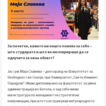
За почеток, кажете ни нешто повеќе за себе
–
што студирате и што ве инспирираше да се
одлучите за оваа област?
Јас сум Маја Славева – докторанд на Факултетот за
безбедност во Скопје, при Универзитет „Свети Климент
Охридски“. Имам дипломирано на факултетот за јавна
администрација во Битола, а зад себе имам
магистратура по менаџмент на стратегиски
комуникации, при што го истражував меѓународното