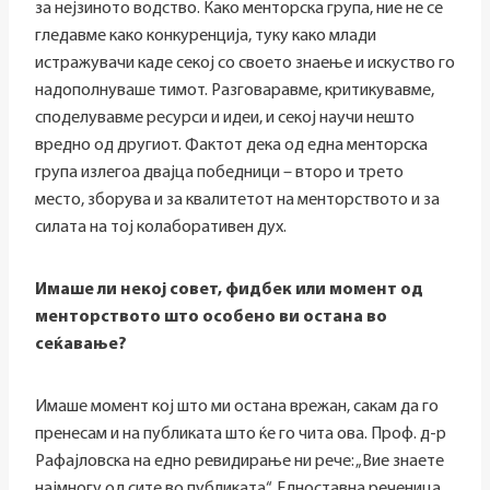
за нејзиното водство. Како менторска група, ние не се
гледавме како конкуренција, туку како млади
истражувачи каде секој со своето знаење и искуство го
надополнуваше тимот. Разговаравме, критикувавме,
споделувавме ресурси и идеи, и секој научи нешто
вредно од другиот. Фактот дека од една менторска
група излегоа двајца победници – второ и трето
место, зборува и за квалитетот на менторството и за
силата на тој колаборативен дух.
Имаше ли некој совет, фидбек или момент од
менторството што особено ви остана во
сеќавање?
Имаше момент кој што ми остана врежан, сакам да го
пренесам и на публиката што ќе го чита ова. Проф. д-р
Рафајловска на едно ревидирање ни рече: „Вие знаете
најмногу од сите во публиката“. Едноставна реченица,