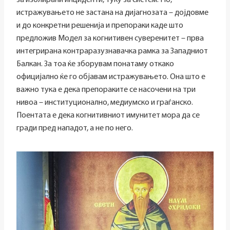
истражувањето не застана на дијагнозата – дојдовме
и до конкретни решенија и препораки каде што
предложив Модел за когнитивен суверенитет – прва
интегрирана контраразузнавачка рамка за Западниот
Балкан. За тоа ќе зборувам понатаму откако
официјално ќе го објавам истражувањето. Она што е
важно тука е дека препораките се насочени на три
нивоа – институционално, медиумско и граѓанско.
Поентата е дека когнитивниот имунитет мора да се
гради пред нападот, а не по него.