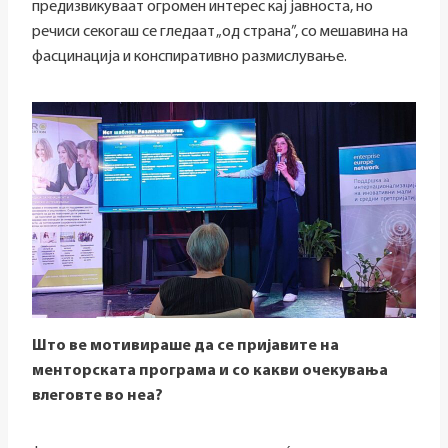
предизвикуваат огромен интерес кај јавноста, но
речиси секогаш се гледаат „од страна”, со мешавина на
фасцинација и конспиративно размислување.
Што ве мотивираше да се пријавите на
менторската програма и со какви очекувања
влеговте во неа?