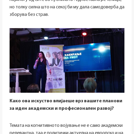
но толку силна што на секој би му дала самодоверба да
зборува без страв.
Како ова искуство влијаеше врз вашите планови
за иден академски и професионален развој?
Темата на когнитивното војување не е само академски
релевантна, таа е политички актуелна на европско и на