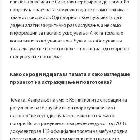
или не го знае или не била заинтересирана до тогаш. Во
овој случај, научната комуникација не е само техника –
таа е одговорност. Одговорност кон публиката да и
дадеш алатки за критичко размислување, а не само
информации за пасивно усвојување. А кога темата е
когнитивното војување, кога буквално зборуваш за
тоа дека умот е военото поле – тогаш таа одговорност
станува уште поголема.
Како се роди идејата за темата и како изгледаше
процесот на истражување и подготовка?
Темата „Хакирање на умот: Когнитивните операции на
разузнавачките служби и контраразузнавачкиот
одговор” не се роди случајно – како што кажав и
погоре. Во истражувањата за референдумот од 2018
документирав 113 официјални посети на меѓународни
претставници во само три месеци пред гласањето.