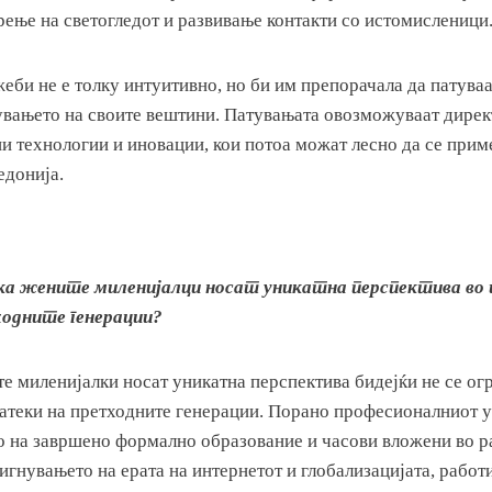
рење на светогледот и развивање контакти со истомисленици
би не е толку интуитивно, но би им препорачала да патуваа
увањето на своите вештини. Патувањата овозможуваат директ
и технологии и иновации, кои потоа можат лесно да се прим
едонија.
а жените миленијалци носат уникатна перспектива во 
ходните генерации?
е миленијалки носат уникатна перспектива бидејќи не се ог
атеки на претходните генерации. Порано професионалниот у
о на завршено формално образование и часови вложени во ра
игнувањето на ерата на интернетот и глобализацијата, работ