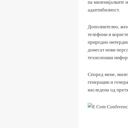
па миленијалките н
адаптибилност.
Дополнително, жен
телефони и користе
природно интердис
донесат нови перс
технолошки информ
Според мене, миле
генерации и генер
наследена од претх