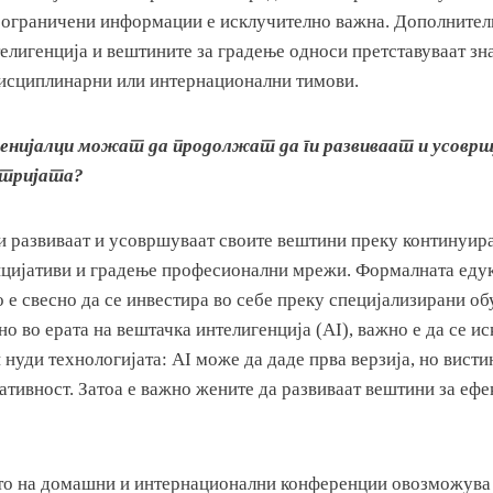
о ограничени информации е исклучително важна. Дополнител
лигенција и вештините за градење односи претставуваат зна
исциплинарни или интернационални тимови.
енијалци можат да продолжат да ги развиваат и усовр
стријата?
и развиваат и усовршуваат своите вештини преку континуир
ицијативи и градење професионални мрежи. Формалната едук
о е свесно да се инвестира во себе преку специјализирани об
о во ерата на вештачка интелигенција (AI), важно е да се ис
нуди технологијата: AI може да даде прва верзија, но вистин
ативност. Затоа е важно жените да развиваат вештини за еф
ото на домашни и интернационални конференции овозможува