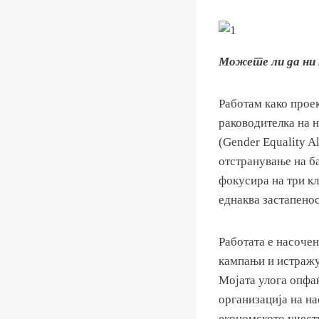
Можете ли да ни 
Рaботам како проек
раководителка на 
(Gender Equality A
отстранување на ба
фокусира на три кл
еднаква застапенос
Работата е насоче
кампањи и истражув
Мојата улога опфаќ
организација на на
економското учест