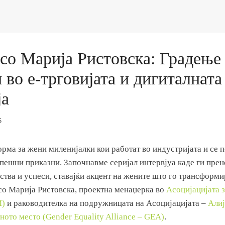
 со Марија Ристовска: Градење
во е-трговијата и дигиталната
ја
6
ма за жени миленијалки кои работат во индустријата и се п
спешни приказни. Започнавме серијал интервјуа каде ги пре
тва и успеси, ставајќи акцент на жените што го трансформи
со Марија Ристовска, проектна менаџерка во
Асоцијацијата з
М)
и раководителка на подружницата на Асоцијацијата –
Алиј
ното место (Gender Equality Alliance – GEA)
.