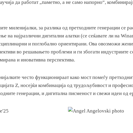
аучија да работат „паметно, а не само напорно“, комбинирај
ите миленијалки, за разлика од претходните генерации се р
ње на најразлични дигитални алатки (се сеќавате ли на Wina
циплинарни и поглобално ориентирани. Овa овозможи жени
пективи во решавањето проблеми и ги збогати индустриите с
ирана и иновативна перспектива.
нијалките често функционираат како мост помеѓу претходни
ацијата Z, носејќи комбинација од трудољубивост и професи
одните генерации, и дигитална писменост и свежи идеи од ер