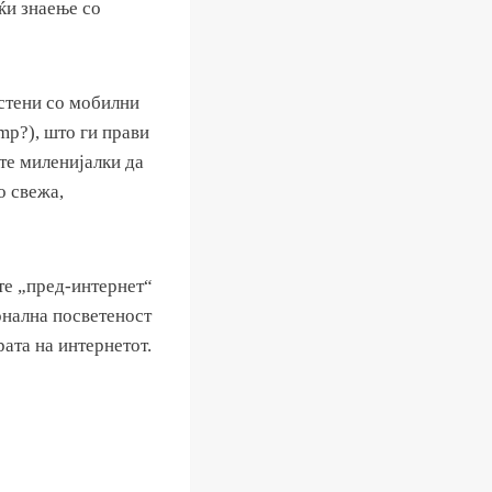
ќи знаење со
астени со мобилни
mp?), што ги прави
те миленијалки да
о свежа,
те „пред-интернет“
онална посветеност
ата на интернетот.