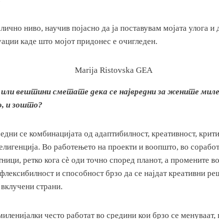
 лично ниво, научив појасно да ја поставувам мојата улога и 
уации каде што мојот придонес е очигледен.
или вештини сметате дека се највредни за жените миле
, и зошто?
редни се комбинацијата од адаптибилност, креативност, кри
елигенција. Во работењето на проекти и воопшто, во соработ
ници, ретко кога сè оди точно според планот, а промените 
 флексибилност и способност брзо да се најдат креативни ре
 вклучени страни.
миленијалки често работат во средини кои брзо се менуваат,