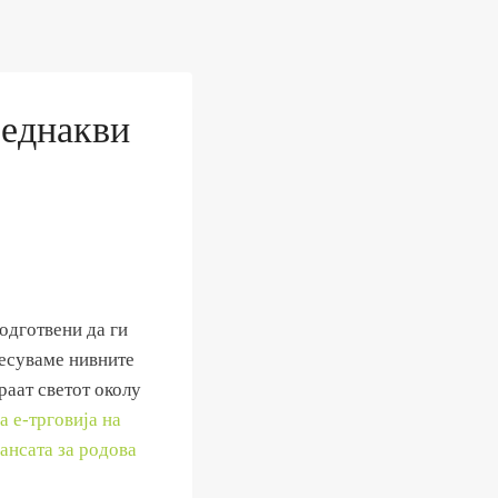
 еднакви
одготвени да ги
несуваме нивните
раат светот околу
а е-трговија на
ансата за родова