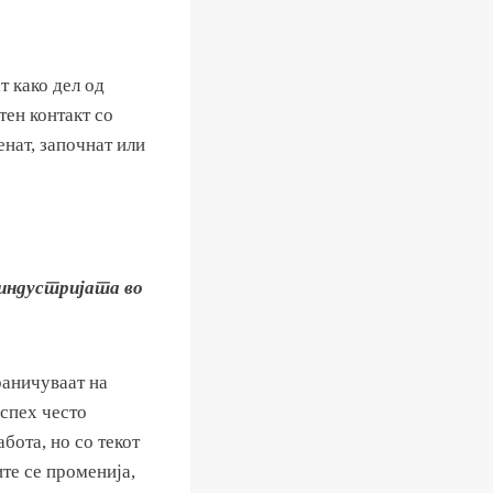
.
т како дел од
ен контакт со
енат, започнат или
индустријата во
раничуваат на
спех често
бота, но со текот
ите се променија,