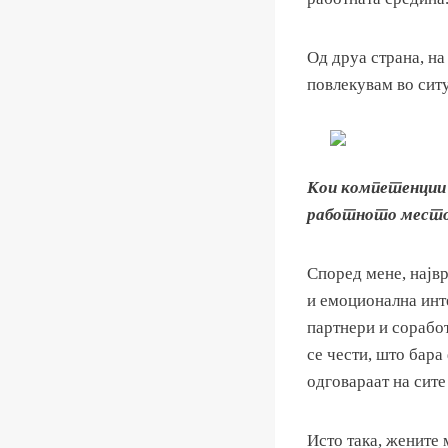
Од друа страна, на
повлекувам во сит
Кои компетенции 
работното место
Според мене, најв
и емоционална инт
партнери и соработ
се чести, што бара
одговараат на сите
Исто така, жените 