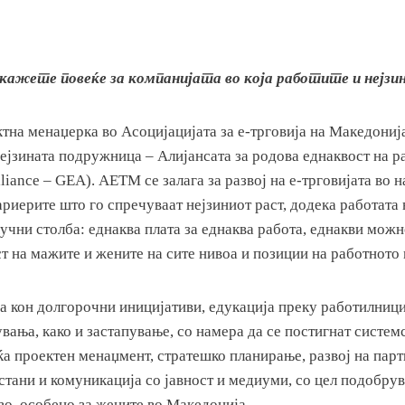
кажете повеќе за компанијата во која работите и нејзи
тна менаџерка во Асоцијацијата за е-трговија на Македониј
нејзината подружница – Алијансата за родова еднаквост на р
lliance – GEA). АЕТМ се залага за развој на е-трговијата во 
риерите што го спречуваат нејзиниот раст, додека работата
учни столба: еднаква плата за еднаква работа, еднакви можн
т на мажите и жените на сите нивоа и позиции на работното 
на кон долгорочни иницијативи, едукација преку работилниц
ања, како и застапување, со намера да се постигнат систем
а проектен менаџмент, стратешко планирање, развој на парт
стани и комуникација со јавност и медиуми, со цел подобру
во, особено за жените во Македонија.