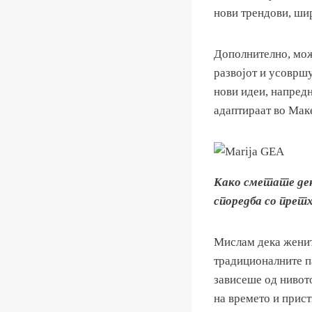
нови трендови, ши
Дополнително, може
развојот и усоврш
нови идеи, напредн
адаптираат во Мак
Како сметате дек
споредба со прет
Мислам дека женит
традиционалните п
зависеше од нивот
на времето и прист