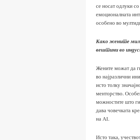
се носат одлуки с
емоционалната инте
особено во мултид
Како жените мил
вештини во инду
Жените можат да г
во најразлични ин
исто толку значајн
менторство. Особен
можностите што ги 
дава човечката кре
на AI.
Исто така, учеств