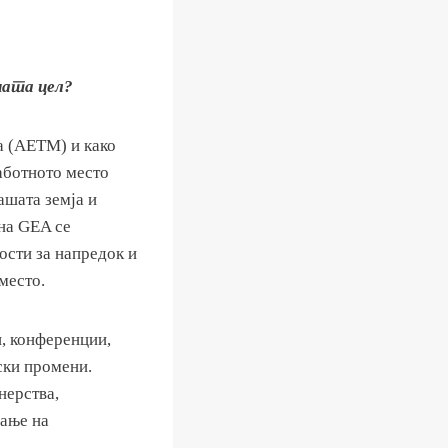
ната цел?
а (АЕТМ) и како
аботното место
нашата земја и
 на GEA се
ости за напредок и
место.
и, конференции,
ски промени.
нерства,
вање на