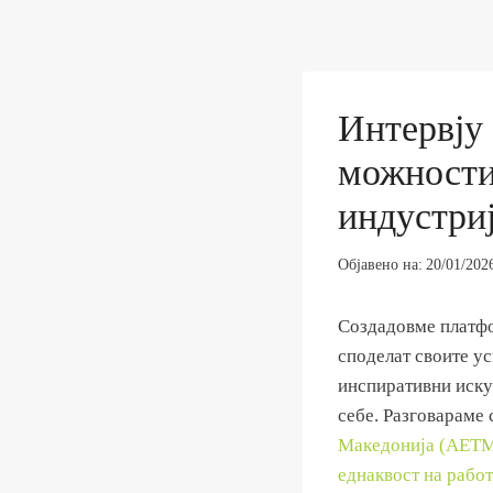
Интервју
можности 
индустри
Објавено на:
20/01/202
Создадовме платфор
споделат своите у
инспиративни искус
себе. Разговараме 
Македонија (АЕТ
еднаквост на работ