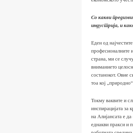
Со какви предизв
индустрија, и как
Еден од најчестите
професионалните и
страна, ми се случ
вниманието целосно
состанокот. Овие с
тоа кој „природно“
Токму ваквите и сл
инспирацијата за к
на Алијансата е д
еднакви пракси и п
работната средина