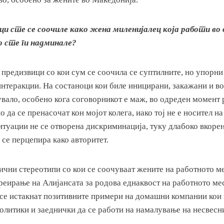
ици сте се соочиле како жена миленијалец која работи в
о сте ги надминале?
 предизвици со кои сум се соочила се суптилните, но упорни
нтеракции. На состаноци кои биле иницирани, закажани и во
увало, особено кога соговорникот е маж, во одреден момент 
 да се пренасочат кон мојот колега, иако тој не е носител н
итуации не се отворена дискриминација, туку длабоко вкоре
 се перцепира како авторитет.
ични стереотипи со кои се соочуваат жените на работното ме
реирање на Алијансата за родова еднаквост на работното ме
а се истакнат позитивните примери на домашни компании кои
олитики и заеднички да се работи на намалување на несвесн
.