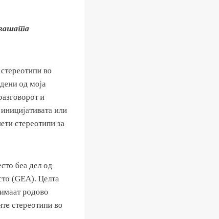
о вашата
 стереотипи во
дени од моја
разговорот и
а иницијативата или
нети стереотипи за
сто беа дел од
сто (GEA). Целта
 имаат родово
ите стереотипи во