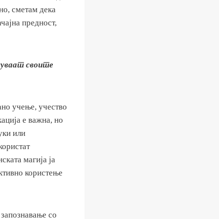
но, сметам дека
чајна предност,
шуваат своите
ано учење, учество
ација е важна, но
уки или
користат
ската магија ја
ективно користење
 запознавање со