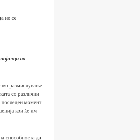
да не се
нијалци на
тичко размислување
ката со различни
во последен момент
шенија кои ќе им
 па способноста да