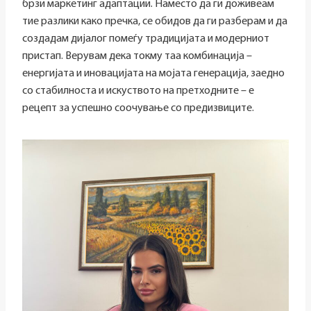
брзи маркетинг адаптации. Наместо да ги доживеам
тие разлики како пречка, се обидов да ги разберам и да
создадам дијалог помеѓу традицијата и модерниот
пристап. Верувам дека токму таа комбинација –
енергијата и иновацијата на мојата генерација, заедно
со стабилноста и искуството на претходните – е
рецепт за успешно соочување со предизвиците.