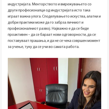
индустријата. Менторството и вмрежувањето со
други професионалци од индустријата исто така
играат важна улога. Споделувањето искуства, алатки и
добри практики може да го забрза личниот и
професионалниот развој. Најважно е да се биде
проактивен – да се бараат нови одговорности, да се
поставуваат прашања, и да не се чека совршен момент
за учење, туку да се учи во самата работа.