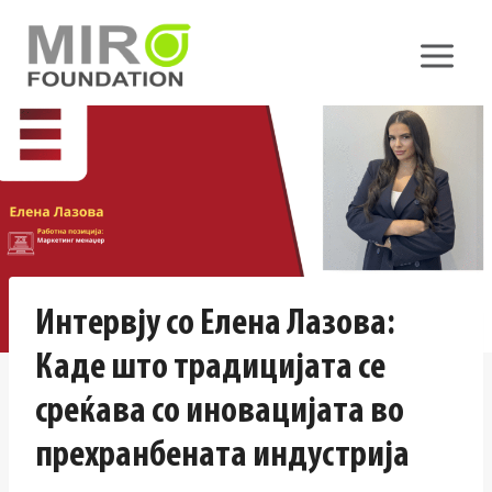
Skip
to
content
Интервју со Елена Лазова:
Каде што традицијата се
среќава со иновацијата во
прехранбената индустрија