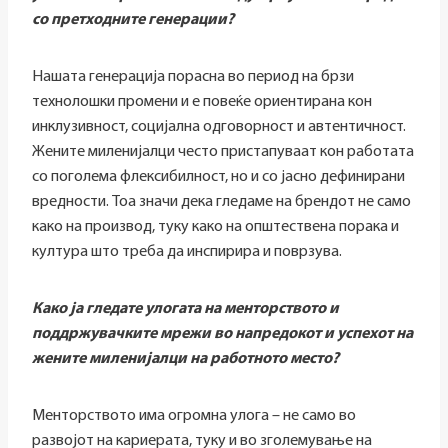
со претходните генерации?
Нашата генерација порасна во период на брзи
технолошки промени и е повеќе ориентирана кон
инклузивност, социјална одговорност и автентичност.
Жените миленијалци често пристапуваат кон работата
со поголема флексибилност, но и со јасно дефинирани
вредности. Тоа значи дека гледаме на брендот не само
како на производ, туку како на општествена порака и
култура што треба да инспирира и поврзува.
Како ја гледате улогата на менторството и
поддржувачките мрежи во напредокот и успехот на
жените миленијалци на работното место?
Менторството има огромна улога – не само во
развојот на кариерата, туку и во зголемување на