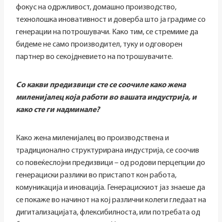
фокус на одржливост, домашно производство,
технолошка иновативност и доверба што ја градиме со
генерации на потрошувачи. Како тим, се стремиме да
бидеме не само производител, туку и одговорен
партнер во секојдневието на потрошувачите.
Со какви предизвици сте се соочиле како жена
миленијалец која работи во вашата индустрија, и
како сте ги надминале?
Како жена миленијалец во производствена и
традиционално структурирана индустрија, се соочив
со повеќеслојни предизвици – од родови перцепции до
генерациски разлики во пристапот кон работа,
комуникација и иновација. Генерацискиот јаз знаеше да
се покаже во начинот на кој различни колеги гледаат на
дигитализацијата, флексибилноста, или потребата од