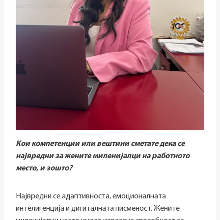
Кои компетенции или вештини сметате дека се
највредни за жените миленијалци на работното
место, и зошто?
Највредни се адаптивноста, емоционалната
интелигенција и дигиталната писменост. Жените