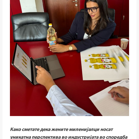
Како сметате дека жените миленијалци носат
уникатна перспектива во индустријата во споредба