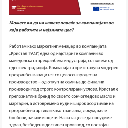
Можете ли да ни кажете повеќе за компанијата во
која работите и нејзината цел?
Работам како маркетинг менаџер во компанијата
„Кристал 1923“, една од најстарите компании во
македонската прехранбена индустрија, со повеќе од
еден век традиција. Компанијата претставува модерен
прехранбен капацитет со целосен процес на
производство – од откуп на семиња до финални
производи под строго контролирани услови. Кристал е
препознатлив бренд по своето сончогледово масло и
маргарин, а истовремено нуди и широк асортиман на
прехранбени артикли како таан алва, локум, желе
бонбони, зачини и оцети. Нашата цел е да понудиме
здрав, безбеден и достапен производ, со постојан