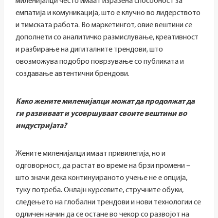
миленијалци често имаат изразена способност за
емпатија и комуникација, што е клучно во лидерството
и тимската работа. Во маркетингот, овие вештини се
дополнети со аналитичко размислување, креативност
и разбирање на дигиталните трендови, што
овозможува подобро поврзување со публиката и
создавање автентични брендови.
Како жените миленијалци можат да продолжат да
ги развиваат и усовршуваат своите вештини во
индустријата?
Жените миленијалци имаат привилегија, но и
одговорност, да растат во време на брзи промени –
што значи дека континуираното учење не е опција,
туку потреба. Онлајн курсевите, стручните обуки,
следењето на глобални трендови и нови технологии се
одличен начин да се остане во чекор со развојот на