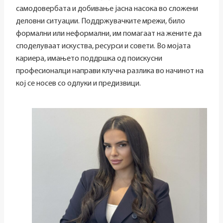
самодовербата и добивање јасна насока во сложени
деловни ситуации. Поддржувачките мрежи, било
формални или неформални, им помагаат на жените да
споделуваат искуства, ресурси и совети. Во мојата
кариера, имањето поддршка од поискусни
професионалци направи клучна разлика во начинот на
кој се носев со одлуки и предизвици.