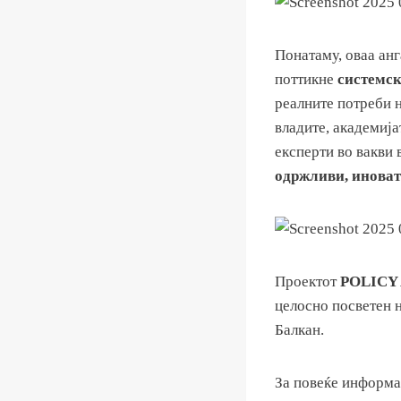
Понатаму, оваа ан
поттикне
системс
реалните потреби н
владите, академиј
експерти во вакви 
одржливи, иноват
Проектот
POLICY
целосно посветен 
Балкан.
За повеќе информ