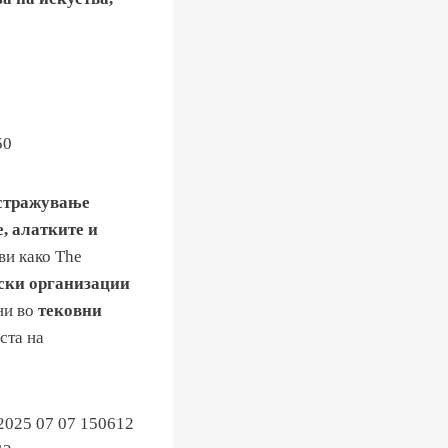
истражување
, алатките и
ви како The
нски организации
ни во
тековни
ста на