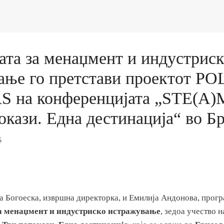
ата за менаџмент и индустрис
ање го претстави проектот P
 на конференцијата „STE(A
окази. Една дестинација“ во Б
5
а Богоеска, извршна директорка, и Емилија Андонова, прог
а менаџмент и индустриско истражување
, зедоа учество 