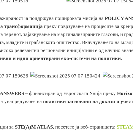
гажираност ја поддржува пошироката мисија на
POLICY A
ка трансформација
преку поврзување на процесите за креи
а теренот, зајакнување на маргинализираните гласови, и гр
ата, младите и граѓанското општество. Вклучувањето на мла
високо релевантни регионални иницијативи е од клучно значе
ивни и идни ориентирани еко-системи на политики
.
 ANSWERS
– финансиран од Европската Унија преку
Horizo
на унапредување на
политики засновани на докази и учес
ации за
STE(A)M ATLAS
, посетете ја веб-страницата:
STEAM