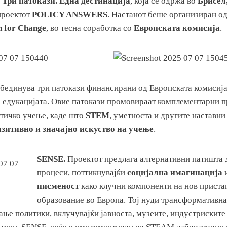
Три патокази. Една дестинација
, која се одржа во
Брисел
 проектот
POLICY ANSWERS
. Настанот беше организиран о
h for Change
, во тесна соработка со
Европската комисија
.
бединува три патокази финансирани од Европската комисија 
едукацијата. Овие патокази промовираат комплементарни п
тичко учење, каде што
STEM
, уметноста и другите наставни
нзитивно и значајно искуство на учење
.
SENSE.
Проектот предлага алтернативни патишта 
процеси, поттикнувајќи
социјална имагинација
писменост
како клучни компоненти на нов приста
образование во Европа. Тој нуди трансформативн
ање политики, вклучувајќи јавноста, музеите, индустрискит