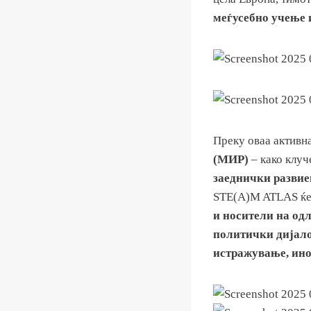
меѓусебно учење 
Преку оваа активн
(МИР)
– како клу
заеднички разви
STE(A)M ATLAS ќе
и носители на од
политички дијало
истражување, ино