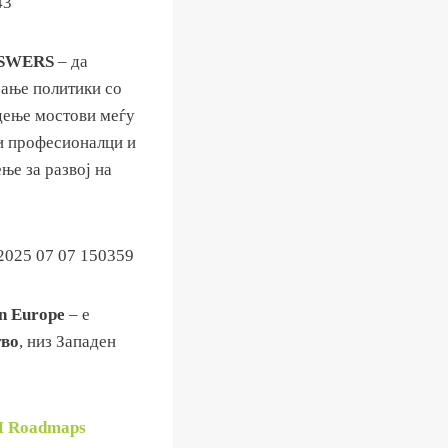
NSWERS
– да
рање политики со
адење мостови меѓу
ди професионалци и
ње за развој на
n Europe
– е
тво
, низ Западен
 Roadmaps