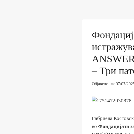
Фондациј
истражув
ANSWERS
– Три пат
Објавено на:
07/07/202
Габриела Костовск
во
Фондацијата з