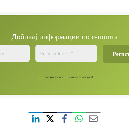
Добивај информации по е-пошта
Биди во тек со сите активности!