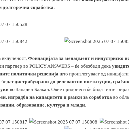
и долгорочна соработка
.
а вклученост,
Фондацијата за менаџмент и индустриско 
чен партнер во POLICY ANSWERS – ќе обезбеди дека
увидите
ените политички решенија
што произлегуваат од иницијати
 бидат
дистрибуирани до релевантни институции, граѓа
луки
во Западен Балкан. Овие придонеси ќе бидат интегрира
зи, изградба на капацитети и рамки за соработка
во обла
вации, образование, култура и млади
.