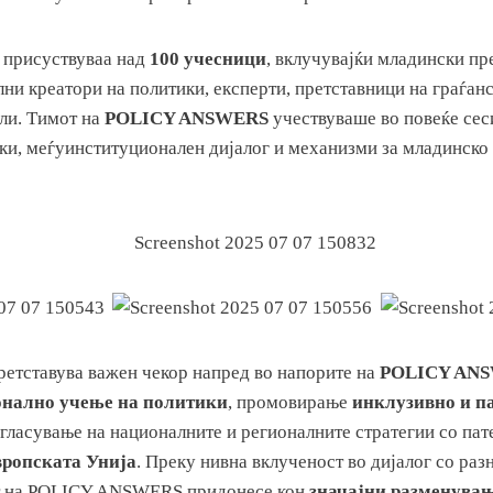
 присуствуваа над
100 учесници
, вклучувајќи младински пр
ни креатори на политики, експерти, претставници на граѓан
ли. Тимот на
POLICY ANSWERS
учествуваше во повеќе сес
ки, меѓуинституционален дијалог и механизми за младинско 
ретставува важен чекор напред во напорите на
POLICY AN
онално учење на политики
, промовирање
инклузивно и п
огласување на националните и регионалните стратегии со пат
вропската Унија
. Преку нивна вклученост во дијалог со ра
от на POLICY ANSWERS придонесе кон
значајни разменувањ