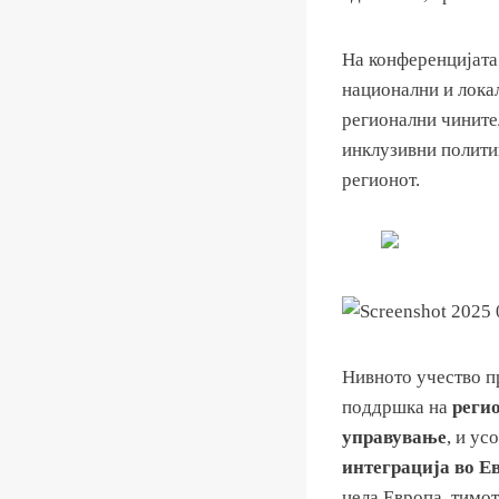
На конференцијата
национални и локал
регионални чините
инклузивни полити
регионот.
Нивното учество п
поддршка на
реги
управување
, и ус
интеграција во Е
цела Европа, тим