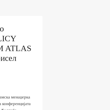
ко
OLICY
)M ATLAS
рисел
рамска менаџерка
на конференцијата