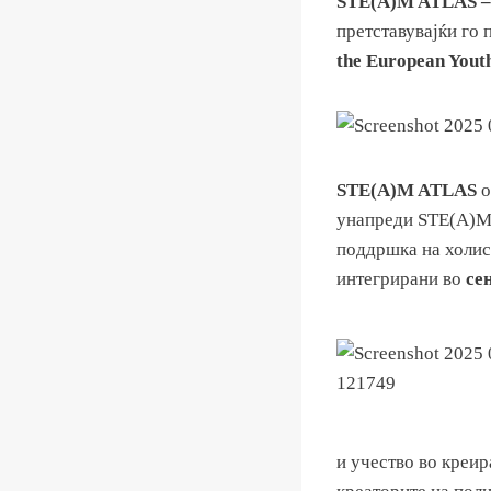
STE(A)M ATLAS – 
претставувајќи го
the European Yout
STE(A)M ATLAS
о
унапреди STE(A)M 
поддршка на холис
интегрирани во
се
и учество во креир