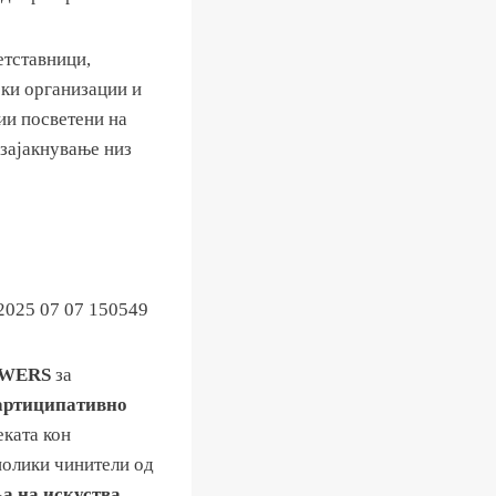
етставници,
ски организации и
ии посветени на
зајакнување низ
SWERS
за
артиципативно
еката кон
знолики чинители од
а на искуства,