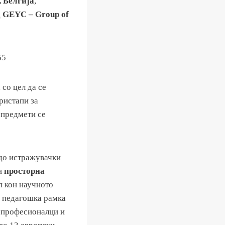
, Белгија
,
д
GEYC – Group of
со цел да се
ристапи за
 предмети се
до истражувачки
и
просторна
п кон научното
а педагошка рамка
е професионалци и