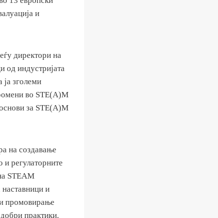
во 13 европски
валуација и
еѓу директори на
и од индустријата
а ја зголеми
промени во STE(A)M
 основи за STE(A)M
ра на создавање
 и регулаторните
 на STEAM
 наставници и
; и промовирање
 добри практики.