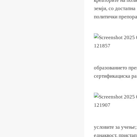
креаторите на пол
земји, со достапна
политички препора
образованието пре
сертификациска ра
условите за учење
еднаквост, пристап