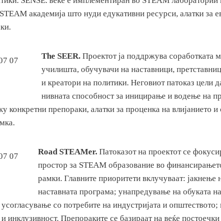
итики. SENSE. веќе е имплементиран во STEAM лаборатории 
 STEAM академија што нуди едукативни ресурси, алатки за е
ки.
The SEER.
Проектот ја поддржува соработката м
училишта, обучувачи на наставници, претставниц
и креатори на политики. Неговиот патоказ цели д
нивната способност за иницирање и водење на 
ку конкретни препораки, алатки за проценка на влијанието и
мка.
Road STEAMer.
Патоказот на проектот се фокуси
простор за STEAM образование во финансирањето
рамки. Главните приоритети вклучуваат: јакнење
наставната програма; унапредување на обуката на
; усогласување со потребите на индустријата и општеството
 и инклузивност. Препораките се базираат на веќе постоечки