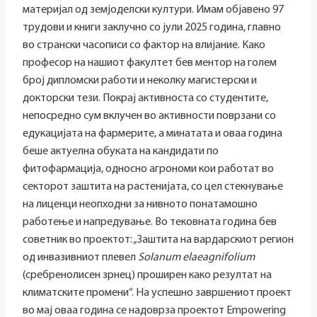
материјал од земјоделски култури. Имам објавено 97
трудови и книги заклучно со јули 2025 година, главно
во странски часописи со фактор на влијание. Како
професор на нашиот факултет бев ментор на голем
број дипломски работи и неколку магистерски и
докторски тези. Покрај активноста со студентите,
непосредно сум вклучен во активности поврзани со
едукацијата на фармерите, а минатата и оваа година
беше актуелна обуката на кандидати по
фитофармација, односно агрономи кои работат во
секторот заштита на растенијата, со цел стекнување
на лиценци неопходни за нивното понатамошно
работење и напредување. Во тековната година бев
советник во проектот: „Заштита на вардарскиот регион
од инвазивниот плевел
Solanum
elaeagnifolium
(сребренолисен зрнец) проширен како резултат на
климатските промени“. На успешно завршениот проект
во мај оваа година се надоврза проектот Empowering