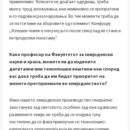
применливо. Успесите не доаѓаат одеднаш, треба
многу труд, вложувања, кои неминовно се пропратени
и со падови и разочарувања. Во тие моменти треба да
се потсетиме на зборовите од големиот Конфуциј:
„Успешен човек е оној кој што после секој пад ќе стане и
ќе продолжи понатаму“.
Како професор на Факултетот за земјоделски
науки и храна, можете ли да издвоите
дигитални или технолошки вештини кои според
вас дека треба да им бидат приоритет на
жените претприемачи во земјоделството?
Иако нашето земјоделско производство генерално
заостанува зад светското, особено зад она од високо
развиените земји, не треба да се очајува туку
постепено да се фаќа приклучок со технолошко-
напредната технологија која ќе овозможи големи