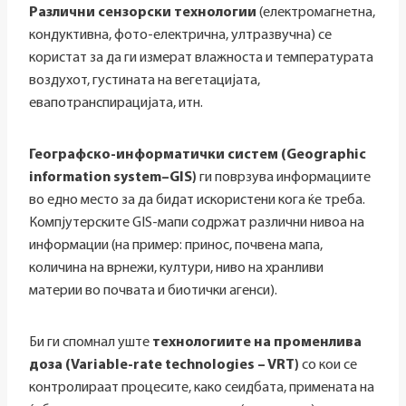
Различни сензорски технологии
(електромагнетна,
кондуктивна, фото-електрична, ултразвучна) се
користат за да ги измерат влажноста и температурата
воздухот, густината на вегетацијата,
евапотранспирацијата, итн.
Географско-информатички систем (
Geographic
information
system
–
GIS
)
ги поврзува информациите
во едно место за да бидат искористени кога ќе треба.
Компјутерските GIS-мапи содржат различни нивоа на
информации (на пример: принос, почвена мапа,
количина на врнежи, култури, ниво на хранливи
материи во почвата и биотички агенси).
Би ги спомнал уште
технологиите на променлива
доза (Variable-rate technologies – VRT)
со кои се
контролираат процесите, како сеидбата, примената на