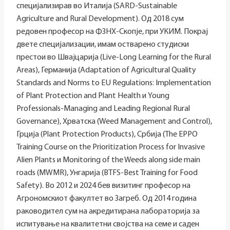
специјализирав во Италија (SARD-Sustainable
Agriculture and Rural Development). Од 2018 сум
редовен професор на ФЗНХ-Скопје, при УКИМ. Покрај
двете специјализации, имам остварено студиски
престои во Швајцарија (Live-Long Learning for the Rural
Areas), Германија (Adaptation of Agricultural Quality
Standards and Norms to EU Regulations: Implementation
of Plant Protection and Plant Health и Young
Professionals-Managing and Leading Regional Rural
Governance), Хрватска (Weed Management and Control),
Грција (Plant Protection Products), Србија (The EPPO
Training Course on the Prioritization Process for Invasive
Alien Plants и Monitoring of the Weeds along side main
roads (MWMR), Унгарија (BTFS-Best Training for Food
Safety). Во 2012 и 2024 бев визитинг професор на
Агрономскиот факултет во Загреб. Од 2014 година
раководител сум на акредитирана лабораторија за
испитување на квалитетни својства на семе и саден