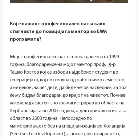
Кој е вашиот професионален пат и како
стигнавте до позицијата ментор во EWA
програмата?
Мојот професионален пат отпочна далечната 1999
година, благодарение на мојот ментор проф.
д-р
Ташко Костов кој се избори најдобриот студент во
генерацијата, кој потекнува од работничко семејство,
а не некое „наше“ дете, да биде негов наследник. За тоа
ќе му бидам благодарен до крајот на животот. Почнав
како млад асистент, потоа магистрирав во областа на
Хербологијата во 2003 година, а докторирав на истата
област во 2008 година. Непосредно по
магистрирањето бев на специјализација во Холандија
(Seed sector development), а после докторирањето,