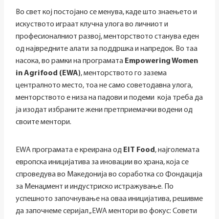
Во свет кој постојано се менува, каде што знаењето и
искуството играат клучна улога во личниот и
професионалниот развој, менторството станува еден
од највредните алати за поддршка и напредок. Во таа
насока, во рамки на програмата
Empowering Women
in Agrifood
(
Е
WA)
, менторството го зазема
централното место, тоа не само советодавна улога,
менторството е низа на падови и подеми која треба да
ја изодат избраните жени претприемачки водени од
своите ментори.
EWA програмата е креирана од
EIT Food
, најголемата
европска иницијатива за иновации во храна, која се
спроведува во Македонија во соработка со Фондација
за Менаџмент и индустриско истражување. По
успешното започнување на оваа иницијатива, решивме
да започнеме серијал „EWA ментори во фокус: Совети