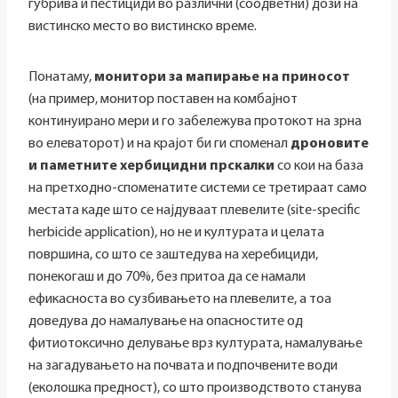
ѓубрива и пестициди во различни (соодветни) дози на
вистинско место во вистинско време.
Понатаму,
монитори за мапирање на приносот
(на пример,
монитор поставен на комбајнот
континуирано мери и го забележува протокот на зрна
во елеваторот) и на крајот би ги споменал
дроновите
и паметните хербицидни прскалки
со кои на база
на претходно-споменатите системи се третираат само
местата каде што се најдуваат плевелите (site-specific
herbicide application), но не и културата и целата
површина, со што се заштедува на херебициди,
понекогаш и до 70%, без притоа да се намали
ефикасноста во сузбивањето на плевелите, а тоа
доведува до намалување нa опасностите од
фитиотоксично делување врз културата, намалување
на загадувањето на почвата и подпочвените води
(еколошка предност), со што производството станува