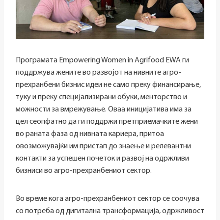
Програмата Empowering Women in Agrifood EWA ги
поддржува жените во развојот на нивните агро-
прехранбени бизнис идеи не само преку финансирање,
туку и преку специјализирани обуки, менторство и
можности за вмрежување. Оваа иницијатива има за
цел сеопфатно да ги поддржи претприемачките жени
во раната фаза од нивната кариера, притоа
овозможувајќи им пристап до знаење и релевантни
контакти за успешен почеток и развој на одржливи
бизниси во агро-прехранбениот сектор.
Во време кога агро-прехранбениот сектор се соочува
со потреба од дигитална трансформација, одржливост