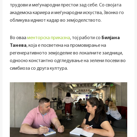
трудови и меѓународни престои зад себе. Со својата
академска кариера и меѓународни искуства, Звонко го
обликува идниот кадар во земјоделството.
Во оваа
менторска приказна
, тој работи со
Билјана
Танева
, која е посветена на промовирање на
регенеративното земјоделие во локалните заедници,
односно константно одгледување на зелени посеви во
симбиоза со друга култура.