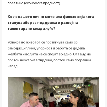
поевтино (економска предност).
Кое е вашето лично мото или филозофија кога
станува збор за поддршка и развој на
талентирани млади луѓе?
Успехот во животот се постигнува само со
самодисциплина, упорност и работа се додека
желбата и волјата не се спојат во едно. Оттаму, не
постои неосвоива тврдина, постои само погрешен
напад.