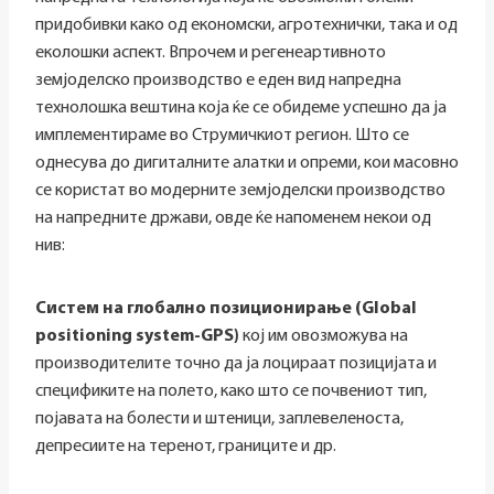
придобивки како од економски, агротехнички, така и од
еколошки аспект. Впрочем и регенеартивното
земјоделско производство е еден вид напредна
технолошка вештина која ќе се обидеме успешно да ја
имплементираме во Струмичкиот регион. Што се
однесува до дигиталните алатки и опреми, кои масовно
се користат во модерните земјоделски производство
на напредните држави, овде ќе напоменем некои од
нив:
Систем на глобално позиционирање (Global
positioning system-GPS)
кој им овозможува на
производителите точно да ја лоцираат позицијата и
спецификите на полето, како што се почвениот тип,
појавата на болести и штеници, заплевеленоста,
депресиите на теренот, границите и др.