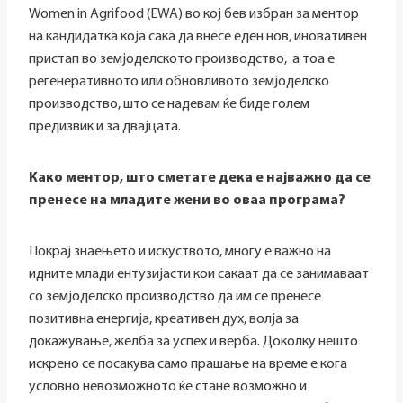
Women in Agrifood (EWA) во кој бев избран за ментор
на кандидатка која сака да внесе еден нов, иновативен
пристап во земјоделското производство, а тоа е
регенеративното или обновливото земјоделско
производство, што се надевам ќе биде голем
предизвик и за двајцата.
Како ментор, што сметате дека е најважно да се
пренесе на младите жени во оваа програма?
Покрај знаењето и искуството, многу е важно на
идните млади ентузијасти кои сакаат да се занимаваат
со земјоделско производство да им се пренесе
позитивна енергија, креативен дух, волја за
докажување, желба за успех и верба. Доколку нешто
искрено се посакува само прашање на време е кога
условно невозможното ќе стане возможно и