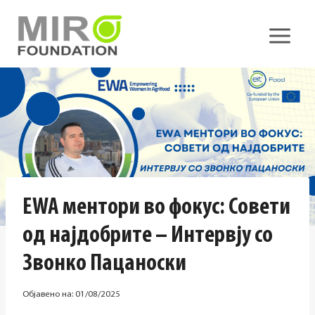
Skip
to
content
EWA ментори во фокус: Совети
од најдобрите – Интервју со
Звонко Пацаноски
Објавено на:
01/08/2025