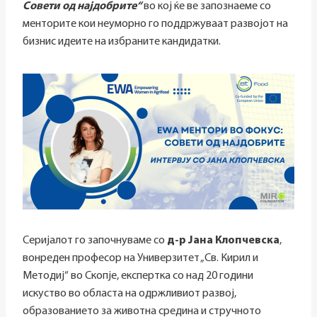
Совети од најдобрите“
во кој ќе ве запознаеме со
менторите кои неуморно го поддржуваат развојот на
бизнис идеите на избраните кандидатки.
Серијалот го започнуваме со
д-р Јана Клопчевска
,
вонреден професор на Универзитет „Св. Кирил и
Методиј“ во Скопје, експертка со над 20 години
искуство во областа на одржливиот развој,
образованието за животна средина и стручното