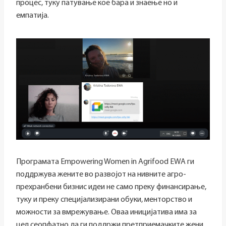
процес, туку патување кое бара и знаење но и
емпатија.
Програмата Empowering Women in Agrifood EWA ги
поддржува жените во развојот на нивните агро-
прехранбени бизнис идеи не само преку финансирање,
туку и преку специјализирани обуки, менторство и
можности за вмрежување. Оваа иницијатива има за
цел сеопфатно да ги поддржи претприемачките жени