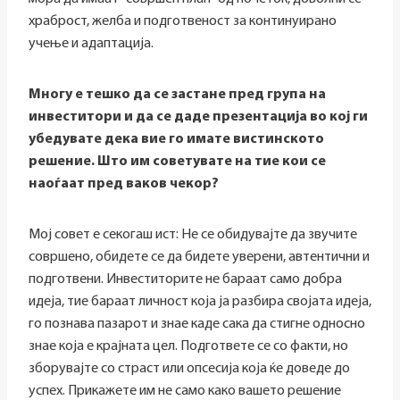
храброст, желба и подготвеност за континуирано
учење и адаптација.
Многу е тешко да се застане пред група на
инвеститори и да се даде презентација во кој ги
убедувате дека вие го имате вистинското
решение. Што им советувате на тие кои се
наоѓаат пред ваков чекор?
Мој совет е секогаш ист: Не се обидувајте да звучите
совршено, обидете се да бидете уверени, автентични и
подготвени. Инвеститорите не бараат само добра
идеја, тие бараат личност која ја разбира својата идеја,
го познава пазарот и знае каде сака да стигне односно
знае која е крајната цел. Подгответе се со факти, но
зборувајте со страст или опсесија која ќе доведе до
успех. Прикажете им не само како вашето решение