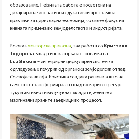
образование. Нејзината работа е посветена на
дизајнирање иновативни едукативни програми и
практики за циркуларна економија, со силен фокус на
нивната примена во земјоделството и индустријата.
Во оваа
менторска приказна
, таа работи со
Кристина
Тодорова
, млада иноваторка и основачка на
EcoShroom
– интегриран циркуларен систем за
одгледување печурки од органски земјоделски отпад.
Со својата визија, Кристина создава решенија што не
само што трансформираат отпад во корисен ресурс,
туку и активно ги вклучуваат младите, жените и
маргинализираните заедници во процесот.