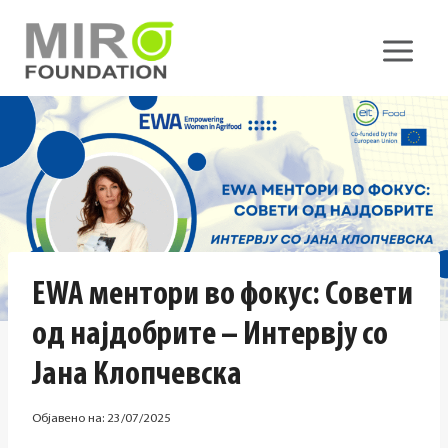
Skip
to
content
EWA ментори во фокус: Совети
од најдобрите – Интервју со
Јана Клопчевска
Објавено на:
23/07/2025