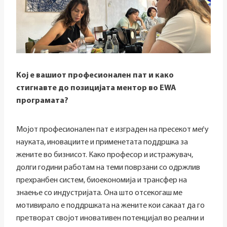
Кој е вашиот професионален пат и како
стигнавте до позицијата ментор во EWA
програмата?
Мојот професионален пат е изграден на пресекот меѓу
науката, иновациите и применетата поддршка за
жените во бизнисот. Како професор и истражувач,
долги години работам на теми поврзани со одржлив
прехранбен систем, биоекономија и трансфер на
знаење со индустријата. Она што отсекогаш ме
мотивирало е поддршката на жените кои сакаат да го
претворат својот иновативен потенцијал во реални и