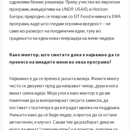
одржливи бизнис решенија. Преку учество во европски
програми, иницијативи на UNDP, USAID, и Horizon
Europe, природно се поврзав со EIT Food и нивната EWA
програма, каде што гледам огромна вредност – не
само во развојот на поединечни идеи, туку во
градењето на една нова генерација на жени-лидери.
Како ментор, што сметате дека е најважно да се
пренесе на младите жени во оваа програма?
Најважно е да се пренесе јасната визија. Жените многу
често се двоумат пред да направат чекор, дури и кога
имаат силна идеја. Моја улога како ментор е да им
помогнам да ја валоризираат својата замисла, да
постават стратегија и да изградат мрежа на поддршка.
Учењето како да се биде лидер, а притоа да се остане
автентичен, е клучот. Сакам тие да разберат дека не
мора да имаат “совршен план” од почеток, доволни се