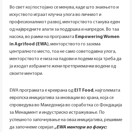
Во свет кој постојано се менува, каде што знаењето и
искуството играат клучна улога во личниот и
професионалниот развој, менторството станува еден
од највредните алати за поддршка и напредок. Во таа
насока, во рамки на програмата
Empowering Women
in Agrifood
(
Е
WA)
, менторството го зазема
централното место, тоа не само советодавна улога,
менторството е низа на падови и подеми коja треба да
ја изодат избраните жени претприемачки водени од
своите ментори.
EWA програмата е креирана од
EIT Food
, најголемата
европска иницијатива за иновации во храна, која се
спроведува во Македонија во соработка со Фондација
за Менаџмент и индустриско истражување. По
успешното започнување на оваа иницијатива, решивме
да започнеме серијал
„EWA ментори во фокус: