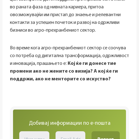
во раната фаза од нивната кариера, притоа
овозможувајќи им пристап до знаење и релевантни
контакти за успешен почеток и развој на одржливи
бизниси во агро-прехранбениот сектор.
Во време кога агро-прехранбениот сектор се соочува
со потреба од дигитална трансформација, одржливост
и иновација, прашањето е:
Кој ќе ги донесе тие
промени ако не жените со визија? А кој ќе ги
поддржи, ако не менторите со искуство?
Добивај информации по е-пошта