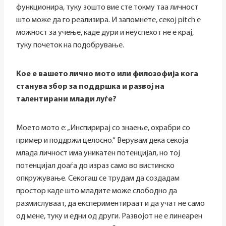
функционира, туку зошто вие сте токму таа личност
што може да го реализира. И запомнете, секој pitch е
можност за учење, каде дури и неуспехот не е крај,
туку почеток на подобрување.
Кое е вашето лично мото или филозофија кога
станува збор за поддршка и развој на
талентирани млади луѓе?
Моето мото е: „Инспирирај со знаење, охрабри со
пример и поддржи целосно.“ Верувам дека секоја
млада личност има уникатен потенцијал, но тој
потенцијал доаѓа до израз само во вистинско
опкружување. Секогаш се трудам да создадам
простор каде што младите може слободно да
размислуваат, да експериментираат и да учат не само
од мене, туку и едни од други. Развојот не е линеарен