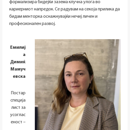
формализира бидејќи зазема клучна улога во
кариерниот напредок. Се радувам на секоја прилика да
бидам менторка оснажнувајќи нечиј личен и
професионален развој.
Емилиј
а
Димиќ
Мамуч
евска
Постар
специја
лист за
усоглас
еност –