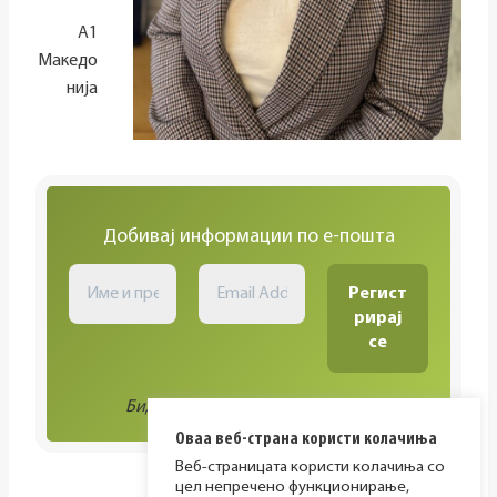
А1
Македо
нија
Добивај информации по е-пошта
Биди во тек со сите активности!
Оваа веб-страна користи колачиња
Веб-страницата користи колачиња со
цел непречено функционирање,