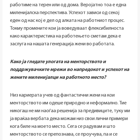
работиме на терен или од дома. Веројатно тоа е една
миленијалска перспектива. Успехот зависи од секој
еден од нас кој е дел од алката на работниот процес.
Токму промените кои ја воведуваат флексибилноста
како карактеристика на работењето сметам дека е
заслуга на нашата генерација жени во работата.
Како ја гледате улогата на менторството и
поддржувачките мрежи во напредокот и успехот на
жените миленијалци на работното место?
Низ кариерата учев од фантастични жени на кои
менторството им одеше природно и неформално. Тие
никогаш не ми наоѓаа решенија за предивиците, туку ми
ја враќаа вербата дека можам низ свои лични примери
кога биле на моето место. Сега се радувам и што
менторството се препознава, се проучува, па и се