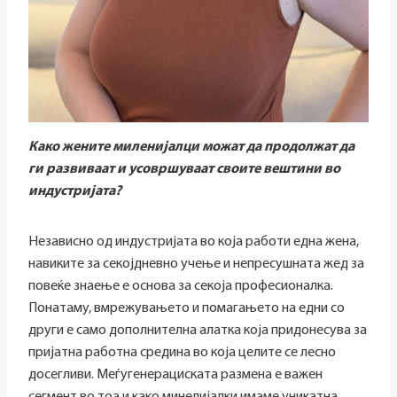
Како жените миленијалци можат да продолжат да
ги развиваат и усовршуваат своите вештини во
индустријата?
Независно од индустријата во која работи една жена,
навиките за секојдневно учење и непресушната жед за
повеќе знаење е основа за секоја професионалка.
Понатаму, вмрежувањето и помагањето на едни со
други е само дополнителна алатка која придонесува за
пријатна работна средина во која целите се лесно
досегливи. Меѓугенерациската размена е важен