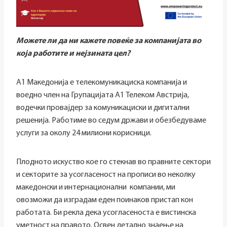
Можете ли да ни кажете повеќе за компанијата во
која работите и нејзината цел?
А1 Македонија е телекомуникациска компанија и
воедно член на Групацијата А1 Телеком Австрија,
водечки провајдер за комуникациски и дигитални
решенија. Работиме во седум држави и обезбедуваме
услуги за околу 24 милиони корисници.
Плодното искуство кое го стекнав во правните сектори
и секторите за усогласеност на прописи во неколку
македонски и интернационални компании, ми
овозможи да изградам еден поинаков пристап кон
работата. Би рекла дека усогласеноста е вистинска
уметност на правото. Освен детално знаење на