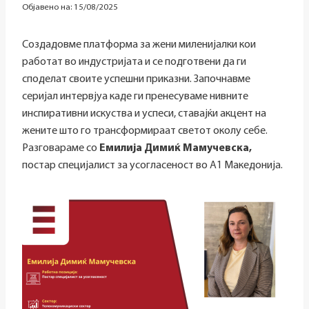
Објавено на:
15/08/2025
Создадовме платформа за жени миленијалки кои
работат во индустријата и се подготвени да ги
споделат своите успешни приказни. Започнавме
серијал интервјуа каде ги пренесуваме нивните
инспиративни искуства и успеси, ставајќи акцент на
жените што го трансформираат светот околу себе.
Разговараме со
Емилија Димиќ Мамучевска,
постар специјалист за усогласеност во А1 Македонија.