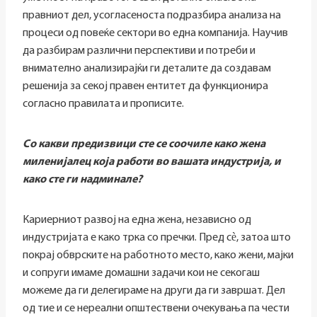
правниот дел, усогласеноста подразбира анализа на
процеси од повеќе сектори во една компанија. Научив
да разбирам различни перспективи и потреби и
внимателно анализирајќи ги деталите да создавам
решенија за секој правен ентитет да функционира
согласно правилата и прописите.
Со какви предизвици сте се соочиле како жена
миленијалец која работи во вашата индустрија, и
како сте ги надминале?
Кариерниот развој на една жена, независно од
индустријата е како трка со пречки. Пред сѐ, затоа што
покрај обврските на работното место, како жени, мајки
и сопруги имаме домашни задачи кои не секогаш
можеме да ги делегираме на други да ги завршат. Дел
од тие и се нереални општествени очекувања па чести