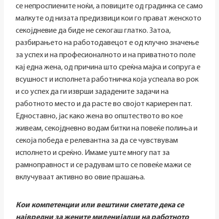
се непроспиените ноќи, а повиците од градинка се само
малкуте од низата предизвици кои го прават женското
секојдневие да биде не секогаш глатко. Затоа,
разбирањето на работодавецот е од клучно значење
за успех и на професионалното и на приватното поле
кај една жена, од причина што среќна мајка и сопруга е
всушност и исполнета работничка која успеала во рок
и со успех да ги изврши зададените задачи на
работното место и да расте во својот кариерен пат.
Едноставно, јас како жена во општеството во кое
живеам, секојдневно водам битки на повеќе полиња и
секоја победа е релевантна за да се чувствувам
исполнето и среќно. Имаме уште многу пат за
рамноправност и се радувам што се повеќе мажи се
вклучуваат активно во овие прашања.
Кои компетенции или вештини сметате дека се
највредни за жените миленијалци на работното