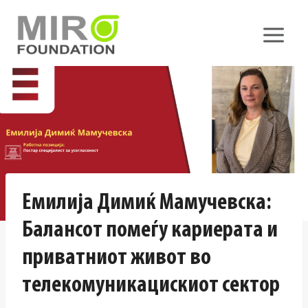
Skip
to
content
Емилија Димиќ Мамучевска:
Балансот помеѓу кариерата и
приватниот живот во
телекомуникацискиот сектор