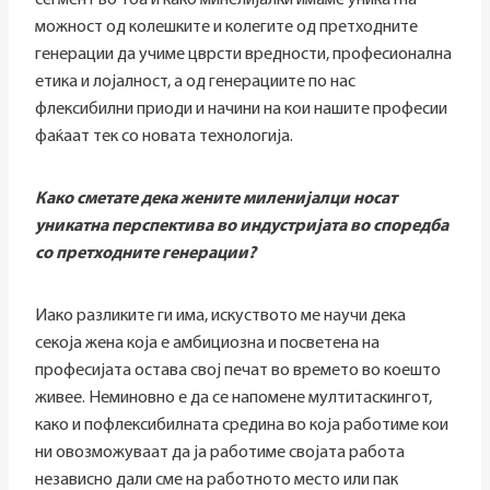
сегмент во тоа и како минелијалки имаме уникатна
можност од колешките и колегите од претходните
генерации да учиме цврсти вредности, професионална
етика и лојалност, а од генерациите по нас
флексибилни приоди и начини на кои нашите професии
фаќаат тек со новата технологија.
Како сметате дека жените миленијалци носат
уникатна перспектива во индустријата во споредба
со претходните генерации?
Иако разликите ги има, искуството ме научи дека
секоја жена која е амбициозна и посветена на
професијата остава свој печат во времето во коешто
живее. Неминовно е да се напомене мултитаскингот,
како и пофлексибилната средина во која работиме кои
ни овозможуваат да ја работиме својата работа
независно дали сме на работното место или пак