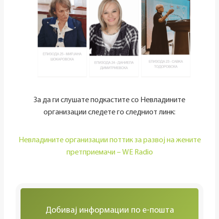
За да ги слушате подкастите со Невладините
организации следете го следниот линк:
Невладините организации поттик за развој на жените
претприемачи – WE Radio
Добивај информации по е-пошта