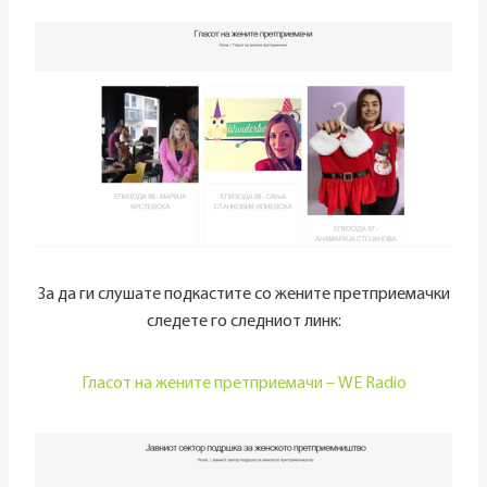
За да ги слушате подкастите со жените претприемачки
следете го следниот линк:
Гласот на жените претприемачи – WE Radio