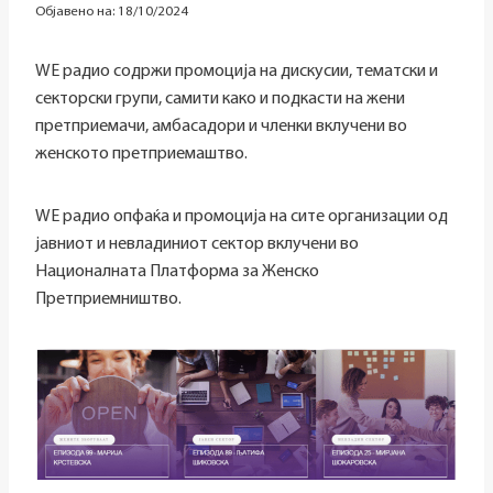
Објавено на:
18/10/2024
WE радио содржи промоција на дискусии, тематски и
секторски групи, самити како и подкасти на жени
претприемачи, амбасадори и членки вклучени во
женското претприемаштво.
WE радио опфаќа и промоција на сите организации од
јавниот и невладиниот сектор вклучени во
Националната Платформа за Женско
Претприемништво.