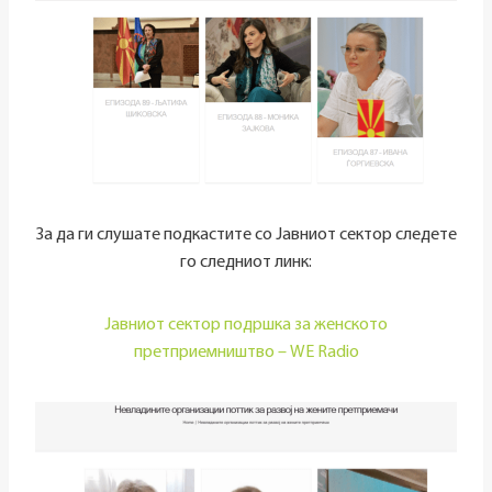
За да ги слушате подкастите со Јавниот сектор следете
го следниот линк:
Јавниот сектор подршка за женското
претприемништво – WE Radio