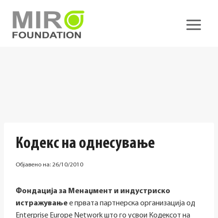
Skip
to
content
Кодекс на однесување
Објавено на:
26/10/2010
Фондација за Менаџмент и индустриско
истражување
е првата партнерска организација од
Enterprise Europe Network што го усвои Кодексот на