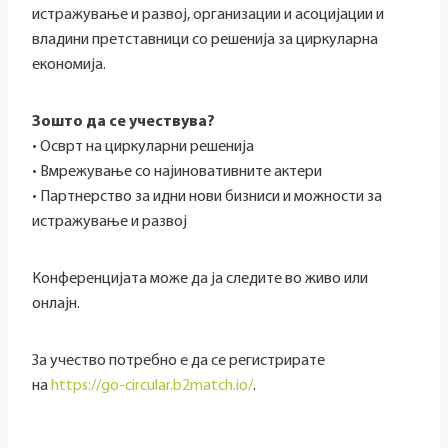
истражување и развој, организации и асоцијации и
владини претставници со решенија за циркуларна
економија.
Зошто да се учествува?
• Осврт на циркуларни решенија
• Вмрежување со најиновативните актери
• Партнерство за идни нови бизниси и можности за
истражување и развој
Конференцијата може да ја следите во живо или
онлајн.
За учество потребно е да се регистрирате
на
https://go-circular.b2match.io/
.