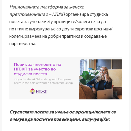
Националната платформа за женско
претприемништво – НПЖП
организира студиска
посета за учење меѓу врсниците/колегите за да
поттикне вмрежување со други европски врсници/
колеги, размена на добри практики и создавање
партнерства.
Студиската посета за учење од врсници/колеги се
очекува да постигне повеќе цели, вклучувајќи: