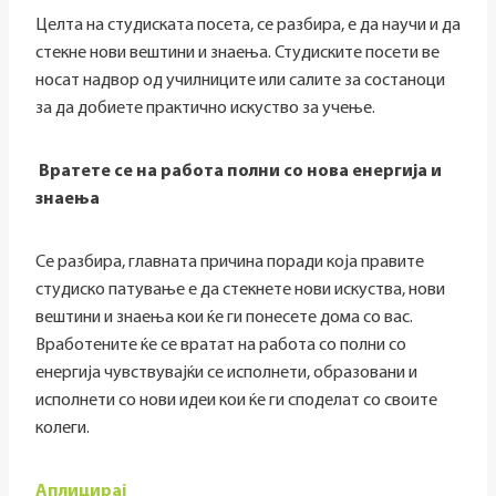
Целта на студиската посета, се разбира, е да научи и да
стекне нови вештини и знаења. Студиските посети ве
носат надвор од училниците или салите за состаноци
за да добиете практично искуство за учење.
Вратете се на работа полни со нова енергија и
знаења
Се разбира, главната причина поради која правите
студиско патување е да стекнете нови искуства, нови
вештини и знаења кои ќе ги понесете дома со вас.
Вработените ќе се вратат на работа со полни со
енергија чувствувајќи се исполнети, образовани и
исполнети со нови идеи кои ќе ги споделат со своите
колеги.
Аплицирај