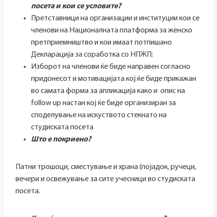
посета и кои се условите?
Претставници на организации и институции кои се
членови на Националната платформа за женско
претприемништво и кои имаат потпишано
Декларација за соработка со НПЖП;
Изборот на членови ќе биде направен согласно
придонесот и мотивацијата кој ќе биде прикажан
во самата форма за апликација како и опис на
follow up настан кој ќе биде организиран за
споделување на искуството стекнато на
студиската посета
Што е покриено?
Патни трошоци, сместување и храна (појадок, ручеци,
вечери и освежување за сите учесници во студиската
посета.