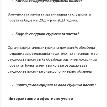
Кога ќе се одржува студиската посета?
Временската рамка за организација на студиската
посета ќе биде мај 2023 – јуни 2023 година.
Каде ќе се одржи студиската посета?
Организацијата/институцијата домаќин ќе обезбеди
поддршка за резервација на хотелот за учесниците во
студиската посета и ќе обезбеди различни локации за
посетата. Точната земја во која ќе се одржуваат
студиските посети ќе биде дополнително објавена.
Зошто да аплицираш за оваа студиска посета?
Интерактивно и ефективно учење