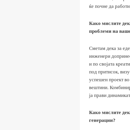
ќе почне да работи
Како мислите дек
проблеми на ваше
Сметам дека за еде
инженери допринес
и по својата креат
под притисок, визу
успешен проект во
вештини. Комбинир
ја прави динамикат
Како мислите дек
генерации?