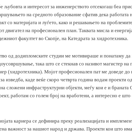
бе љубовта и интересот за инженерството отсекогаш беа при
вршувањето на средното образование сфатив дека работата н
кт со материјата и луѓето, како и решавањето на проблемит
от двигател на професионален план. Таквата мисла и енергиј
ежниот факултет во Скопје, на Катедрата за хидротехника.
тво од додипломските студии ме мотивираше и понатаму да
оусовршување, така што се стекнав со називот магистер на
смер (хидротехника). Мојот професионален пат ме доведе до 
а изведба, каде веќе скоро четврта година водам проекти о
 на сложени инфраструктурни објекти, меѓу кои е и браната
оект, работам со голем број на вработени, а интересно е што
мојата кариера се дефинира преку реализацијата и имплемент
ена важност за нашиот народ и држава. Проекти кои што имаа