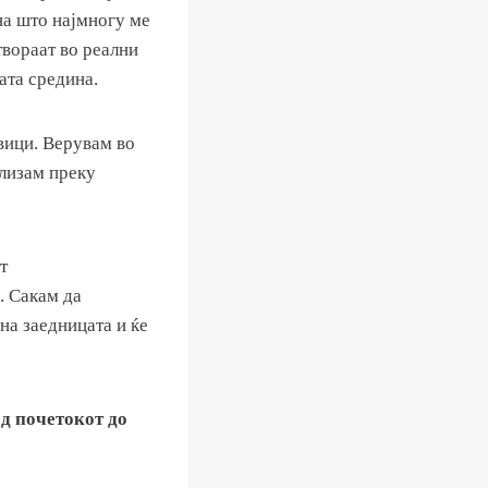
на што најмногу ме
твораат во реални
ата средина.
вици. Верувам во
ализам преку
т
. Сакам да
на заедницата и ќе
од почетокот до