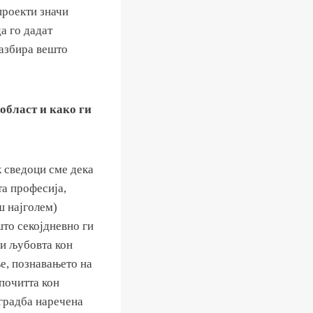
проекти значи
а го дадат
разбира вешто
 област и како ги
к сведоци сме дека
та професија,
ш најголем)
што секојдневно ги
чи љубовта кон
е, познавањето на
почитта кон
 градба наречена