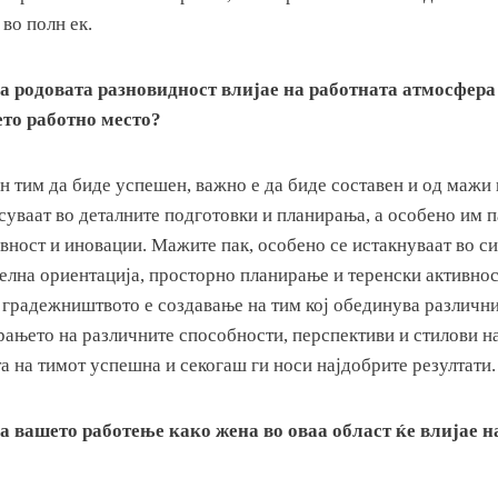
 во полн ек.
а родовата разновидност влијае на работната атмосфер
то работно место?
н тим да биде успешен, важно е да биде составен и од мажи
уваат во деталните подготовки и планирања, а особено им 
ивност и иновации. Мажите пак, особено се истакнуваат во с
елна ориентација, просторно планирање и теренски активнос
 градежништвото е создавање на тим кој обединува различни
ањето на различните способности, перспективи и стилови на
а на тимот успешна и секогаш ги носи најдобрите резултати.
а вашето работење како жена во оваа област ќе влијае н