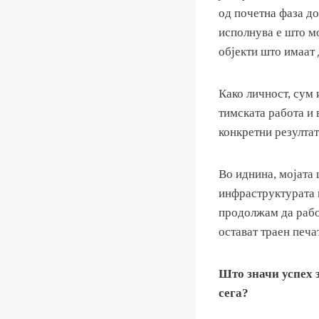
од почетна фаза до
исполнува е што м
објекти што имаат
Како личност, сум
тимската работа и 
конкретни резултат
Во иднина, мојата 
инфраструктурата и
продолжам да рабо
остават траен печат
Што значи успех з
сега?