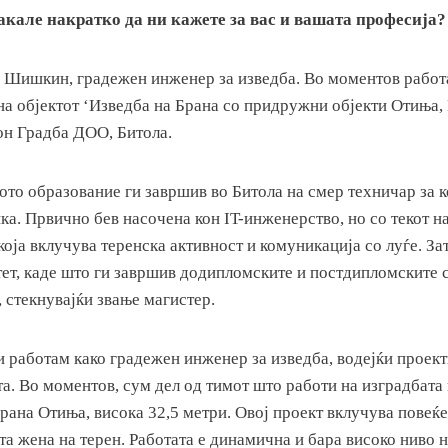
акале накратко да ни кажете за вас и вашата професија?
а Шишкин, градежен инженер за изведба. Во моментов работ
на објектот ‘Изведба на Брана со придружни објекти Отиња,
он Градба ДОО, Битола.
ото образование ги завршив во Битола на смер техничар за 
ка. Првично бев насочена кон IT-инженерство, но со текот н
која вклучува теренска активност и комуникација со луѓе. За
ет, каде што ги завршив додипломските и постдипломските с
 стекнувајќи звање магистер.
 работам како градежен инженер за изведба, водејќи проект
а. Во моментов, сум дел од тимот што работи на изградбата
ана Отиња, висока 32,5 метри. Овој проект вклучува повеќе
та жена на терен. Работата е динамична и бара високо ниво 