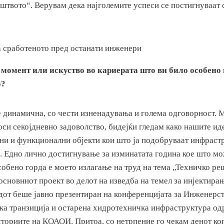
штвото“. Верувам дека најголемите успеси се постигнуваат 
 момент или искуство во кариерата што ви било особено
о?
е динамична, со чести изненадувања и голема одговорност. 
си секојдневно задоволство, бидејќи гледам како нашите ид
лни и функционални објекти кои што ја подобруваат инфраст
. Едно лично достигнување за изминатата година кое што мо
собено горда е моето излагање на труд на тема „Техничко ре
сновниот проект во делот на изведба на темел за инјектирањ
дот беше јавно презентиран на конференцијата за Инженерст
ска транзиција и остарена хидротехничка инфраструктура од
осториите на КОАОИ. Притоа, со нетрпение го чекам денот ко