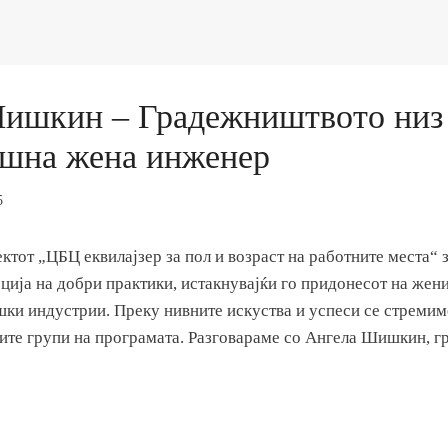
ишкин – Градежништвото низ 
ешна жена инженер
5
ктот „ЦБЦ еквилајзер за пол и возраст на работните места“ 
ција на добри практики, истакнувајќи го придонесот на жени
ки индустрии. Преку нивните искуства и успеси се стремим
ите групи на програмата. Разговараме со Ангела Шишкин, 