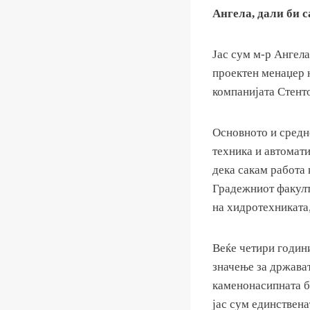
Ангела, дали би с
Јас сум м-р Ангел
проектен менаџер 
компанијата Стент
Основното и средн
техника и автомати
дека сакам работа 
Градежниот факулт
на хидротехниката,
Веќе четири години
значење за држават
каменонасипната бр
јас сум единствена