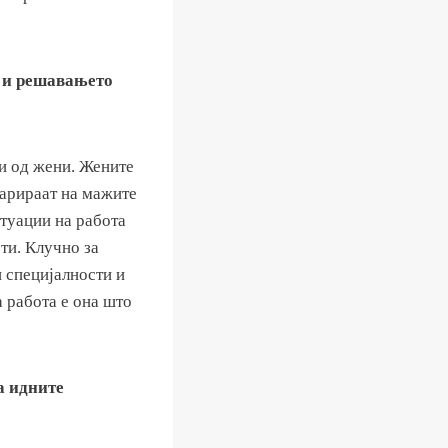
а и решавањето
 и од жени. Жените
парираат на мажите
итуации на работа
ти. Клучно за
 специјалности и
 работа е она што
а идните