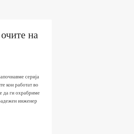
очите на
започнавме серија
те кои работат во
е да ги охрабриме
градежен инженер