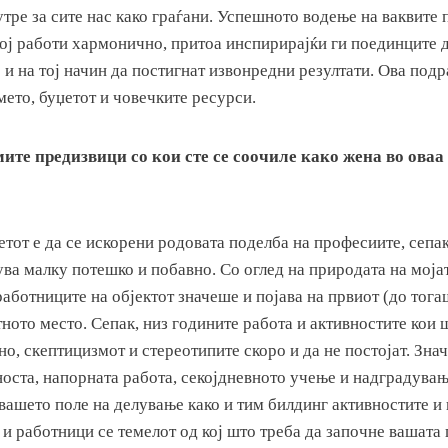
тре за сите нас како граѓани. Успешното водење на ваквите 
ој работи хармонично, притоа инспирирајќи ги поединците д
 и на тој начин да постигнат извонредни резултати. Ова под
ето, буџетот и човечките ресурси.
ите предизвици со кои сте се соочиле како жена во оваа
етот е да се искорени родовата поделба на професиите, сепа
чува малку потешко и побавно. Со оглед на природата на моја
работниците на објектот значеше и појава на првиот (до тога
ното место. Сепак, низ годините работа и активностите кои 
, скептицизмот и стереотипите скоро и да не постојат. Зна
носта, напорната работа, секојдневното учење и надградувањ
вашето поле на делување како и тим билдинг активностите и 
и работници се темелот од кој што треба да започне вашата