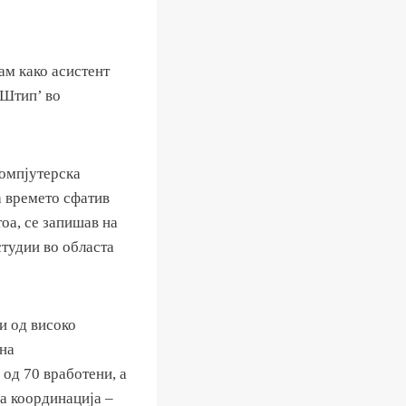
ам како асистент
 Штип’ во
компјутерска
а времето сфатив
тоа, се запишав на
тудии во областа
и од високо
 на
 од 70 вработени, а
на координација –