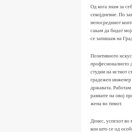
Oд кога знам за се
секојдневие. По за
непосредниот конта
сакам да бидат мој
се запишам на Град
Позитивното искус
професионалното д
студии на истиот 
градежен инженер з
државата. Работам
рамките на овој пр
жена во тимот.
Денес, успехот во 
кои што се од особ