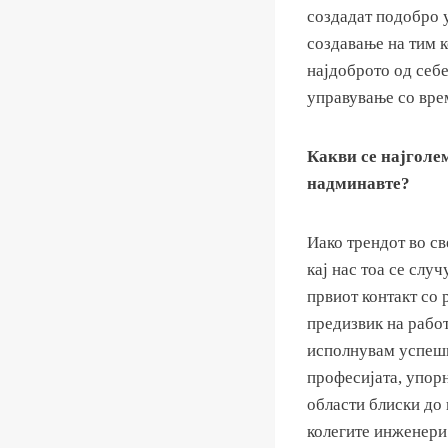
создадат подобро у
создавање на тим к
најдоброто од себе
управување со врем
Какви се најголем
надминавте?
Иако трендот во св
кај нас тоа се слу
првиот контакт со 
предизвик на работ
исполнувам успешно
професијата, упор
области блиски до 
колегите инженери 