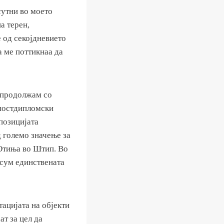
сутни во моето
а терен,
е од секојдневието
а ме поттикнаа да
 продолжам со
 постдипломски
позицијата
д големо значење за
 Отиња во Штип. Во
 сум единствената
ацијата на објекти
т за цел да