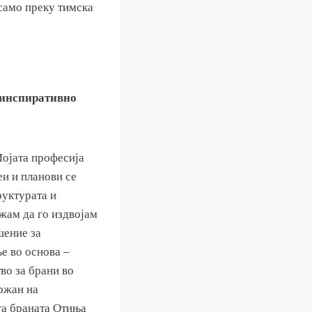
само преку тимска
 инспиративно
Мојата професија
еи и планови се
руктурата и
жам да го издвојам
шение за
е во основа –
во за брани во
ржан на
га браната Отиња