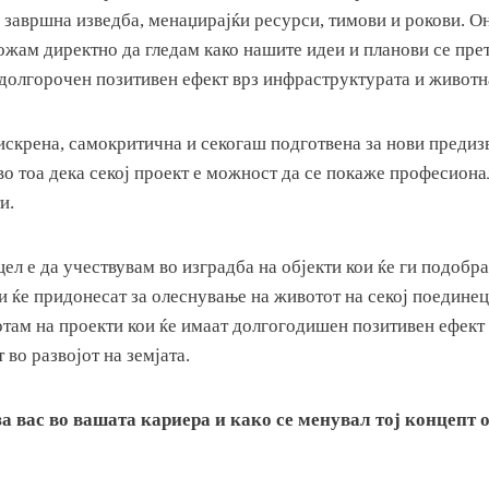
 завршна изведба, менаџирајќи ресурси, тимови и рокови. О
ожам директно да гледам како нашите идеи и планови се пре
 долгорочен позитивен ефект врз инфраструктурата и животн
 искрена, самокритична и секогаш подготвена за нови предиз
во тоа дека секој проект е можност да се покаже професион
и.
цел е да учествувам во изградба на објекти кои ќе ги подобра
 ќе придонесат за олеснување на животот на секој поединец
там на проекти кои ќе имаат долгогодишен позитивен ефект 
 во развојот на земјата.
а вас во вашата кариера и како се менувал тој концепт 