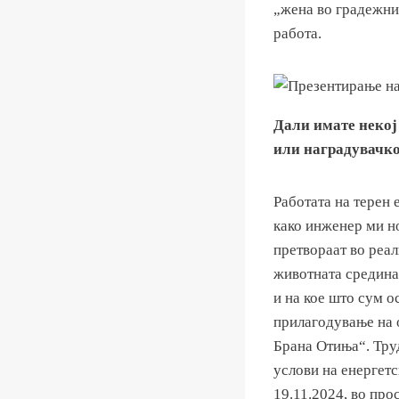
„жена во градежни
работа.
Дали имате некој
или наградувачк
Работата на терен 
како инженер ми но
претвораат во реа
животната средина
и на кое што сум о
прилагодување на о
Брана Отиња“. Тру
услови на енергет
19.11.2024, во пр