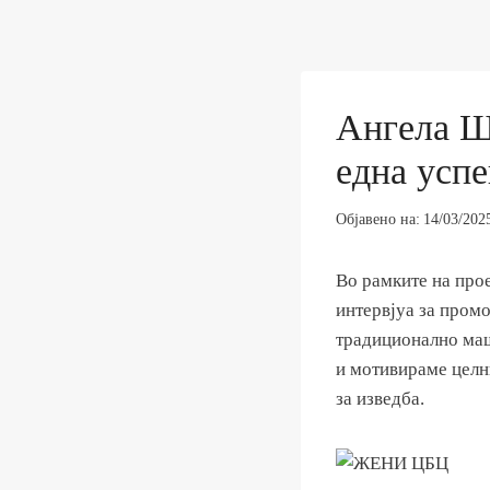
Ангела Ш
една усп
Објавено на:
14/03/202
Во рамките на прое
интервјуа за промо
традиционално маш
и мотивираме целн
за изведба.